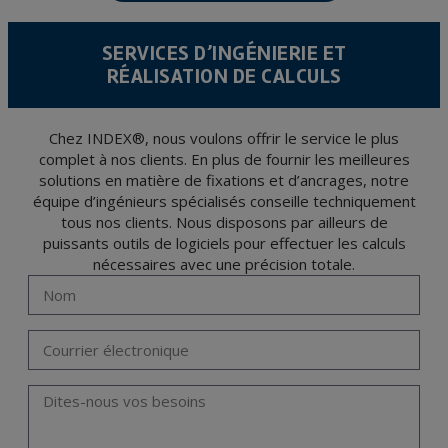
15/1999 du 13 décembre sur la protection des données personnelles.
Il est recommandé de ne pas envoyer de données strictement personnelles,
conformément à la législation de Protection des données, telles que celles relatives à
SERVICES D’INGÉNIERIE ET
la santé, ces donnée n'étant pas cryptées.
RÉALISATION DE CALCULS
L’usager peut à tout moment exercer son droit d'accès, de rectification, d'annulation
et d'opposition en vertu des dispositions au Règlement Général sur la Protection des
Données 2016 (RGPD) en envoyant une lettre accompagnée d'une photocopie de
votre pièce d’identité, à P.I. La Portalada II | c/ Segador 13, 26006 | Logroño (La
Rioja).
Chez INDEX®, nous voulons offrir le service le plus
complet à nos clients. En plus de fournir les meilleures
solutions en matière de fixations et d’ancrages, notre
équipe d’ingénieurs spécialisés conseille techniquement
tous nos clients. Nous disposons par ailleurs de
puissants outils de logiciels pour effectuer les calculs
nécessaires avec une précision totale.