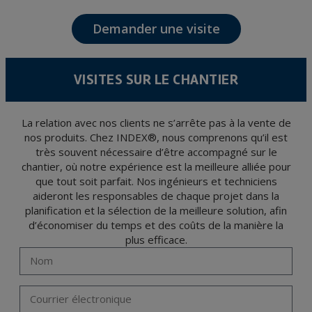
communication, y compris par courrier électronique, des nouvelles et activités en
relation avec TÉCNICAS EXPANSIVAS S.L.
Demander une visite
Les données de nos fichiers sont absolument confidentielles et seront traitées avec la
plus grande confidentialité et répondent à toutes les exigences prévues par la loi
15/1999 du 13 décembre sur la protection des données personnelles.
Il est recommandé de ne pas envoyer de données strictement personnelles,
conformément à la législation de Protection des données, telles que celles relatives à
VISITES SUR LE CHANTIER
la santé, ces donnée n'étant pas cryptées.
L’usager peut à tout moment exercer son droit d'accès, de rectification, d'annulation
et d'opposition en vertu des dispositions au Règlement Général sur la Protection des
Données 2016 (RGPD) en envoyant une lettre accompagnée d'une photocopie de
votre pièce d’identité, à P.I. La Portalada II | c/ Segador 13, 26006 | Logroño (La
La relation avec nos clients ne s’arrête pas à la vente de
Rioja).
nos produits. Chez INDEX®, nous comprenons qu’il est
très souvent nécessaire d’être accompagné sur le
chantier, où notre expérience est la meilleure alliée pour
que tout soit parfait. Nos ingénieurs et techniciens
aideront les responsables de chaque projet dans la
planification et la sélection de la meilleure solution, afin
d’économiser du temps et des coûts de la manière la
plus efficace.