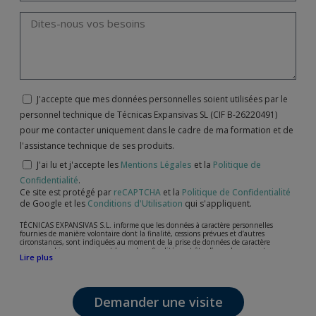
J'accepte que mes données personnelles soient utilisées par le
personnel technique de Técnicas Expansivas SL (CIF B-26220491)
pour me contacter uniquement dans le cadre de ma formation et de
l'assistance technique de ses produits.
J'ai lu et j'accepte les
Mentions Légales
et la
Politique de
Confidentialité
.
Ce site est protégé par
reCAPTCHA
et la
Politique de Confidentialité
de Google et les
Conditions d'Utilisation
qui s'appliquent.
TÉCNICAS EXPANSIVAS S.L. informe que les données à caractère personnelles
fournies de manière volontaire dont la finalité, cessions prévues et d’autres
circonstances, sont indiquées au moment de la prise de données de caractère
personne, bien que, suivant le cas, leur finalité peut être l’une des suivantes,
Lire plus
l’attention de votre demande, litige ou requise, maintien de la relation établie, la
gestion intégrale et commerciale des clients, comptabilité et facturation ou envoi de
communication, y compris par courrier électronique, des nouvelles et activités en
relation avec TÉCNICAS EXPANSIVAS S.L.
Demander une visite
Les données de nos fichiers sont absolument confidentielles et seront traitées avec la
plus grande confidentialité et répondent à toutes les exigences prévues par la loi