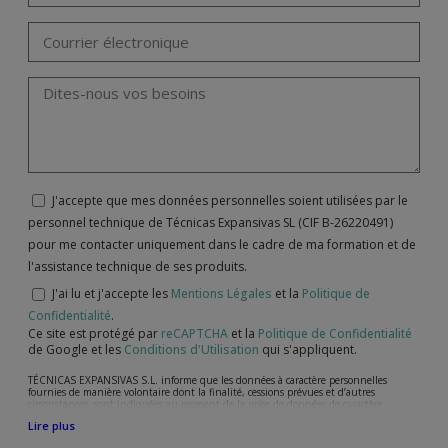
J'accepte que mes données personnelles soient utilisées par le
personnel technique de Técnicas Expansivas SL (CIF B-26220491)
pour me contacter uniquement dans le cadre de ma formation et de
l'assistance technique de ses produits.
J'ai lu et j'accepte les
Mentions Légales
et la
Politique de
Confidentialité
.
Ce site est protégé par
reCAPTCHA
et la
Politique de Confidentialité
de Google et les
Conditions d'Utilisation
qui s'appliquent.
TÉCNICAS EXPANSIVAS S.L. informe que les données à caractère personnelles
fournies de manière volontaire dont la finalité, cessions prévues et d’autres
circonstances, sont indiquées au moment de la prise de données de caractère
personne, bien que, suivant le cas, leur finalité peut être l’une des suivantes,
Lire plus
l’attention de votre demande, litige ou requise, maintien de la relation établie, la
gestion intégrale et commerciale des clients, comptabilité et facturation ou envoi de