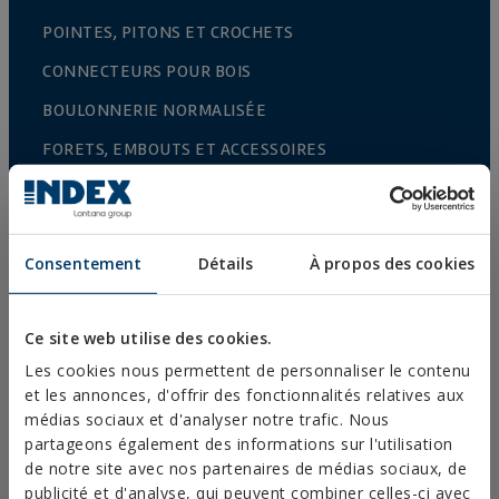
POINTES, PITONS ET CROCHETS
CONNECTEURS POUR BOIS
BOULONNERIE NORMALISÉE
FORETS, EMBOUTS ET ACCESSOIRES
COLLIERS MÉTALLIQUES LOURDS
COLLIERS MÉTALLIQUES LÉGERS
Consentement
Détails
À propos des cookies
SYSTÈMES DE PROTECTION CONTRE LES INCENDIES
CROCHETS POUR GOUTTIÈRE
Ce site web utilise des cookies.
COLLIERS PLASTIQUES
Les cookies nous permettent de personnaliser le contenu
PROFILÉS ET SUPPORT
et les annonces, d'offrir des fonctionnalités relatives aux
médias sociaux et d'analyser notre trafic. Nous
SYSTÈMES D’INSTALLATION ET FIXATIONS POUR
partageons également des informations sur l'utilisation
PANNEAUX SOLAIRES
de notre site avec nos partenaires de médias sociaux, de
TIGE FILETÉE ET ACCESSOIRES DE FIXATION
publicité et d'analyse, qui peuvent combiner celles-ci avec