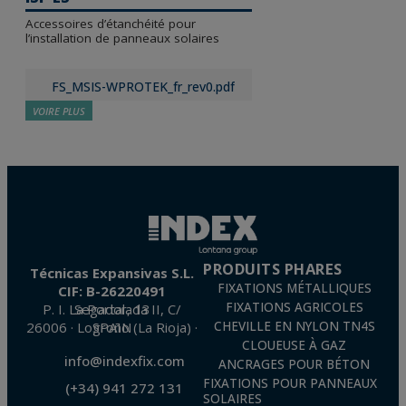
Accessoires d’étanchéité pour
l’installation de panneaux solaires
FS_MSIS-WPROTEK_fr_rev0.pdf
VOIRE PLUS
PRODUITS PHARES
Técnicas Expansivas S.L.
FIXATIONS MÉTALLIQUES
CIF: B-26220491
FIXATIONS AGRICOLES
P. I. La Portalada II, C/ Segador, 13
26006 · Logroño (La Rioja) · SPAIN
CHEVILLE EN NYLON TN4S
CLOUEUSE À GAZ
info@indexfix.com
ANCRAGES POUR BÉTON
FIXATIONS POUR PANNEAUX
(+34) 941 272 131
SOLAIRES