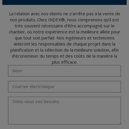
L’usager peut à tout moment exercer son droit d'accès, de rectification, d'annulation
et d'opposition en vertu des dispositions au Règlement Général sur la Protection des
Données 2016 (RGPD) en envoyant une lettre accompagnée d'une photocopie de
votre pièce d’identité, à P.I. La Portalada II | c/ Segador 13, 26006 | Logroño (La
La relation avec nos clients ne s’arrête pas à la vente de
Rioja).
nos produits. Chez INDEX®, nous comprenons qu’il est
très souvent nécessaire d’être accompagné sur le
chantier, où notre expérience est la meilleure alliée pour
que tout soit parfait. Nos ingénieurs et techniciens
aideront les responsables de chaque projet dans la
planification et la sélection de la meilleure solution, afin
d’économiser du temps et des coûts de la manière la
plus efficace.