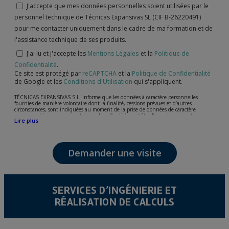
J'accepte que mes données personnelles soient utilisées par le
personnel technique de Técnicas Expansivas SL (CIF B-26220491)
pour me contacter uniquement dans le cadre de ma formation et de
l'assistance technique de ses produits.
J'ai lu et j'accepte les
Mentions Légales
et la
Politique de
Confidentialité
.
Ce site est protégé par
reCAPTCHA
et la
Politique de Confidentialité
de Google et les
Conditions d'Utilisation
qui s'appliquent.
TÉCNICAS EXPANSIVAS S.L. informe que les données à caractère personnelles
fournies de manière volontaire dont la finalité, cessions prévues et d’autres
circonstances, sont indiquées au moment de la prise de données de caractère
personne, bien que, suivant le cas, leur finalité peut être l’une des suivantes,
Lire plus
l’attention de votre demande, litige ou requise, maintien de la relation établie, la
gestion intégrale et commerciale des clients, comptabilité et facturation ou envoi de
communication, y compris par courrier électronique, des nouvelles et activités en
relation avec TÉCNICAS EXPANSIVAS S.L.
Demander une visite
Les données de nos fichiers sont absolument confidentielles et seront traitées avec la
plus grande confidentialité et répondent à toutes les exigences prévues par la loi
15/1999 du 13 décembre sur la protection des données personnelles.
Il est recommandé de ne pas envoyer de données strictement personnelles,
conformément à la législation de Protection des données, telles que celles relatives à
SERVICES D’INGÉNIERIE ET
la santé, ces donnée n'étant pas cryptées.
RÉALISATION DE CALCULS
L’usager peut à tout moment exercer son droit d'accès, de rectification, d'annulation
et d'opposition en vertu des dispositions au Règlement Général sur la Protection des
Données 2016 (RGPD) en envoyant une lettre accompagnée d'une photocopie de
votre pièce d’identité, à P.I. La Portalada II | c/ Segador 13, 26006 | Logroño (La
Rioja).