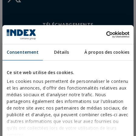
TÉLÉCHARGEMENTS
CATALOGUES
FICHES TECHNIQUES
FICHES DE SÉCURITÉ
HOMOLOGATIONS
Consentement
Détails
À propos des cookies
DOP
LOGICIEL
DOCUMENTS CAD
Ce site web utilise des cookies.
RESSOURCES CYPE
Les cookies nous permettent de personnaliser le contenu
et les annonces, d'offrir des fonctionnalités relatives aux
médias sociaux et d'analyser notre trafic. Nous
partageons également des informations sur l'utilisation
Mentions Légales
de notre site avec nos partenaires de médias sociaux, de
Politique de Confidentialité
publicité et d'analyse, qui peuvent combiner celles-ci avec
d'autres informations que vous leur avez fournies ou
Politique de Cookies
qu'ils ont collectées lors de votre utilisation de leurs
Conditions Génerales de Ventes
services.