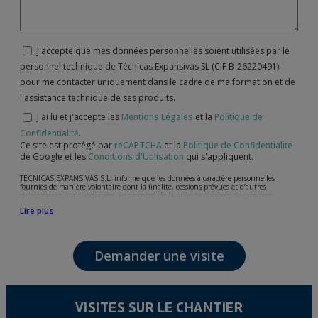
J'accepte que mes données personnelles soient utilisées par le
personnel technique de Técnicas Expansivas SL (CIF B-26220491)
pour me contacter uniquement dans le cadre de ma formation et de
l'assistance technique de ses produits.
J'ai lu et j'accepte les
Mentions Légales
et la
Politique de
Confidentialité
.
Ce site est protégé par
reCAPTCHA
et la
Politique de Confidentialité
de Google et les
Conditions d'Utilisation
qui s'appliquent.
TÉCNICAS EXPANSIVAS S.L. informe que les données à caractère personnelles
fournies de manière volontaire dont la finalité, cessions prévues et d’autres
circonstances, sont indiquées au moment de la prise de données de caractère
personne, bien que, suivant le cas, leur finalité peut être l’une des suivantes,
Lire plus
l’attention de votre demande, litige ou requise, maintien de la relation établie, la
gestion intégrale et commerciale des clients, comptabilité et facturation ou envoi de
communication, y compris par courrier électronique, des nouvelles et activités en
relation avec TÉCNICAS EXPANSIVAS S.L.
Demander une visite
Les données de nos fichiers sont absolument confidentielles et seront traitées avec la
plus grande confidentialité et répondent à toutes les exigences prévues par la loi
15/1999 du 13 décembre sur la protection des données personnelles.
Il est recommandé de ne pas envoyer de données strictement personnelles,
conformément à la législation de Protection des données, telles que celles relatives à
VISITES SUR LE CHANTIER
la santé, ces donnée n'étant pas cryptées.