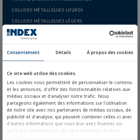
COLLIERS MÉTALLIQUES LOURDS
COLLIERS MÉTALLIQUES LÉGERS
SYSTÈMES DE PROTECTION CONTRE LES INCENDIES
CROCHETS POUR GOUTTIÈRE
Consentement
Détails
À propos des cookies
COLLIERS PLASTIQUES
PROFILÉS ET SUPPORT
Ce site web utilise des cookies.
SYSTÈMES D’INSTALLATION ET FIXATIONS POUR
PANNEAUX SOLAIRES
Les cookies nous permettent de personnaliser le contenu
et les annonces, d'offrir des fonctionnalités relatives aux
TIGE FILETÉE ET ACCESSOIRES DE FIXATION
médias sociaux et d'analyser notre trafic. Nous
partageons également des informations sur l'utilisation
FIXATIONS POUR SANITAIRES ET CLIMATISATION
de notre site avec nos partenaires de médias sociaux, de
DIY
publicité et d'analyse, qui peuvent combiner celles-ci avec
d'autres informations que vous leur avez fournies ou
qu'ils ont collectées lors de votre utilisation de leurs
CATALOGUE EN LIGNE
services.