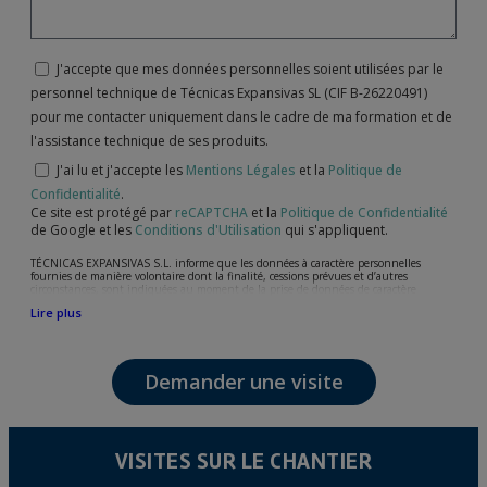
J'accepte que mes données personnelles soient utilisées par le
personnel technique de Técnicas Expansivas SL (CIF B-26220491)
pour me contacter uniquement dans le cadre de ma formation et de
l'assistance technique de ses produits.
J'ai lu et j'accepte les
Mentions Légales
et la
Politique de
Confidentialité
.
Ce site est protégé par
reCAPTCHA
et la
Politique de Confidentialité
de Google et les
Conditions d'Utilisation
qui s'appliquent.
TÉCNICAS EXPANSIVAS S.L. informe que les données à caractère personnelles
fournies de manière volontaire dont la finalité, cessions prévues et d’autres
circonstances, sont indiquées au moment de la prise de données de caractère
personne, bien que, suivant le cas, leur finalité peut être l’une des suivantes,
Lire plus
l’attention de votre demande, litige ou requise, maintien de la relation établie, la
gestion intégrale et commerciale des clients, comptabilité et facturation ou envoi de
communication, y compris par courrier électronique, des nouvelles et activités en
relation avec TÉCNICAS EXPANSIVAS S.L.
Demander une visite
Les données de nos fichiers sont absolument confidentielles et seront traitées avec la
plus grande confidentialité et répondent à toutes les exigences prévues par la loi
15/1999 du 13 décembre sur la protection des données personnelles.
Il est recommandé de ne pas envoyer de données strictement personnelles,
conformément à la législation de Protection des données, telles que celles relatives à
VISITES SUR LE CHANTIER
la santé, ces donnée n'étant pas cryptées.
L’usager peut à tout moment exercer son droit d'accès, de rectification, d'annulation