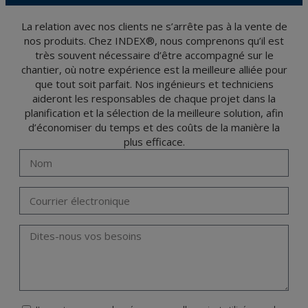
et d'opposition en vertu des dispositions au Règlement Général sur la Protection des
Données 2016 (RGPD) en envoyant une lettre accompagnée d'une photocopie de
votre pièce d’identité, à P.I. La Portalada II | c/ Segador 13, 26006 | Logroño (La
La relation avec nos clients ne s’arrête pas à la vente de
Rioja).
nos produits. Chez INDEX®, nous comprenons qu’il est
très souvent nécessaire d’être accompagné sur le
chantier, où notre expérience est la meilleure alliée pour
que tout soit parfait. Nos ingénieurs et techniciens
aideront les responsables de chaque projet dans la
planification et la sélection de la meilleure solution, afin
d’économiser du temps et des coûts de la manière la
plus efficace.