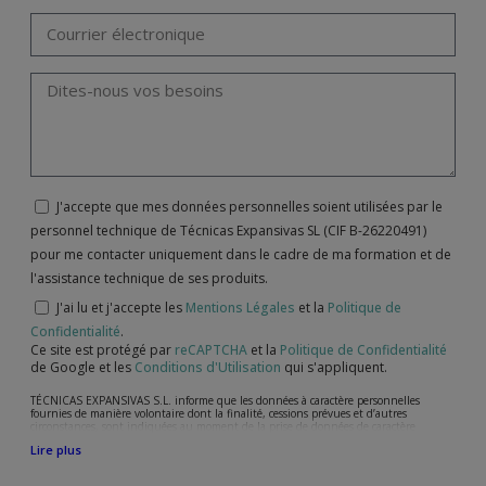
J'accepte que mes données personnelles soient utilisées par le
personnel technique de Técnicas Expansivas SL (CIF B-26220491)
pour me contacter uniquement dans le cadre de ma formation et de
l'assistance technique de ses produits.
J'ai lu et j'accepte les
Mentions Légales
et la
Politique de
Confidentialité
.
Ce site est protégé par
reCAPTCHA
et la
Politique de Confidentialité
de Google et les
Conditions d'Utilisation
qui s'appliquent.
TÉCNICAS EXPANSIVAS S.L. informe que les données à caractère personnelles
fournies de manière volontaire dont la finalité, cessions prévues et d’autres
circonstances, sont indiquées au moment de la prise de données de caractère
personne, bien que, suivant le cas, leur finalité peut être l’une des suivantes,
Lire plus
l’attention de votre demande, litige ou requise, maintien de la relation établie, la
gestion intégrale et commerciale des clients, comptabilité et facturation ou envoi de
communication, y compris par courrier électronique, des nouvelles et activités en