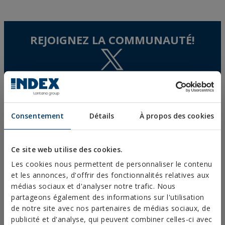
REJOIGNEZ LA COMMUNAUTÉ!
Consentement
Détails
À propos des cookies
PRODUITS PHARES
Técnicas Expansivas S.L.
Ce site web utilise des cookies.
FIXATIONS MÉTALLIQUES
CIF: B-26220491
Les cookies nous permettent de personnaliser le contenu
FIXATIONS AGRICOLES
P. I. La Portalada II, C/ Segador, 13
et les annonces, d'offrir des fonctionnalités relatives aux
26006 · Logroño (La Rioja) · SPAIN
CHEVILLE EN NYLON TN4S
médias sociaux et d'analyser notre trafic. Nous
CLOUEUSE À GAZ
info@indexfix.com
ANCRAGES POUR BÉTON
partageons également des informations sur l'utilisation
FIXATIONS POUR PANNEAUX
de notre site avec nos partenaires de médias sociaux, de
(+34) 941 272 131
SOLAIRES
publicité et d'analyse, qui peuvent combiner celles-ci avec
VOIRE CARTE