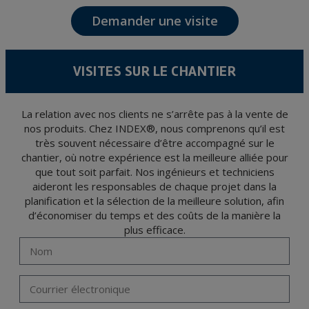
relation avec TÉCNICAS EXPANSIVAS S.L.
Demander une visite
Les données de nos fichiers sont absolument confidentielles et seront traitées avec la
plus grande confidentialité et répondent à toutes les exigences prévues par la loi
15/1999 du 13 décembre sur la protection des données personnelles.
Il est recommandé de ne pas envoyer de données strictement personnelles,
conformément à la législation de Protection des données, telles que celles relatives à
VISITES SUR LE CHANTIER
la santé, ces donnée n'étant pas cryptées.
L’usager peut à tout moment exercer son droit d'accès, de rectification, d'annulation
et d'opposition en vertu des dispositions au Règlement Général sur la Protection des
Données 2016 (RGPD) en envoyant une lettre accompagnée d'une photocopie de
votre pièce d’identité, à P.I. La Portalada II | c/ Segador 13, 26006 | Logroño (La
La relation avec nos clients ne s’arrête pas à la vente de
Rioja).
nos produits. Chez INDEX®, nous comprenons qu’il est
très souvent nécessaire d’être accompagné sur le
chantier, où notre expérience est la meilleure alliée pour
que tout soit parfait. Nos ingénieurs et techniciens
aideront les responsables de chaque projet dans la
planification et la sélection de la meilleure solution, afin
d’économiser du temps et des coûts de la manière la
plus efficace.