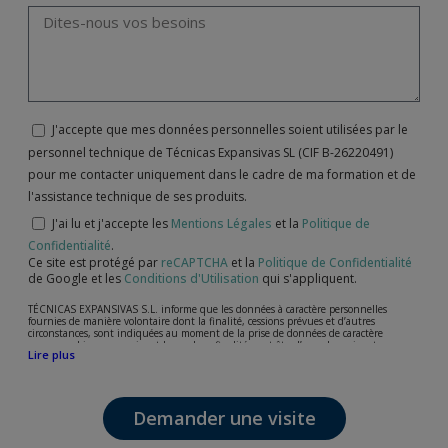
J'accepte que mes données personnelles soient utilisées par le
personnel technique de Técnicas Expansivas SL (CIF B-26220491)
pour me contacter uniquement dans le cadre de ma formation et de
l'assistance technique de ses produits.
J'ai lu et j'accepte les
Mentions Légales
et la
Politique de
Confidentialité
.
Ce site est protégé par
reCAPTCHA
et la
Politique de Confidentialité
de Google et les
Conditions d'Utilisation
qui s'appliquent.
TÉCNICAS EXPANSIVAS S.L. informe que les données à caractère personnelles
fournies de manière volontaire dont la finalité, cessions prévues et d’autres
circonstances, sont indiquées au moment de la prise de données de caractère
personne, bien que, suivant le cas, leur finalité peut être l’une des suivantes,
Lire plus
l’attention de votre demande, litige ou requise, maintien de la relation établie, la
gestion intégrale et commerciale des clients, comptabilité et facturation ou envoi de
communication, y compris par courrier électronique, des nouvelles et activités en
relation avec TÉCNICAS EXPANSIVAS S.L.
Demander une visite
Les données de nos fichiers sont absolument confidentielles et seront traitées avec la
plus grande confidentialité et répondent à toutes les exigences prévues par la loi
15/1999 du 13 décembre sur la protection des données personnelles.