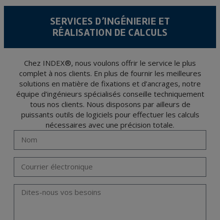
Il est recommandé de ne pas envoyer de données strictement personnelles,
conformément à la législation de Protection des données, telles que celles relatives à
SERVICES D’INGÉNIERIE ET
la santé, ces donnée n'étant pas cryptées.
RÉALISATION DE CALCULS
L’usager peut à tout moment exercer son droit d'accès, de rectification, d'annulation
et d'opposition en vertu des dispositions au Règlement Général sur la Protection des
Données 2016 (RGPD) en envoyant une lettre accompagnée d'une photocopie de
votre pièce d’identité, à P.I. La Portalada II | c/ Segador 13, 26006 | Logroño (La
Rioja).
Chez INDEX®, nous voulons offrir le service le plus
complet à nos clients. En plus de fournir les meilleures
solutions en matière de fixations et d’ancrages, notre
équipe d’ingénieurs spécialisés conseille techniquement
tous nos clients. Nous disposons par ailleurs de
puissants outils de logiciels pour effectuer les calculs
nécessaires avec une précision totale.