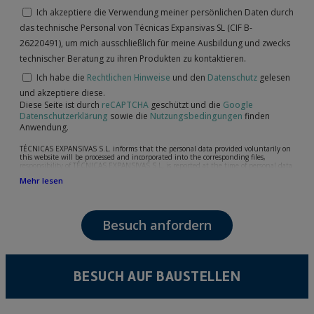
Ich akzeptiere die Verwendung meiner persönlichen Daten durch
das technische Personal von Técnicas Expansivas SL (CIF B-
26220491), um mich ausschließlich für meine Ausbildung und zwecks
technischer Beratung zu ihren Produkten zu kontaktieren.
Ich habe die
Rechtlichen Hinweise
und den
Datenschutz
gelesen
und akzeptiere diese.
Diese Seite ist durch
reCAPTCHA
geschützt und die
Google
Datenschutzerklärung
sowie die
Nutzungsbedingungen
finden
Anwendung.
TÉCNICAS EXPANSIVAS S.L. informs that the personal data provided voluntarily on
this website will be processed and incorporated into the corresponding files,
responsibility of TÉCNICAS EXPANSIVAS S.L, is reported at the time of personal data
collection, although, according to the specific case, its purpose may be any of the
Mehr lesen
following: attention to your referred request, complaint or question, established
relationship maintenance, comprehensive and commercial customer management,
accounting and billing or sending communications, including electronic media,
news and activities related to TÉCNICAS EXPANSIVAS S.L.
Besuch anfordern
The data in our files are strictly confidential and shall be treated with the utmost
confidentiality and shall comply with all the requirements provided for the General
Data Protection Regulation (GDPR) 2016.
According to Data Protection legislation, you are strongly advised not to send high-
level personal data, such as those relating to health, as they are not encoded or
BESUCH AUF BAUSTELLEN
encrypted. Should these details be sent, it is done so under your sole responsibility.
The user may at any time exercise their rights of access, rectification, cancellation
and opposition under the provisions of the General Data Protection Regulation
(GDPR) 2016 by sending a letter together with a photocopy of your ID, to P.I. La