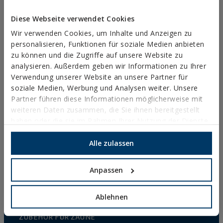
Diese Webseite verwendet Cookies
Wir verwenden Cookies, um Inhalte und Anzeigen zu
PRODUKTE
personalisieren, Funktionen für soziale Medien anbieten
zu können und die Zugriffe auf unsere Website zu
analysieren. Außerdem geben wir Informationen zu Ihrer
METALLANKER
Verwendung unserer Website an unsere Partner für
BEFESTIGUNGEN FÜR STAHLKONSTRUKTIONEN
soziale Medien, Werbung und Analysen weiter. Unsere
Partner führen diese Informationen möglicherweise mit
CHEMISCHE BEFESTIGUNGSLÖSUNGEN
weiteren Daten zusammen, die Sie ihnen bereitgestellt
NYLONDÜBEL
haben oder die sie im Rahmen Ihrer Nutzung der Dienste
gesammelt haben.
BEFESTIGUNGSELEMENTE UND ZUBEHÖR ZUR
Alle zulassen
FIXIERUNG VON DÄMMPLATTEN (WDVS)
HOHLRAUM-BEFESTIGUNG
Anpassen
BLINDNIETEN
Ablehnen
ZUBEHÖR FÜR KABELBINDER UND UMZÄUNUNGEN
ZUBEHÖR FÜR ZÄUNE