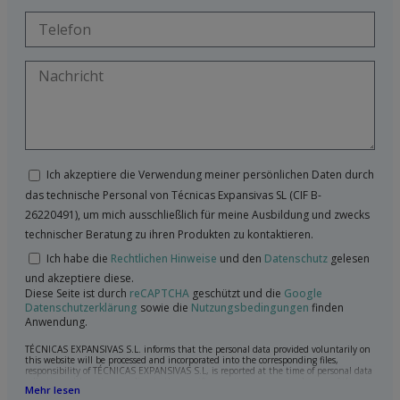
Ich akzeptiere die Verwendung meiner persönlichen Daten durch
das technische Personal von Técnicas Expansivas SL (CIF B-
26220491), um mich ausschließlich für meine Ausbildung und zwecks
technischer Beratung zu ihren Produkten zu kontaktieren.
Ich habe die
Rechtlichen Hinweise
und den
Datenschutz
gelesen
und akzeptiere diese.
Diese Seite ist durch
reCAPTCHA
geschützt und die
Google
Datenschutzerklärung
sowie die
Nutzungsbedingungen
finden
Anwendung.
TÉCNICAS EXPANSIVAS S.L. informs that the personal data provided voluntarily on
this website will be processed and incorporated into the corresponding files,
responsibility of TÉCNICAS EXPANSIVAS S.L, is reported at the time of personal data
collection, although, according to the specific case, its purpose may be any of the
Mehr lesen
following: attention to your referred request, complaint or question, established