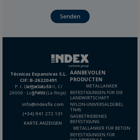
relationship maintenance, comprehensive and commercial customer management,
accounting and billing or sending communications, including electronic media,
news and activities related to TÉCNICAS EXPANSIVAS S.L.
Senden
The data in our files are strictly confidential and shall be treated with the utmost
confidentiality and shall comply with all the requirements provided for the General
Data Protection Regulation (GDPR) 2016.
According to Data Protection legislation, you are strongly advised not to send high-
level personal data, such as those relating to health, as they are not encoded or
encrypted. Should these details be sent, it is done so under your sole responsibility.
The user may at any time exercise their rights of access, rectification, cancellation
and opposition under the provisions of the General Data Protection Regulation
(GDPR) 2016 by sending a letter together with a photocopy of your ID, to P.I. La
Portalada II | c/ Segador 13, 26006 | Logroño (La Rioja).
AANBEVOLEN
Técnicas Expansivas S.L.
PRODUCTEN
CIF: B-26220491
P. I. La Portalada II, C/ Segador, 13
METALLANKER
26006 · Logroño (La Rioja) · SPAIN
BEFESTIGUNGEN FÜR DIE
LANDWIRTSCHAFT
info@indexfix.com
NYLON-UNIVERSALDÜBEL
TN4S
(+34) 941 272 131
GASBETRIEBENES
BEFESTIGUNG
KARTE ANZEIGEN
METALLANKER FÜR BETON
BEFESTIGUNGEN FÜR