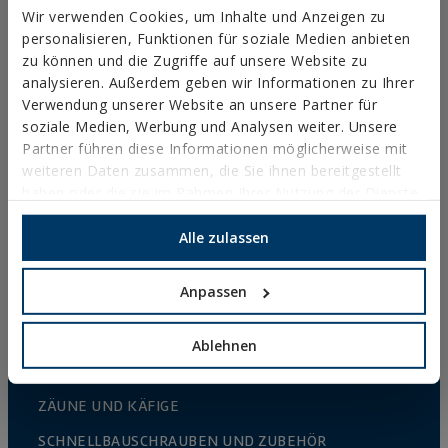
Wir verwenden Cookies, um Inhalte und Anzeigen zu
METALLANKER
personalisieren, Funktionen für soziale Medien anbieten
zu können und die Zugriffe auf unsere Website zu
BEFESTIGUNGEN FÜR STAHLKONSTRUKTIONEN
analysieren. Außerdem geben wir Informationen zu Ihrer
Verwendung unserer Website an unsere Partner für
CHEMISCHE BEFESTIGUNGSLÖSUNGEN
soziale Medien, Werbung und Analysen weiter. Unsere
NYLONDÜBEL
Partner führen diese Informationen möglicherweise mit
weiteren Daten zusammen, die Sie ihnen bereitgestellt
BEFESTIGUNGSELEMENTE UND ZUBEHÖR ZUR
haben oder die sie im Rahmen Ihrer Nutzung der Dienste
FIXIERUNG VON DÄMMPLATTEN (WDVS)
gesammelt haben.
HOHLRAUM-BEFESTIGUNG
Alle zulassen
BLINDNIETEN
Anpassen
ZUBEHÖR FÜR KABELBINDER UND UMZÄUNUNGEN
ZUBEHÖR FÜR ZÄUNE
Ablehnen
GESCHÜTZTER ANBAU
ZÄUNE UND KÄFIGE
SCHNELLBAUSCHRAUBEN UND ZUBEHÖR