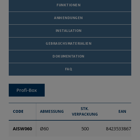
FUNKTIONEN
ANWENDUNGEN
INSTALLATION
GEBRAUCHSMATERIALIEN
DOKUMENTATION
FAQ
Profi-Box
STK.
CODE
ABMESSUNG
EAN
VERPACKUNG
AISW060
Ø60
500
8423533867827