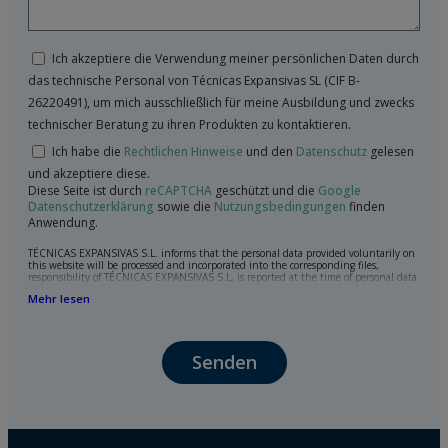
Ich akzeptiere die Verwendung meiner persönlichen Daten durch
das technische Personal von Técnicas Expansivas SL (CIF B-
26220491), um mich ausschließlich für meine Ausbildung und zwecks
technischer Beratung zu ihren Produkten zu kontaktieren.
Ich habe die
Rechtlichen Hinweise
und den
Datenschutz
gelesen
und akzeptiere diese.
Diese Seite ist durch
reCAPTCHA
geschützt und die
Google
Datenschutzerklärung
sowie die
Nutzungsbedingungen
finden
Anwendung.
TÉCNICAS EXPANSIVAS S.L. informs that the personal data provided voluntarily on
this website will be processed and incorporated into the corresponding files,
responsibility of TÉCNICAS EXPANSIVAS S.L, is reported at the time of personal data
collection, although, according to the specific case, its purpose may be any of the
Mehr lesen
following: attention to your referred request, complaint or question, established
relationship maintenance, comprehensive and commercial customer management,
accounting and billing or sending communications, including electronic media,
news and activities related to TÉCNICAS EXPANSIVAS S.L.
Senden
The data in our files are strictly confidential and shall be treated with the utmost
confidentiality and shall comply with all the requirements provided for the General
Data Protection Regulation (GDPR) 2016.
According to Data Protection legislation, you are strongly advised not to send high-
level personal data, such as those relating to health, as they are not encoded or
encrypted. Should these details be sent, it is done so under your sole responsibility.