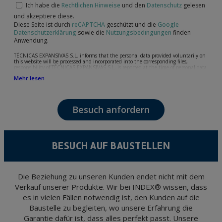
Ich habe die
Rechtlichen Hinweise
und den
Datenschutz
gelesen
und akzeptiere diese.
Diese Seite ist durch
reCAPTCHA
geschützt und die
Google
Datenschutzerklärung
sowie die
Nutzungsbedingungen
finden
Anwendung.
TÉCNICAS EXPANSIVAS S.L. informs that the personal data provided voluntarily on
this website will be processed and incorporated into the corresponding files,
responsibility of TÉCNICAS EXPANSIVAS S.L, is reported at the time of personal data
collection, although, according to the specific case, its purpose may be any of the
Mehr lesen
following: attention to your referred request, complaint or question, established
relationship maintenance, comprehensive and commercial customer management,
accounting and billing or sending communications, including electronic media,
news and activities related to TÉCNICAS EXPANSIVAS S.L.
Besuch anfordern
The data in our files are strictly confidential and shall be treated with the utmost
confidentiality and shall comply with all the requirements provided for the General
Data Protection Regulation (GDPR) 2016.
According to Data Protection legislation, you are strongly advised not to send high-
level personal data, such as those relating to health, as they are not encoded or
BESUCH AUF BAUSTELLEN
encrypted. Should these details be sent, it is done so under your sole responsibility.
The user may at any time exercise their rights of access, rectification, cancellation
and opposition under the provisions of the General Data Protection Regulation
(GDPR) 2016 by sending a letter together with a photocopy of your ID, to P.I. La
Portalada II | c/ Segador 13, 26006 | Logroño (La Rioja).
Die Beziehung zu unseren Kunden endet nicht mit dem
Verkauf unserer Produkte. Wir bei INDEX® wissen, dass
es in vielen Fällen notwendig ist, den Kunden auf die
Baustelle zu begleiten, wo unsere Erfahrung die
Garantie dafür ist, dass alles perfekt passt. Unsere