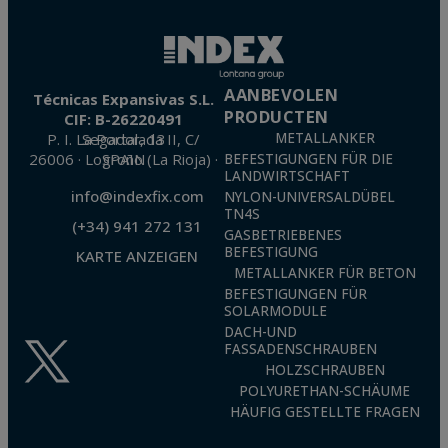
The user may at any time exercise their rights of access, rectification, cancellation
and opposition under the provisions of the General Data Protection Regulation
(GDPR) 2016 by sending a letter together with a photocopy of your ID, to P.I. La
Portalada II | c/ Segador 13, 26006 | Logroño (La Rioja).
AANBEVOLEN
Técnicas Expansivas S.L.
PRODUCTEN
CIF: B-26220491
P. I. La Portalada II, C/ Segador, 13
METALLANKER
26006 · Logroño (La Rioja) · SPAIN
BEFESTIGUNGEN FÜR DIE
LANDWIRTSCHAFT
info@indexfix.com
NYLON-UNIVERSALDÜBEL
TN4S
(+34) 941 272 131
GASBETRIEBENES
BEFESTIGUNG
KARTE ANZEIGEN
METALLANKER FÜR BETON
BEFESTIGUNGEN FÜR
SOLARMODULE
DACH-UND
FASSADENSCHRAUBEN
HOLZSCHRAUBEN
POLYURETHAN-SCHÄUME
HÄUFIG GESTELLTE FRAGEN