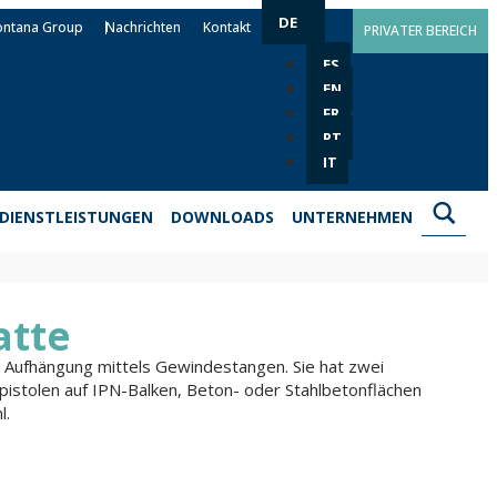
DE
ontana Group
Nachrichten
Kontakt
PRIVATER BEREICH
ES
EN
FR
PT
IT
DIENSTLEISTUNGEN
DOWNLOADS
UNTERNEHMEN
atte
r Aufhängung mittels Gewindestangen. Sie hat zwei
istolen auf IPN-Balken, Beton- oder Stahlbetonflächen
l.