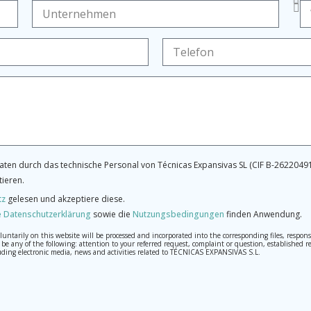
ten durch das technische Personal von Técnicas Expansivas SL (CIF B-26220491
tieren.
tz
gelesen und akzeptiere diese.
 Datenschutzerklärung
sowie die
Nutzungsbedingungen
finden Anwendung.
tarily on this website will be processed and incorporated into the corresponding files, respons
may be any of the following: attention to your referred request, complaint or question, establis
ding electronic media, news and activities related to TÉCNICAS EXPANSIVAS S.L.
th the utmost confidentiality and shall comply with all the requirements provided for the Genera
o send high-level personal data, such as those relating to health, as they are not encoded or encry
 cancellation and opposition under the provisions of the General Data Protection Regulation (GDPR