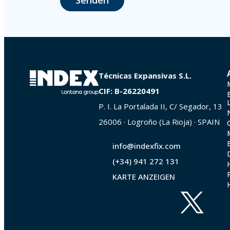
Senden
La Portalada II | c/ Segador 13, 26006 | Logroño (La Rioja).
Técnicas Expansivas S.L.
CIF: B-26220491
P. I. La Portalada II, C/ Segador, 13
26006 · Logroño (La Rioja) · SPAIN
info@indexfix.com
(+34) 941 272 131
KARTE ANZEIGEN