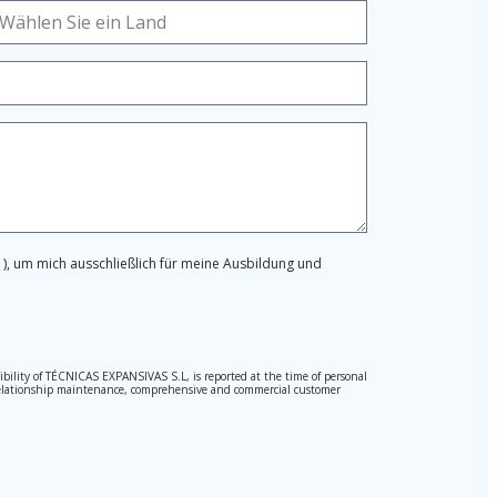
), um mich ausschließlich für meine Ausbildung und
ibility of TÉCNICAS EXPANSIVAS S.L, is reported at the time of personal
hed relationship maintenance, comprehensive and commercial customer
l Data Protection Regulation (GDPR) 2016.
pted. Should these details be sent, it is done so under your sole
) 2016 by sending a letter together with a photocopy of your ID, to P.I.