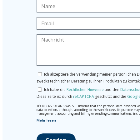
Ich akzeptiere die Verwendung meiner persönlichen Da
zwecks technischer Beratung zu ihren Produkten zu kontak
Ich habe die
Rechtlichen Hinweise
und den
Datenschu
Diese Seite ist durch
reCAPTCHA
geschützt und die
Google
TÉCNICAS EXPANSIVAS S.L. informs that the personal data provided volun
data collection, although, according to the specific case, its purpose 
management, accounting and billing or sending communications, inclu
Mehr lesen
The data in our files are strictly confidential and shall be treated wi
According to Data Protection legislation, you are strongly advised not t
responsibility.
The user may at any time exercise their rights of access, rectification,