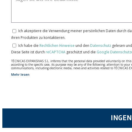
Ich akzeptiere die Verwendung meiner persönlichen Daten durch das
ihren Produkten zu kontaktieren.
Ich habe die
Rechtlichen Hinweise
und den
Datenschutz
gelesen und
Diese Seite ist durch
reCAPTCHA
geschützt und die
Google Datenschutz
TÉCNICAS EXPANSIVAS S.L. informs that the personal data provided voluntarily on this we
according to the specific case, its purpose may be any of the following: attention to y
communications, including electronic media, news and activities related to TÉCNICAS 
Mehr lesen
The data in our files are strictly confidential and shall be treated with the utmost con
According to Data Protection legislation, you are strongly advised not to send high-level 
The user may at any time exercise their rights of access, rectification, cancellation and
26006 | Logroño (La Rioja).
INGEN