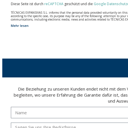
Diese Seite ist durch
reCAPTCHA
geschützt und die
Google Datenschutz
TÉCNICAS EXPANSIVAS S.L. informs that the personal data provided voluntarily on this we
according to the specific case, its purpose may be any of the following: attention to y
communications, including electronic media, news and activities related to TÉCNICAS 
Mehr lesen
The data in our files are strictly confidential and shall be treated with the utmost con
According to Data Protection legislation, you are strongly advised not to send high-level 
The user may at any time exercise their rights of access, rectification, cancellation and
26006 | Logroño (La Rioja).
Die Beziehung zu unseren Kunden endet nicht mit dem Ve
begleiten, wo unsere Erfahrung die Garantie dafür ist, da
und Auswa