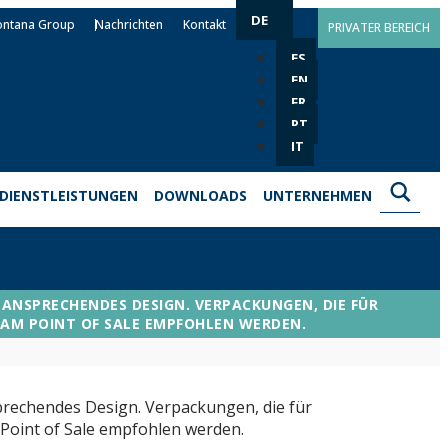
DE
ontana Group
Nachrichten
Kontakt
PRIVATER BEREICH
ES
EN
FR
PT
IT
DIENSTLEISTUNGEN
DOWNLOADS
UNTERNEHMEN
NSPRECHENDES DESIGN. VERPACKUNGEN, DIE FÜR S
AM POINT OF SALE EMPFOHLEN WERDEN.
prechendes Design. Verpackungen, die für
Point of Sale empfohlen werden.