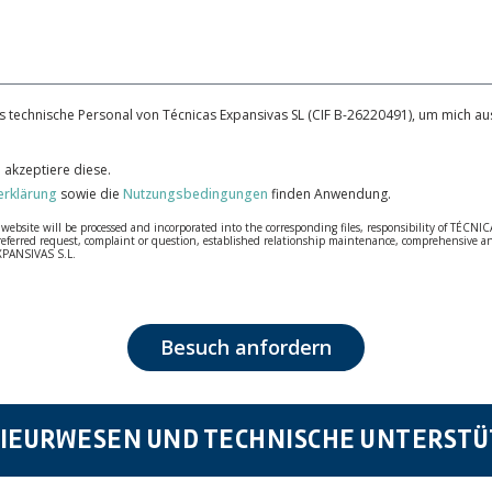
 technische Personal von Técnicas Expansivas SL (CIF B-26220491), um mich aus
 akzeptiere diese.
erklärung
sowie die
Nutzungsbedingungen
finden Anwendung.
bsite will be processed and incorporated into the corresponding files, responsibility of TÉCNICA
our referred request, complaint or question, established relationship maintenance, comprehensiv
EXPANSIVAS S.L.
fidentiality and shall comply with all the requirements provided for the General Data Protection
personal data, such as those relating to health, as they are not encoded or encrypted. Should these
 opposition under the provisions of the General Data Protection Regulation (GDPR) 2016 by sending a
Besuch anfordern
IEURWESEN UND TECHNISCHE UNTERST