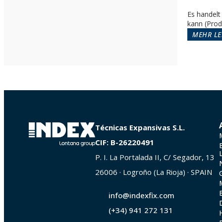
Es handelt
kann (Prod
MEHR LE
Técnicas Expansivas S.L.
CIF: B-26220491
P. I. La Portalada II, C/ Segador, 13
26006 · Logroño (La Rioja) · SPAIN
info@indexfix.com
(+34) 941 272 131