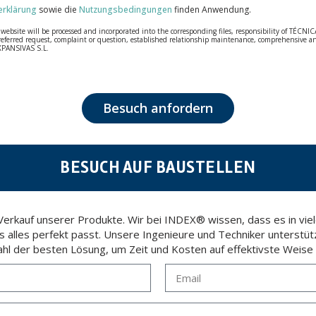
erklärung
sowie die
Nutzungsbedingungen
finden Anwendung.
bsite will be processed and incorporated into the corresponding files, responsibility of TÉCNICA
our referred request, complaint or question, established relationship maintenance, comprehensiv
EXPANSIVAS S.L.
fidentiality and shall comply with all the requirements provided for the General Data Protection
personal data, such as those relating to health, as they are not encoded or encrypted. Should these
 opposition under the provisions of the General Data Protection Regulation (GDPR) 2016 by sending a
Besuch anfordern
BESUCH AUF BAUSTELLEN
rkauf unserer Produkte. Wir bei INDEX® wissen, dass es in viele
ss alles perfekt passt. Unsere Ingenieure und Techniker unterstüt
hl der besten Lösung, um Zeit und Kosten auf effektivste Weise 