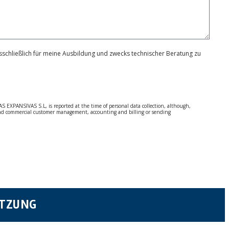
schließlich für meine Ausbildung und zwecks technischer Beratung zu
S EXPANSIVAS S.L, is reported at the time of personal data collection, although,
e and commercial customer management, accounting and billing or sending
 Regulation (GDPR) 2016.
 details be sent, it is done so under your sole responsibility.
 letter together with a photocopy of your ID, to P.I. La Portalada II | c/ Segador 13,
ÜTZUNG