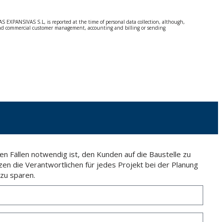
S EXPANSIVAS S.L, is reported at the time of personal data collection, although,
e and commercial customer management, accounting and billing or sending
 Regulation (GDPR) 2016.
 details be sent, it is done so under your sole responsibility.
 letter together with a photocopy of your ID, to P.I. La Portalada II | c/ Segador 13,
n Fällen notwendig ist, den Kunden auf die Baustelle zu
zen die Verantwortlichen für jedes Projekt bei der Planung
zu sparen.