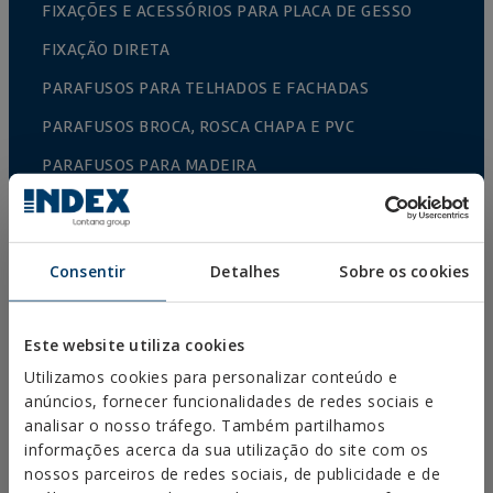
FIXAÇÕES E ACESSÓRIOS PARA PLACA DE GESSO
FIXAÇÃO DIRETA
PARAFUSOS PARA TELHADOS E FACHADAS
PARAFUSOS BROCA, ROSCA CHAPA E PVC
PARAFUSOS PARA MADEIRA
ESCÁPULAS, PITÕES/CAMARÕES E PONTAS
CONETORES PARA MADEIRA
Consentir
Detalhes
Sobre os cookies
PARAFUSOS NORMALIZADOS
BROCAS, PONTAS E ACESSÓRIOS
Este website utiliza cookies
ABRAÇADEIRAS METÁLICAS PESADAS
Utilizamos cookies para personalizar conteúdo e
ABRAÇADEIRAS METÁLICAS LEVES
anúncios, fornecer funcionalidades de redes sociais e
analisar o nosso tráfego. Também partilhamos
SISTEMAS DE PROTEÇÃO CONTRA INCÊNDIOS
informações acerca da sua utilização do site com os
SUPORTES DE CALEIRA
nossos parceiros de redes sociais, de publicidade e de