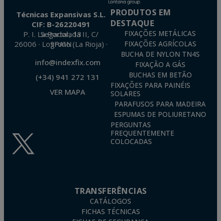
PRODUTOS EM
Técnicas Expansivas S.L.
DESTAQUE
CIF: B-26220491
P. I. La Portalada II, C/ Segador, 13
FIXAÇÕES METÁLICAS
26006 · Logroño (La Rioja) · SPAIN
FIXAÇÕES AGRÍCOLAS
BUCHA DE NYLON TN4S
info@indexfix.com
FIXAÇÃO A GÁS
BUCHAS EM BETÃO
(+34) 941 272 131
FIXAÇÕES PARA PAINÉIS
VER MAPA
SOLARES
PARAFUSOS PARA MADEIRA
ESPUMAS DE POLIURETANO
PERGUNTAS
FREQUENTEMENTE
COLOCADAS
TRANSFERÊNCIAS
CATÁLOGOS
FICHAS TÉCNICAS