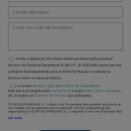
Aceito a utilização dos meus dados pessoais pelo pessoal
técnico da Técnicas Expansivas SL (N.I.P.C. B-26220491) para que me
contacte exclusivamente para a minha formação e assessoria
técnica sobre os seus produtos
Li e aceito o
Aviso Legal
e a
Política de Privacidade
.
Este site é protegido pelo
reCAPTCHA
e pela
Política de Privacidade
do Google e os
Termos de Serviço
são aplicáveis.
TÉCNICAS EXPANSIVAS S.L. informs that the personal data provided voluntarily on
this website will be processed and incorporated into the corresponding files,
responsibility of TÉCNICAS EXPANSIVAS S.L, is reported at the time of personal data
collection, although, according to the specific case, its purpose may be any of the
Ler mais
following: attention to your referred request, complaint or question, established
relationship maintenance, comprehensive and commercial customer management,
accounting and billing or sending communications, including electronic media,
news and activities related to TÉCNICAS EXPANSIVAS S.L.