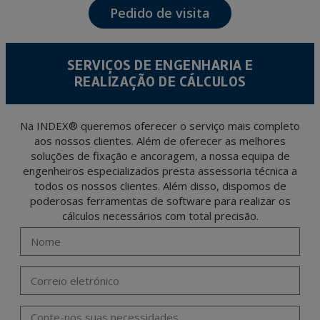
Pedido de visita
The data in our files are strictly confidential and shall be treated with the utmost
confidentiality and shall comply with all the requirements provided for the General
Data Protection Regulation (GDPR) 2016.
According to Data Protection legislation, you are strongly advised not to send high-
level personal data, such as those relating to health, as they are not encoded or
SERVIÇOS DE ENGENHARIA E
encrypted. Should these details be sent, it is done so under your sole responsibility.
REALIZAÇÃO DE CÁLCULOS
The user may at any time exercise their rights of access, rectification, cancellation
and opposition under the provisions of the General Data Protection Regulation
(GDPR) 2016 by sending a letter together with a photocopy of your ID, to P.I. La
Portalada II | c/ Segador 13, 26006 | Logroño (La Rioja).
Na INDEX® queremos oferecer o serviço mais completo
aos nossos clientes. Além de oferecer as melhores
soluções de fixação e ancoragem, a nossa equipa de
engenheiros especializados presta assessoria técnica a
todos os nossos clientes. Além disso, dispomos de
poderosas ferramentas de software para realizar os
cálculos necessários com total precisão.