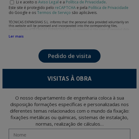
Li e aceito o
Aviso Legal
e a
Política de Privacidade
.
Este site é protegido pelo
reCAPTCHA
e pela
Política de Privacidade
do Google e os
Termos de Serviço
são aplicáveis.
TÉCNICAS EXPANSIVAS S.L. informs that the personal data provided voluntarily on
this website will be processed and incorporated into the corresponding files,
responsibility of TÉCNICAS EXPANSIVAS S.L, is reported at the time of personal data
collection, although, according to the specific case, its purpose may be any of the
Ler mais
following: attention to your referred request, complaint or question, established
relationship maintenance, comprehensive and commercial customer management,
accounting and billing or sending communications, including electronic media,
news and activities related to TÉCNICAS EXPANSIVAS S.L.
Pedido de visita
The data in our files are strictly confidential and shall be treated with the utmost
confidentiality and shall comply with all the requirements provided for the General
Data Protection Regulation (GDPR) 2016.
According to Data Protection legislation, you are strongly advised not to send high-
level personal data, such as those relating to health, as they are not encoded or
VISITAS À OBRA
encrypted. Should these details be sent, it is done so under your sole responsibility.
The user may at any time exercise their rights of access, rectification, cancellation
and opposition under the provisions of the General Data Protection Regulation
(GDPR) 2016 by sending a letter together with a photocopy of your ID, to P.I. La
Portalada II | c/ Segador 13, 26006 | Logroño (La Rioja).
O nosso departamento de engenharia coloca à sua
disposição formações específicas e personalizadas nos
diferentes temas relacionados com o mundo da fixação:
fixações metálicas ou químicas, sistemas de instalação,
normas, realização de cálculos…