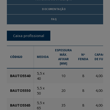
DOCUMENTAÇÃO
FAQ
Caixa profissional
ESPESSURA
MÁX.
Nº
CAPACIDA
CÓDIGO
MEDIDA
AFIXAR
FENDA
DE FURAÇ
[MM]
5,5 x
BAUTO5540
10
8
4,00-12,
40
5,5 x
BAUTO5550
20
8
4,00-12,
50
5,5 x
BAUTO5565
35
8
4,00-12,
65