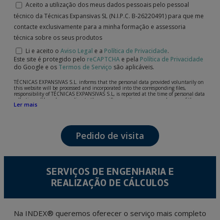
Aceito a utilização dos meus dados pessoais pelo pessoal
técnico da Técnicas Expansivas SL (N.I.P.C. B-26220491) para que me
contacte exclusivamente para a minha formação e assessoria
técnica sobre os seus produtos
Li e aceito o
Aviso Legal
e a
Política de Privacidade
.
Este site é protegido pelo
reCAPTCHA
e pela
Política de Privacidade
do Google e os
Termos de Serviço
são aplicáveis.
TÉCNICAS EXPANSIVAS S.L. informs that the personal data provided voluntarily on
this website will be processed and incorporated into the corresponding files,
responsibility of TÉCNICAS EXPANSIVAS S.L, is reported at the time of personal data
collection, although, according to the specific case, its purpose may be any of the
Ler mais
following: attention to your referred request, complaint or question, established
relationship maintenance, comprehensive and commercial customer management,
accounting and billing or sending communications, including electronic media,
news and activities related to TÉCNICAS EXPANSIVAS S.L.
Pedido de visita
The data in our files are strictly confidential and shall be treated with the utmost
confidentiality and shall comply with all the requirements provided for the General
Data Protection Regulation (GDPR) 2016.
According to Data Protection legislation, you are strongly advised not to send high-
level personal data, such as those relating to health, as they are not encoded or
SERVIÇOS DE ENGENHARIA E
encrypted. Should these details be sent, it is done so under your sole responsibility.
REALIZAÇÃO DE CÁLCULOS
The user may at any time exercise their rights of access, rectification, cancellation
and opposition under the provisions of the General Data Protection Regulation
(GDPR) 2016 by sending a letter together with a photocopy of your ID, to P.I. La
Portalada II | c/ Segador 13, 26006 | Logroño (La Rioja).
Na INDEX® queremos oferecer o serviço mais completo