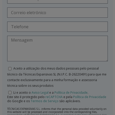
Aceito a utilização dos meus dados pessoais pelo pessoal
técnico da Técnicas Expansivas SL (N.I.P.C. B-26220491) para que me
contacte exclusivamente para a minha formação e assessoria
técnica sobre os seus produtos
Li e aceito o
Aviso Legal
e a
Política de Privacidade
.
Este site é protegido pelo
reCAPTCHA
e pela
Política de Privacidade
do Google e os
Termos de Serviço
são aplicáveis.
TÉCNICAS EXPANSIVAS S.L. informs that the personal data provided voluntarily on
this website will be processed and incorporated into the corresponding files,
responsibility of TÉCNICAS EXPANSIVAS S.L, is reported at the time of personal data