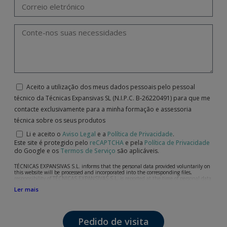
Aceito a utilização dos meus dados pessoais pelo pessoal
técnico da Técnicas Expansivas SL (N.I.P.C. B-26220491) para que me
contacte exclusivamente para a minha formação e assessoria
técnica sobre os seus produtos
Li e aceito o
Aviso Legal
e a
Política de Privacidade
.
Este site é protegido pelo
reCAPTCHA
e pela
Política de Privacidade
do Google e os
Termos de Serviço
são aplicáveis.
TÉCNICAS EXPANSIVAS S.L. informs that the personal data provided voluntarily on
this website will be processed and incorporated into the corresponding files,
responsibility of TÉCNICAS EXPANSIVAS S.L, is reported at the time of personal data
collection, although, according to the specific case, its purpose may be any of the
Ler mais
following: attention to your referred request, complaint or question, established
relationship maintenance, comprehensive and commercial customer management,
accounting and billing or sending communications, including electronic media,
news and activities related to TÉCNICAS EXPANSIVAS S.L.
Pedido de visita
The data in our files are strictly confidential and shall be treated with the utmost