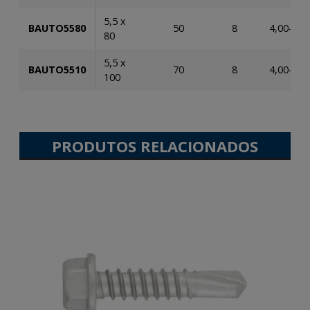
5,5 x
BAUTO5580
50
8
4,00-12,
80
5,5 x
BAUTO5510
70
8
4,00-12,
100
PRODUTOS RELACIONADOS