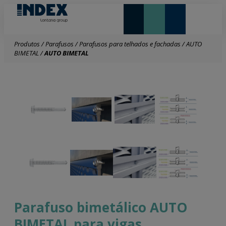
NOVIDADES E DESTAQUE
Produtos
/
Parafusos
/
Parafusos para telhados e fachadas
/
AUTO
BIMETAL
/
AUTO BIMETAL
Parafuso bimetálico AUTO
BIMETAL para vigas