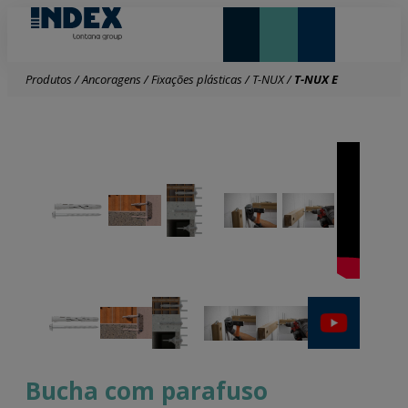
NOVIDADES E DESTAQUE
Produtos
/
Ancoragens
/
Fixações plásticas
/
T-NUX
/
T-NUX E
Bucha com parafuso