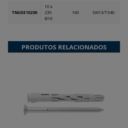
10 x
TNUXE10230
230
160
SW13/TX40
5
Ø10
PRODUTOS RELACIONADOS