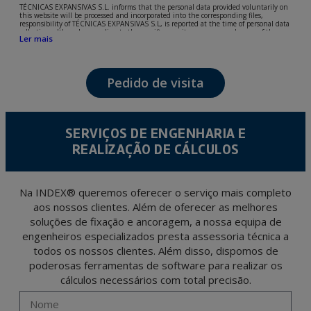
TÉCNICAS EXPANSIVAS S.L. informs that the personal data provided voluntarily on
this website will be processed and incorporated into the corresponding files,
responsibility of TÉCNICAS EXPANSIVAS S.L, is reported at the time of personal data
collection, although, according to the specific case, its purpose may be any of the
Ler mais
following: attention to your referred request, complaint or question, established
relationship maintenance, comprehensive and commercial customer management,
accounting and billing or sending communications, including electronic media,
news and activities related to TÉCNICAS EXPANSIVAS S.L.
Pedido de visita
The data in our files are strictly confidential and shall be treated with the utmost
confidentiality and shall comply with all the requirements provided for the General
Data Protection Regulation (GDPR) 2016.
According to Data Protection legislation, you are strongly advised not to send high-
level personal data, such as those relating to health, as they are not encoded or
SERVIÇOS DE ENGENHARIA E
encrypted. Should these details be sent, it is done so under your sole responsibility.
REALIZAÇÃO DE CÁLCULOS
The user may at any time exercise their rights of access, rectification, cancellation
and opposition under the provisions of the General Data Protection Regulation
(GDPR) 2016 by sending a letter together with a photocopy of your ID, to P.I. La
Portalada II | c/ Segador 13, 26006 | Logroño (La Rioja).
Na INDEX® queremos oferecer o serviço mais completo
aos nossos clientes. Além de oferecer as melhores
soluções de fixação e ancoragem, a nossa equipa de
engenheiros especializados presta assessoria técnica a
todos os nossos clientes. Além disso, dispomos de
poderosas ferramentas de software para realizar os
cálculos necessários com total precisão.