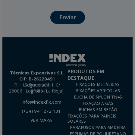
relationship maintenance, comprehensive and commercial customer management,
accounting and billing or sending communications, including electronic media,
news and activities related to TÉCNICAS EXPANSIVAS S.L.
Enviar
The data in our files are strictly confidential and shall be treated with the utmost
confidentiality and shall comply with all the requirements provided for the General
Data Protection Regulation (GDPR) 2016.
According to Data Protection legislation, you are strongly advised not to send high-
level personal data, such as those relating to health, as they are not encoded or
encrypted. Should these details be sent, it is done so under your sole responsibility.
The user may at any time exercise their rights of access, rectification, cancellation
and opposition under the provisions of the General Data Protection Regulation
(GDPR) 2016 by sending a letter together with a photocopy of your ID, to P.I. La
Portalada II | c/ Segador 13, 26006 | Logroño (La Rioja).
PRODUTOS EM
Técnicas Expansivas S.L.
DESTAQUE
CIF: B-26220491
P. I. La Portalada II, C/ Segador, 13
FIXAÇÕES METÁLICAS
26006 · Logroño (La Rioja) · SPAIN
FIXAÇÕES AGRÍCOLAS
BUCHA DE NYLON TN4S
info@indexfix.com
FIXAÇÃO A GÁS
BUCHAS EM BETÃO
(+34) 941 272 131
FIXAÇÕES PARA PAINÉIS
VER MAPA
SOLARES
PARAFUSOS PARA MADEIRA
ESPUMAS DE POLIURETANO