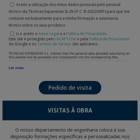
Aceito a utilização dos meus dados pessoais pelo pessoal
técnico da Técnicas Expansivas SL (N.I.P.C. B-26220491) para que me
contacte exclusivamente para a minha formação e assessoria
técnica sobre os seus produtos
Li e aceito o
Aviso Legal
e a
Política de Privacidade
.
Este site é protegido pelo
reCAPTCHA
e pela
Política de Privacidade
do Google e os
Termos de Serviço
são aplicáveis.
TÉCNICAS EXPANSIVAS S.L. informs that the personal data provided voluntarily on
this website will be processed and incorporated into the corresponding files,
responsibility of TÉCNICAS EXPANSIVAS S.L, is reported at the time of personal data
collection, although, according to the specific case, its purpose may be any of the
Ler mais
following: attention to your referred request, complaint or question, established
relationship maintenance, comprehensive and commercial customer management,
accounting and billing or sending communications, including electronic media,
news and activities related to TÉCNICAS EXPANSIVAS S.L.
Pedido de visita
The data in our files are strictly confidential and shall be treated with the utmost
confidentiality and shall comply with all the requirements provided for the General
Data Protection Regulation (GDPR) 2016.
According to Data Protection legislation, you are strongly advised not to send high-
level personal data, such as those relating to health, as they are not encoded or
VISITAS À OBRA
encrypted. Should these details be sent, it is done so under your sole responsibility.
The user may at any time exercise their rights of access, rectification, cancellation
and opposition under the provisions of the General Data Protection Regulation
(GDPR) 2016 by sending a letter together with a photocopy of your ID, to P.I. La
Portalada II | c/ Segador 13, 26006 | Logroño (La Rioja).
O nosso departamento de engenharia coloca à sua
disposição formações específicas e personalizadas nos