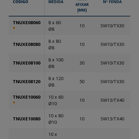
CÓDIGO
MEDIDA
Nº FENDA
AFIXAR
CAI
[MM]
TNUXE08060
8 x 60
10
SW10/TX30
5
●
Ø8
8 x 80
TNUXE08080
10
SW10/TX30
5
Ø8
8 x 100
TNUXE08100
30
SW10/TX30
5
Ø8
8 x 120
TNUXE08120
50
SW10/TX30
5
Ø8
TNUXE10060
10 x 60
10
SW13/TX40
5
●
Ø10
10 x 80
TNUXE10080
10
SW13/TX40
5
Ø10
10 x