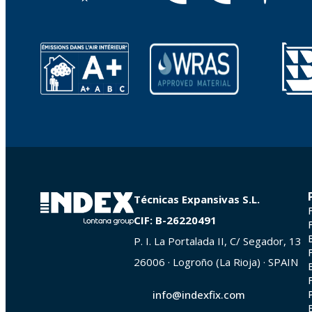
Técnicas Expansivas S.L.
CIF: B-26220491
P. I. La Portalada II, C/ Segador, 13
26006 · Logroño (La Rioja) · SPAIN
info@indexfix.com