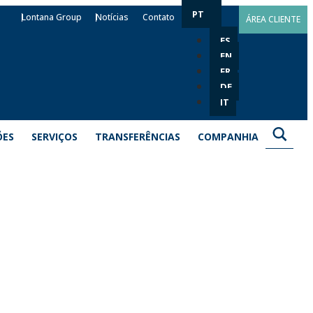
PT
Lontana Group
Notícias
Contato
ÁREA CLIENTE
ES
EN
FR
DE
IT
ÕES
SERVIÇOS
TRANSFERÊNCIAS
COMPANHIA