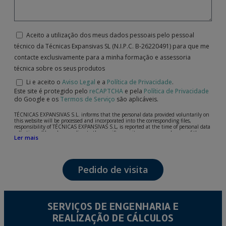
Aceito a utilização dos meus dados pessoais pelo pessoal
técnico da Técnicas Expansivas SL (N.I.P.C. B-26220491) para que me
contacte exclusivamente para a minha formação e assessoria
técnica sobre os seus produtos
Li e aceito o
Aviso Legal
e a
Política de Privacidade
.
Este site é protegido pelo
reCAPTCHA
e pela
Política de Privacidade
do Google e os
Termos de Serviço
são aplicáveis.
TÉCNICAS EXPANSIVAS S.L. informs that the personal data provided voluntarily on
this website will be processed and incorporated into the corresponding files,
responsibility of TÉCNICAS EXPANSIVAS S.L, is reported at the time of personal data
collection, although, according to the specific case, its purpose may be any of the
Ler mais
following: attention to your referred request, complaint or question, established
relationship maintenance, comprehensive and commercial customer management,
accounting and billing or sending communications, including electronic media,
news and activities related to TÉCNICAS EXPANSIVAS S.L.
Pedido de visita
The data in our files are strictly confidential and shall be treated with the utmost
confidentiality and shall comply with all the requirements provided for the General
Data Protection Regulation (GDPR) 2016.
According to Data Protection legislation, you are strongly advised not to send high-
level personal data, such as those relating to health, as they are not encoded or
SERVIÇOS DE ENGENHARIA E
encrypted. Should these details be sent, it is done so under your sole responsibility.
REALIZAÇÃO DE CÁLCULOS
The user may at any time exercise their rights of access, rectification, cancellation
and opposition under the provisions of the General Data Protection Regulation