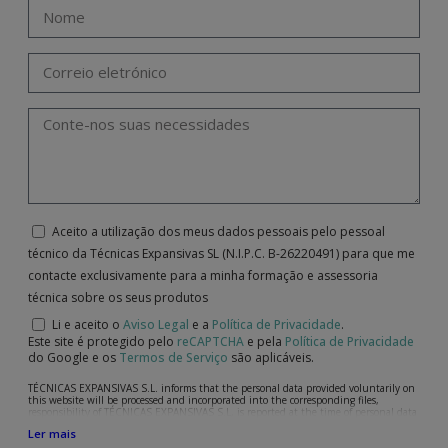
Aceito a utilização dos meus dados pessoais pelo pessoal
técnico da Técnicas Expansivas SL (N.I.P.C. B-26220491) para que me
contacte exclusivamente para a minha formação e assessoria
técnica sobre os seus produtos
Li e aceito o
Aviso Legal
e a
Política de Privacidade
.
Este site é protegido pelo
reCAPTCHA
e pela
Política de Privacidade
do Google e os
Termos de Serviço
são aplicáveis.
TÉCNICAS EXPANSIVAS S.L. informs that the personal data provided voluntarily on
this website will be processed and incorporated into the corresponding files,
responsibility of TÉCNICAS EXPANSIVAS S.L, is reported at the time of personal data
collection, although, according to the specific case, its purpose may be any of the
Ler mais
following: attention to your referred request, complaint or question, established