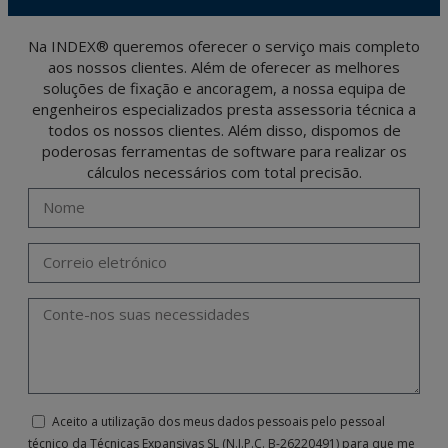
(GDPR) 2016 by sending a letter together with a photocopy of your ID, to P.I. La
Portalada II | c/ Segador 13, 26006 | Logroño (La Rioja).
Na INDEX® queremos oferecer o serviço mais completo
aos nossos clientes. Além de oferecer as melhores
soluções de fixação e ancoragem, a nossa equipa de
engenheiros especializados presta assessoria técnica a
todos os nossos clientes. Além disso, dispomos de
poderosas ferramentas de software para realizar os
cálculos necessários com total precisão.
Aceito a utilização dos meus dados pessoais pelo pessoal
técnico da Técnicas Expansivas SL (N.I.P.C. B-26220491) para que me