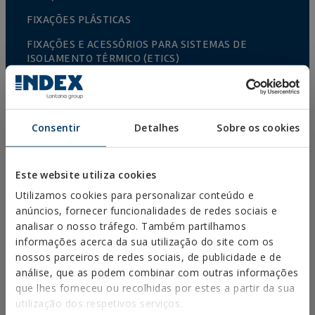
FIXAÇÕES PLÁSTICAS
FIXAÇÕES E ACESSÓRIOS PARA SISTEMAS DE
ISOLAMENTO TÉRMICO (ETICS)
FIXAÇÕES PARA MATERIAIS OCOS
REBITES
Consentir
Detalhes
Sobre os cookies
ACESSÓRIOS PARA CABOS E CORRENTES
ACESSÓRIOS PARA VINHEDO GRADEADO
Este website utiliza cookies
CULTIVO PROTEGIDO
Utilizamos cookies para personalizar conteúdo e
VEDAÕES E GAIOLAS
anúncios, fornecer funcionalidades de redes sociais e
analisar o nosso tráfego. Também partilhamos
FIXAÇÕES E ACESSÓRIOS PARA PLACA DE GESSO
informações acerca da sua utilização do site com os
FIXAÇÃO DIRETA
nossos parceiros de redes sociais, de publicidade e de
análise, que as podem combinar com outras informações
PARAFUSOS PARA TELHADOS E FACHADAS
que lhes forneceu ou recolhidas por estes a partir da sua
utilização dos respetivos serviços.
PARAFUSOS BROCA, ROSCA CHAPA E PVC