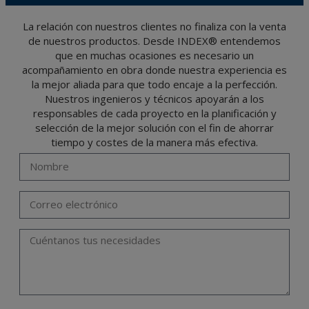
protección de datos, como pueden ser los relativos a salud, pues los mismos no viajan
cifrados o encriptados. De modo que si VD, los envía será de su exclusiva
responsabilidad.
La relación con nuestros clientes no finaliza con la venta
de nuestros productos. Desde INDEX® entendemos
El usuario podrá ejercer en cualquier momento sus derechos para acceder, rectificar,
oponerse, cancelarlos, limitar su tratamiento o solicitar su portabilidad con arreglo a
que en muchas ocasiones es necesario un
lo previsto en el Reglamento General de Protección de Datos (RGPD) de 27 de abril
de 2016 enviando una carta a su responsable de tratamiento: Valentín Gómez,
acompañamiento en obra donde nuestra experiencia es
Gerente, junto con la fotocopia de su DNI, a TÉCNICAS EXPANSIVAS SL | P.I. La
Portalada II | c/ Segador 13, 26006 | Logroño (La Rioja) o a través de la dirección de
la mejor aliada para que todo encaje a la perfección.
correo electrónico
info@indexfix.com
.
Nuestros ingenieros y técnicos apoyarán a los
responsables de cada proyecto en la planificación y
selección de la mejor solución con el fin de ahorrar
tiempo y costes de la manera más efectiva.