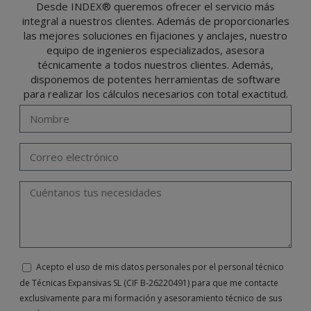
El usuario podrá ejercer en cualquier momento sus derechos para acceder, rectificar,
Desde INDEX® queremos ofrecer el servicio más
oponerse, cancelarlos, limitar su tratamiento o solicitar su portabilidad con arreglo a
integral a nuestros clientes. Además de proporcionarles
lo previsto en el Reglamento General de Protección de Datos (RGPD) de 27 de abril
de 2016 enviando una carta a su responsable de tratamiento: Valentín Gómez,
las mejores soluciones en fijaciones y anclajes, nuestro
Gerente, junto con la fotocopia de su DNI, a TÉCNICAS EXPANSIVAS SL | P.I. La
Portalada II | c/ Segador 13, 26006 | Logroño (La Rioja) o a través de la dirección de
equipo de ingenieros especializados, asesora
correo electrónico
info@indexfix.com
.
técnicamente a todos nuestros clientes. Además,
disponemos de potentes herramientas de software
para realizar los cálculos necesarios con total exactitud.
Acepto el uso de mis datos personales por el personal técnico
de Técnicas Expansivas SL (CIF B-26220491) para que me contacte
exclusivamente para mi formación y asesoramiento técnico de sus