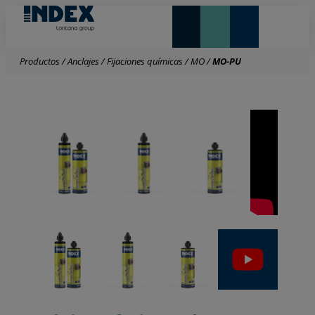
NOVEDADES Y DESTACADOS
LONTANA GROUP
Productos
/
Anclajes
/
Fijaciones químicas
/
MO
/
MO-PU