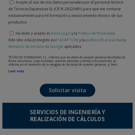
Acepto el uso de mis datos personales por el personal técnico
de Técnicas Expansivas SL (CIF B-26220491) para que me contacte
exclusivamente para mi formación y asesoramiento técnico de sus
productos
He leído y acepto el
Aviso Legal
y la
Política de Privacidad
.
Este sitio está protegido por
reCAPTCHA
y la
política de privacidad
y
términos de servicio de Google
aplicados.
TÉCNICAS EXPANSIVAS S.L. informa que los datos de carácter personal facilitados de
forma voluntaria, cuya finalidad, cesiones previstas y demás circunstancias, se
informa en el momento de la recogida de los datos de carácter personal, si bien,
según el caso concreto, su finalidad, puede ser alguna de las siguientes, la atención a
Leer más
su solicitud, queja o duda planteada, mantenimiento de la relación establecida, la
gestión integral y comercial de clientes, contabilidad y facturación o envío de
comunicaciones, incluso por medios electrónicos, de noticias y actividades
relacionadas con TÉCNICAS EXPANSIVAS S.L.
Solicitar visita
Los datos incorporados a nuestros ficheros son absolutamente confidenciales y serán
tratados con la máxima confidencialidad y cumpliendo todos los requisitos que obliga
el Reglamento General de Protección de Datos (RGPD) de 27 de abril de 2016. Los
datos quedarán registrados en nuestros ficheros por el tiempo necesario que dure la
motivación para la que fueron recabados. El plazo durante el cual se conservarán los
datos personales será aquel que marque la legislación vigente y siempre durante el
SERVICIOS DE INGENIERÍA Y
tiempo que medie en la prestación del servicio para el que fueron comunicados.
REALIZACIÓN DE CÁLCULOS
Se recomienda no enviar datos personales de nivel alto, según la legislación de
protección de datos, como pueden ser los relativos a salud, pues los mismos no viajan
cifrados o encriptados. De modo que si VD, los envía será de su exclusiva
responsabilidad.