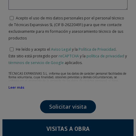
Acepto el uso de mis datos personales por el personal técnico
de Técnicas Expansivas SL (CIF B-26220491) para que me contacte
exclusivamente para mi formación y asesoramiento técnico de sus
productos
He leído y acepto el
Aviso Legal
y la
Política de Privacidad
.
Este sitio está protegido por
reCAPTCHA
y la
política de privacidad
y
términos de servicio de Google
aplicados.
TÉCNICAS EXPANSIVAS S.L. informa que los datos de carácter personal facilitados de
forma voluntaria, cuya finalidad, cesiones previstas y demás circunstancias, se
informa en el momento de la recogida de los datos de carácter personal, si bien,
según el caso concreto, su finalidad, puede ser alguna de las siguientes, la atención a
Leer más
su solicitud, queja o duda planteada, mantenimiento de la relación establecida, la
gestión integral y comercial de clientes, contabilidad y facturación o envío de
comunicaciones, incluso por medios electrónicos, de noticias y actividades
relacionadas con TÉCNICAS EXPANSIVAS S.L.
Solicitar visita
Los datos incorporados a nuestros ficheros son absolutamente confidenciales y serán
tratados con la máxima confidencialidad y cumpliendo todos los requisitos que obliga
el Reglamento General de Protección de Datos (RGPD) de 27 de abril de 2016. Los
datos quedarán registrados en nuestros ficheros por el tiempo necesario que dure la
motivación para la que fueron recabados. El plazo durante el cual se conservarán los
datos personales será aquel que marque la legislación vigente y siempre durante el
VISITAS A OBRA
tiempo que medie en la prestación del servicio para el que fueron comunicados.
Se recomienda no enviar datos personales de nivel alto, según la legislación de