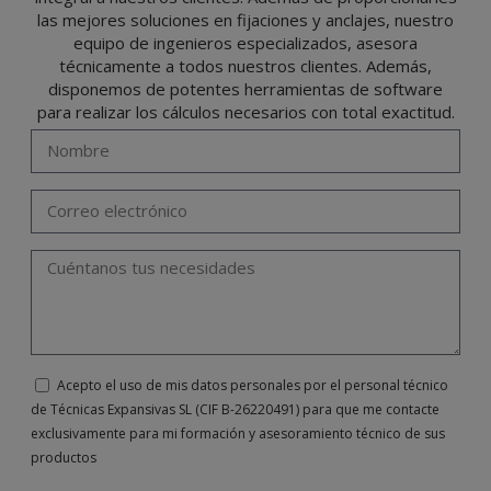
de 2016 enviando una carta a su responsable de tratamiento: Valentín Gómez,
las mejores soluciones en fijaciones y anclajes, nuestro
Gerente, junto con la fotocopia de su DNI, a TÉCNICAS EXPANSIVAS SL | P.I. La
Portalada II | c/ Segador 13, 26006 | Logroño (La Rioja) o a través de la dirección de
equipo de ingenieros especializados, asesora
correo electrónico
info@indexfix.com
.
técnicamente a todos nuestros clientes. Además,
disponemos de potentes herramientas de software
para realizar los cálculos necesarios con total exactitud.
Acepto el uso de mis datos personales por el personal técnico
de Técnicas Expansivas SL (CIF B-26220491) para que me contacte
exclusivamente para mi formación y asesoramiento técnico de sus
productos