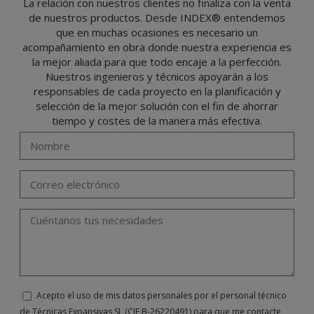
responsabilidad.
La relación con nuestros clientes no finaliza con la venta
de nuestros productos. Desde INDEX® entendemos
El usuario podrá ejercer en cualquier momento sus derechos para acceder, rectificar,
oponerse, cancelarlos, limitar su tratamiento o solicitar su portabilidad con arreglo a
que en muchas ocasiones es necesario un
lo previsto en el Reglamento General de Protección de Datos (RGPD) de 27 de abril
de 2016 enviando una carta a su responsable de tratamiento: Valentín Gómez,
acompañamiento en obra donde nuestra experiencia es
Gerente, junto con la fotocopia de su DNI, a TÉCNICAS EXPANSIVAS SL | P.I. La
Portalada II | c/ Segador 13, 26006 | Logroño (La Rioja) o a través de la dirección de
la mejor aliada para que todo encaje a la perfección.
correo electrónico
info@indexfix.com
.
Nuestros ingenieros y técnicos apoyarán a los
responsables de cada proyecto en la planificación y
selección de la mejor solución con el fin de ahorrar
tiempo y costes de la manera más efectiva.
Acepto el uso de mis datos personales por el personal técnico
de Técnicas Expansivas SL (CIF B-26220491) para que me contacte