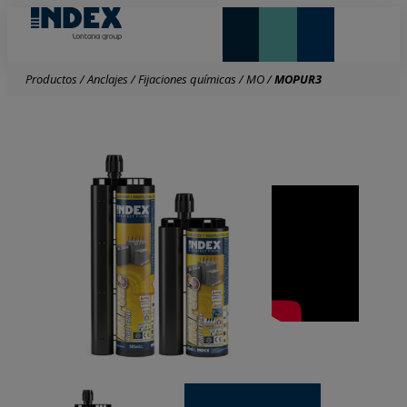
NOVEDADES Y DESTACADOS
LONTANA GROUP
Productos
/
Anclajes
/
Fijaciones químicas
/
MO
/
MOPUR3