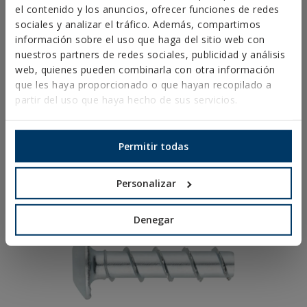
el contenido y los anuncios, ofrecer funciones de redes
superior, tanto en entornos interiores como en
sociales y analizar el tráfico. Además, compartimos
aplicaciones controladas en exterior.
información sobre el uso que haga del sitio web con
nuestros partners de redes sociales, publicidad y análisis
web, quienes pueden combinarla con otra información
que les haya proporcionado o que hayan recopilado a
partir del uso que haya hecho de sus servicios.
Permitir todas
Personalizar
Denegar