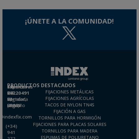
¡ÚNETE A LA COMUNIDAD!
PRODUCTOS DESTACADOS
Técnicas Expansivas S.L.
FIJACIONES METÁLICAS
CIF: B-26220491
FIJACIONES AGRÍCOLAS
P. I. La Portalada II, C/ Segador, 13
26006 · Logroño (La Rioja) · SPAIN
TACOS DE NYLON TN4S
FIJACIÓN A GAS
o@indexfix.com
TORNILLOS PARA HORMIGÓN
FIJACIONES PARA PLACAS SOLARES
(+34)
TORNILLOS PARA MADERA
941
ESPUMAS DE POLIURETANO
272