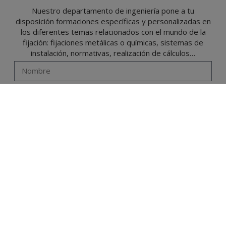
Nuestro departamento de ingeniería pone a tu
disposición formaciones específicas y personalizadas en
los diferentes temas relacionados con el mundo de la
fijación: fijaciones metálicas o químicas, sistemas de
instalación, normativas, realización de cálculos…
Acepto el uso de mis datos personales por el personal técnico
de Técnicas Expansivas SL (CIF B-26220491) para que me contacte
exclusivamente para mi formación y asesoramiento técnico de sus
productos