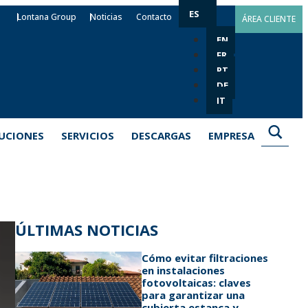
ES
Lontana Group
Noticias
Contacto
ÁREA CLIENTE
EN
FR
PT
DE
IT
UCIONES
SERVICIOS
DESCARGAS
EMPRESA
ÚLTIMAS NOTICIAS
Cómo evitar filtraciones
en instalaciones
fotovoltaicas: claves
para garantizar una
cubierta estanca y