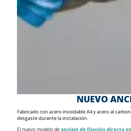
NUEVO ANCL
Fabricado con acero inoxidable A4 y acero al carbono
desgaste durante la instalación.
El nuevo modelo de
anclaje de fijación directa 