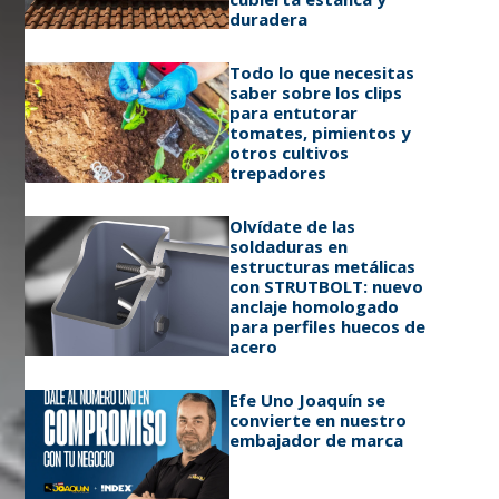
duradera
Todo lo que necesitas
saber sobre los clips
para entutorar
tomates, pimientos y
otros cultivos
trepadores
Olvídate de las
soldaduras en
estructuras metálicas
con STRUTBOLT: nuevo
anclaje homologado
para perfiles huecos de
acero
Efe Uno Joaquín se
convierte en nuestro
embajador de marca