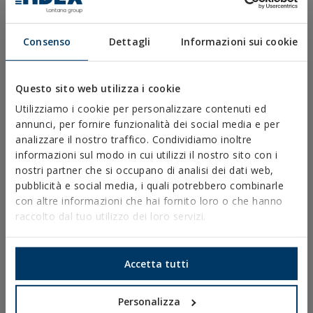
CATALOGHI
SCHEDE TECNICHE
SCHEDE DI SICUREZZA
Consenso
Dettagli
Informazioni sui cookie
OMOLOGAZIONI
DOP
SOFTWARE
Questo sito web utilizza i cookie
DOCUMENTI CAD
Utilizziamo i cookie per personalizzare contenuti ed
RISORSE CYPE
annunci, per fornire funzionalità dei social media e per
analizzare il nostro traffico. Condividiamo inoltre
informazioni sul modo in cui utilizzi il nostro sito con i
nostri partner che si occupano di analisi dei dati web,
Avviso Legale
pubblicità e social media, i quali potrebbero combinarle
con altre informazioni che hai fornito loro o che hanno
Politica sulla Privacy
raccolto dal tuo utilizzo dei loro servizi.
Politica sui Cookie
Condizioni di Vendita
Ethical Channel
Accetta tutti
Personalizza