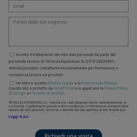
Accetto il trattamento dei miei dati personali da parte del
personale tecnico di Técnicas Expansivas SL (CIF B-­26220491)
affinché possano contattarmi esclusivamente per formazione e
consulenza tecnica sui prodotti.
Ho letto e accetto l'
Avviso Legale
e la
Politica sulla Privacy
.
Questo sito è protetto da
reCAPTCHA
e si applicano la
Privacy Policy
di Google
e i
Termini di Servizio
.
TÉCNICAS EXPANSIVAS S.L. informa che i dati personali forniti volontariamente, le
cui finalità, i trasferimenti previsti e altre circostanze, si informano al momento della
raccolta dei dati personali, anche se, a seconda del caso specifico, la loro finalità può
essere una delle seguenti: la risposta a richieste, reclami o dubbi da lei sollevati, il
Leggi di più
mantenimento della relazione stabilita, la gestione integrale e commerciale dei
clienti, la contabilità e la fatturazione o l'invio di comunicazioni, anche per via
elettronica, di notizie e attività relative a TÉCNICAS EXPANSIVAS S.L.
I dati contenuti nei nostri archivi sono assolutamente confidenziali e saranno
Richiedi una visita
trattati con la massima riservatezza e nel rispetto di tutti i requisiti del