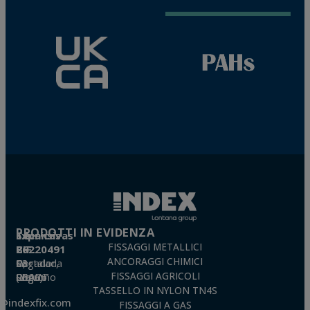
PRODOTTI IN EVIDENZA
Técnicas Expansivas S.L.
FISSAGGI METALLICI
CIF: B-26220491
ANCORAGGI CHIMICI
P. I. La Portalada II, C/ Segador, 13
26006 · Logroño (La Rioja) · SPAIN
FISSAGGI AGRICOLI
TASSELLO IN NYLON TN4S
o@indexfix.com
FISSAGGI A GAS