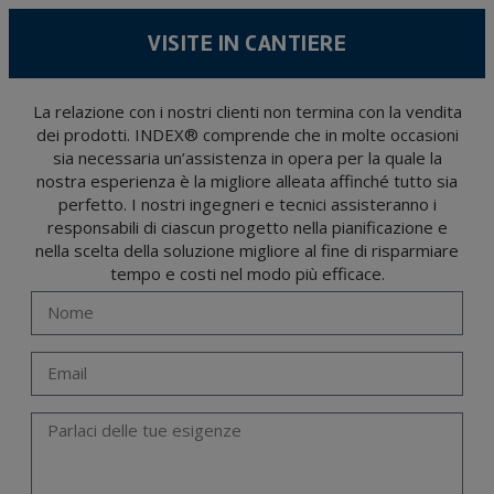
sono stati raccolti. Il periodo durante il quale saranno conservati i dati personali sarà
quello stabilito dalla legislazione vigente e sempre per la durate per cui si presta il
servizio per il quale sono stati comunicati.
VISITE IN CANTIERE
Si raccomanda di non inviare dati personali di alto livello secondo la legislazione
sulla protezione dei dati, come quelli relativi alla salute, poiché non vengono
criptati né codificati. Quindi, la responsabilità è di chi li invia.
Gli utenti possono in qualsiasi momento esercitare i loro diritti di accesso, rettifica,
La relazione con i nostri clienti non termina con la vendita
opposizione, cancellazione, limitazione del trattamento o richiesta di portabilità in
dei prodotti. INDEX® comprende che in molte occasioni
conformità con le disposizioni del regolamento generale sulla protezione dei dati
(GDPR) del 27 aprile 2016 inviando una lettera al responsabile del trattamento:
sia necessaria un’assistenza in opera per la quale la
Valentín Gómez, Direttore, insieme a una fotocopia della sua carta d'identità, a
TÉCNICAS EXPANSIVAS SL | P.I. La Portalada II | c/ Segador 13, 26006 | Logroño (La
nostra esperienza è la migliore alleata affinché tutto sia
Rioja) o inviando un’email al seguente indirizzo info@indexfix.com.
perfetto. I nostri ingegneri e tecnici assisteranno i
responsabili di ciascun progetto nella pianificazione e
nella scelta della soluzione migliore al fine di risparmiare
tempo e costi nel modo più efficace.