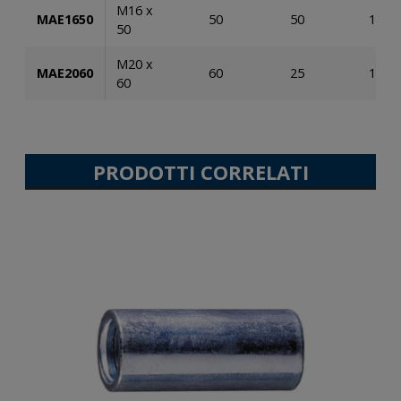
M16 x
MAE1650
50
50
100
50
M20 x
MAE2060
60
25
100
60
PRODOTTI CORRELATI