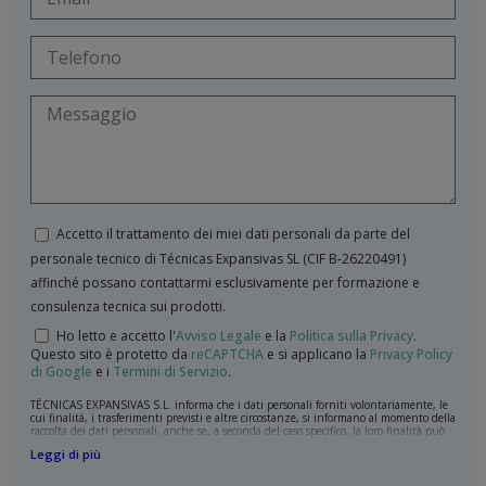
Accetto il trattamento dei miei dati personali da parte del
personale tecnico di Técnicas Expansivas SL (CIF B-­26220491)
affinché possano contattarmi esclusivamente per formazione e
consulenza tecnica sui prodotti.
Ho letto e accetto l'
Avviso Legale
e la
Politica sulla Privacy
.
Questo sito è protetto da
reCAPTCHA
e si applicano la
Privacy Policy
di Google
e i
Termini di Servizio
.
TÉCNICAS EXPANSIVAS S.L. informa che i dati personali forniti volontariamente, le
cui finalità, i trasferimenti previsti e altre circostanze, si informano al momento della
raccolta dei dati personali, anche se, a seconda del caso specifico, la loro finalità può
essere una delle seguenti: la risposta a richieste, reclami o dubbi da lei sollevati, il
Leggi di più
mantenimento della relazione stabilita, la gestione integrale e commerciale dei
clienti, la contabilità e la fatturazione o l'invio di comunicazioni, anche per via
elettronica, di notizie e attività relative a TÉCNICAS EXPANSIVAS S.L.