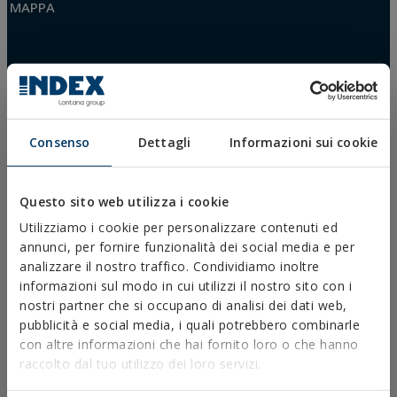
MAPPA
Consenso
Dettagli
Informazioni sui cookie
Questo sito web utilizza i cookie
Utilizziamo i cookie per personalizzare contenuti ed
annunci, per fornire funzionalità dei social media e per
analizzare il nostro traffico. Condividiamo inoltre
DOWNLOAD
informazioni sul modo in cui utilizzi il nostro sito con i
CATALOGHI
nostri partner che si occupano di analisi dei dati web,
SCHEDE TECNICHE
pubblicità e social media, i quali potrebbero combinarle
SCHEDE DI SICUREZZA
con altre informazioni che hai fornito loro o che hanno
OMOLOGAZIONI
raccolto dal tuo utilizzo dei loro servizi.
DOP
SOFTWARE