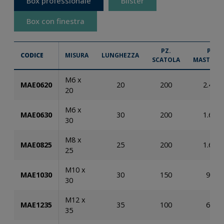
Box professionale
Blister
Box con finestra
PZ.
PZ.
CODICE
MISURA
LUNGHEZZA
SCATOLA
MASTERB
M6 x
MAE0620
20
200
2.400
20
M6 x
MAE0630
30
200
1.600
30
M8 x
MAE0825
25
200
1.600
25
M10 x
MAE1030
30
150
900
30
M12 x
MAE1235
35
100
600
35