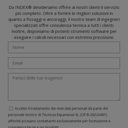
opposizione, cancellazione, limitazione del trattamento o richiesta di portabilità in
conformità con le disposizioni del regolamento generale sulla protezione dei dati
Da INDEX® desideriamo offrire ai nostri clienti il servizio
(GDPR) del 27 aprile 2016 inviando una lettera al responsabile del trattamento:
più completo. Oltre a fornire le migliori soluzioni in
Valentín Gómez, Direttore, insieme a una fotocopia della sua carta d'identità, a
TÉCNICAS EXPANSIVAS SL | P.I. La Portalada II | c/ Segador 13, 26006 | Logroño (La
quanto a fissaggi e ancoraggi, il nostro team di ingegneri
Rioja) o inviando un’email al seguente indirizzo info@indexfix.com.
specializzati offre consulenza tecnica a tutti i clienti.
Inoltre, disponiamo di potenti strumenti software per
eseguire i calcoli necessari con estrema precisione.
Accetto il trattamento dei miei dati personali da parte del
personale tecnico di Técnicas Expansivas SL (CIF B-­26220491)
affinché possano contattarmi esclusivamente per formazione e
consulenza tecnica sui prodotti.