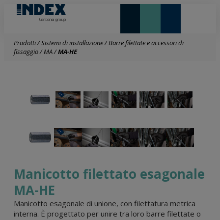
NOVITÀ E IN EVIDENZA
LONTANA GROUP
Prodotti
/
Sistemi di installazione
/
Barre filettate e accessori di
fissaggio
/
MA
/
MA-HE
Manicotto filettato esagonale
MA-HE
Manicotto esagonale di unione, con filettatura metrica
interna. È progettato per unire tra loro barre filettate o