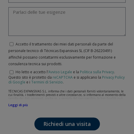
Accetto il trattamento dei miei dati personali da parte del
personale tecnico di Técnicas Expansivas SL (CIF B-­26220491)
affinché possano contattarmi esclusivamente per formazione e
consulenza tecnica sui prodotti.
Ho letto e accetto l'
Avviso Legale
e la
Politica sulla Privacy
.
Questo sito è protetto da
reCAPTCHA
e si applicano la
Privacy Policy
di Google
e i
Termini di Servizio
.
TÉCNICAS EXPANSIVAS S.L. informa che i dati personali forniti volontariamente, le
cui finalità, i trasferimenti previsti e altre circostanze, si informano al momento della
raccolta dei dati personali, anche se, a seconda del caso specifico, la loro finalità può
essere una delle seguenti: la risposta a richieste, reclami o dubbi da lei sollevati, il
Leggi di più
mantenimento della relazione stabilita, la gestione integrale e commerciale dei
clienti, la contabilità e la fatturazione o l'invio di comunicazioni, anche per via
elettronica, di notizie e attività relative a TÉCNICAS EXPANSIVAS S.L.
I dati contenuti nei nostri archivi sono assolutamente confidenziali e saranno
Richiedi una visita
trattati con la massima riservatezza e nel rispetto di tutti i requisiti del
Regolamento Generale sulla Protezione dei Dati (GDPR) del 27 aprile 2016. I dati
rimarranno registrati nei nostri archivi per il tempo necessario allo scopo per il quale