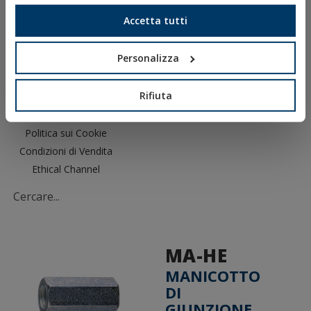
DOCUMENTI CAD
Accetta tutti
RISORSE CYPE
Personalizza
Rifiuta
Avviso Legale
Politica sulla Privacy
Politica sui Cookie
Condizioni di Vendita
Ethical Channel
MA-HE
MANICOTTO
DI
GIUNZIONE