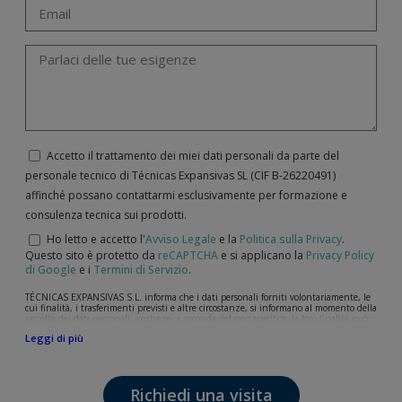
Accetto il trattamento dei miei dati personali da parte del
personale tecnico di Técnicas Expansivas SL (CIF B-­26220491)
affinché possano contattarmi esclusivamente per formazione e
consulenza tecnica sui prodotti.
Ho letto e accetto l'
Avviso Legale
e la
Politica sulla Privacy
.
Questo sito è protetto da
reCAPTCHA
e si applicano la
Privacy Policy
di Google
e i
Termini di Servizio
.
TÉCNICAS EXPANSIVAS S.L. informa che i dati personali forniti volontariamente, le
cui finalità, i trasferimenti previsti e altre circostanze, si informano al momento della
raccolta dei dati personali, anche se, a seconda del caso specifico, la loro finalità può
essere una delle seguenti: la risposta a richieste, reclami o dubbi da lei sollevati, il
Leggi di più
mantenimento della relazione stabilita, la gestione integrale e commerciale dei
clienti, la contabilità e la fatturazione o l'invio di comunicazioni, anche per via
elettronica, di notizie e attività relative a TÉCNICAS EXPANSIVAS S.L.
I dati contenuti nei nostri archivi sono assolutamente confidenziali e saranno
Richiedi una visita
trattati con la massima riservatezza e nel rispetto di tutti i requisiti del