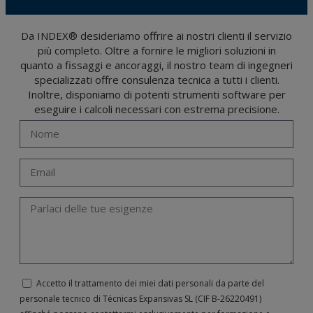
Gli utenti possono in qualsiasi momento esercitare i loro diritti di accesso, rettifica,
opposizione, cancellazione, limitazione del trattamento o richiesta di portabilità in
conformità con le disposizioni del regolamento generale sulla protezione dei dati
Da INDEX® desideriamo offrire ai nostri clienti il servizio
(GDPR) del 27 aprile 2016 inviando una lettera al responsabile del trattamento:
più completo. Oltre a fornire le migliori soluzioni in
Valentín Gómez, Direttore, insieme a una fotocopia della sua carta d'identità, a
TÉCNICAS EXPANSIVAS SL | P.I. La Portalada II | c/ Segador 13, 26006 | Logroño (La
quanto a fissaggi e ancoraggi, il nostro team di ingegneri
Rioja) o inviando un’email al seguente indirizzo info@indexfix.com.
specializzati offre consulenza tecnica a tutti i clienti.
Inoltre, disponiamo di potenti strumenti software per
eseguire i calcoli necessari con estrema precisione.
Accetto il trattamento dei miei dati personali da parte del
personale tecnico di Técnicas Expansivas SL (CIF B-­26220491)