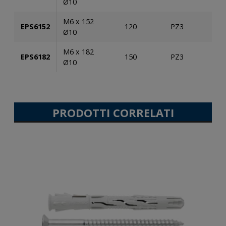
Ø10
M6 x 152
EPS6152
120
PZ3
10
Ø10
M6 x 182
EPS6182
150
PZ3
10
Ø10
PRODOTTI CORRELATI