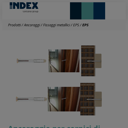
NOVITÀ E IN EVIDENZA
LONTANA GROUP
Prodotti
/
Ancoraggi
/
Fissaggi metallici
/
EPS
/
EPS