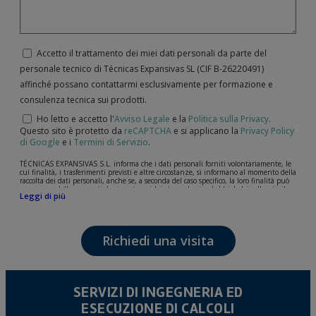
Accetto il trattamento dei miei dati personali da parte del
personale tecnico di Técnicas Expansivas SL (CIF B-­26220491)
affinché possano contattarmi esclusivamente per formazione e
consulenza tecnica sui prodotti.
Ho letto e accetto l'
Avviso Legale
e la
Politica sulla Privacy
.
Questo sito è protetto da
reCAPTCHA
e si applicano la
Privacy Policy
di Google
e i
Termini di Servizio
.
TÉCNICAS EXPANSIVAS S.L. informa che i dati personali forniti volontariamente, le
cui finalità, i trasferimenti previsti e altre circostanze, si informano al momento della
raccolta dei dati personali, anche se, a seconda del caso specifico, la loro finalità può
essere una delle seguenti: la risposta a richieste, reclami o dubbi da lei sollevati, il
Leggi di più
mantenimento della relazione stabilita, la gestione integrale e commerciale dei
clienti, la contabilità e la fatturazione o l'invio di comunicazioni, anche per via
elettronica, di notizie e attività relative a TÉCNICAS EXPANSIVAS S.L.
I dati contenuti nei nostri archivi sono assolutamente confidenziali e saranno
Richiedi una visita
trattati con la massima riservatezza e nel rispetto di tutti i requisiti del
Regolamento Generale sulla Protezione dei Dati (GDPR) del 27 aprile 2016. I dati
rimarranno registrati nei nostri archivi per il tempo necessario allo scopo per il quale
sono stati raccolti. Il periodo durante il quale saranno conservati i dati personali sarà
quello stabilito dalla legislazione vigente e sempre per la durate per cui si presta il
servizio per il quale sono stati comunicati.
SERVIZI DI INGEGNERIA ED
Si raccomanda di non inviare dati personali di alto livello secondo la legislazione
ESECUZIONE DI CALCOLI
sulla protezione dei dati, come quelli relativi alla salute, poiché non vengono
criptati né codificati. Quindi, la responsabilità è di chi li invia.