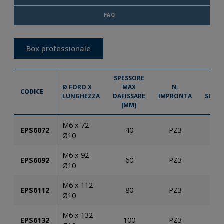
FAQ
Box professionale
SPESSORE
Ø FORO X
MAX
N.
PZ.
CODICE
LUNGHEZZA
DAFISSARE
IMPRONTA
SCAT
[MM]
M6 x 72
EPS6072
40
PZ3
10
Ø10
M6 x 92
EPS6092
60
PZ3
10
Ø10
M6 x 112
EPS6112
80
PZ3
10
Ø10
M6 x 132
EPS6132
100
PZ3
10