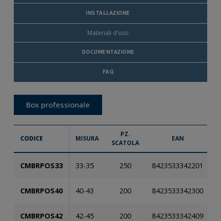
INSTALLAZIONE
Materiali d'uso
DOCUMENTAZIONE
FAQ
Box professionale
PZ.
CODICE
MISURA
EAN
SCATOLA
T
CMBRPOS33
33-35
250
8423533342201
CMBRPOS40
40-43
200
8423533342300
CMBRPOS42
42-45
200
8423533342409