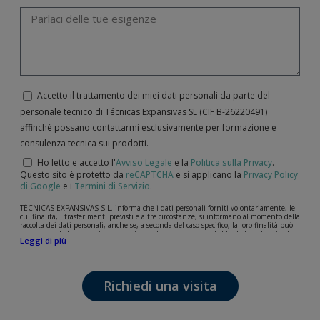
Accetto il trattamento dei miei dati personali da parte del
personale tecnico di Técnicas Expansivas SL (CIF B-­26220491)
affinché possano contattarmi esclusivamente per formazione e
consulenza tecnica sui prodotti.
Ho letto e accetto l'
Avviso Legale
e la
Politica sulla Privacy
.
Questo sito è protetto da
reCAPTCHA
e si applicano la
Privacy Policy
di Google
e i
Termini di Servizio
.
TÉCNICAS EXPANSIVAS S.L. informa che i dati personali forniti volontariamente, le
cui finalità, i trasferimenti previsti e altre circostanze, si informano al momento della
raccolta dei dati personali, anche se, a seconda del caso specifico, la loro finalità può
essere una delle seguenti: la risposta a richieste, reclami o dubbi da lei sollevati, il
Leggi di più
mantenimento della relazione stabilita, la gestione integrale e commerciale dei
clienti, la contabilità e la fatturazione o l'invio di comunicazioni, anche per via
elettronica, di notizie e attività relative a TÉCNICAS EXPANSIVAS S.L.
I dati contenuti nei nostri archivi sono assolutamente confidenziali e saranno
Richiedi una visita
trattati con la massima riservatezza e nel rispetto di tutti i requisiti del
Regolamento Generale sulla Protezione dei Dati (GDPR) del 27 aprile 2016. I dati
rimarranno registrati nei nostri archivi per il tempo necessario allo scopo per il quale
sono stati raccolti. Il periodo durante il quale saranno conservati i dati personali sarà
quello stabilito dalla legislazione vigente e sempre per la durate per cui si presta il