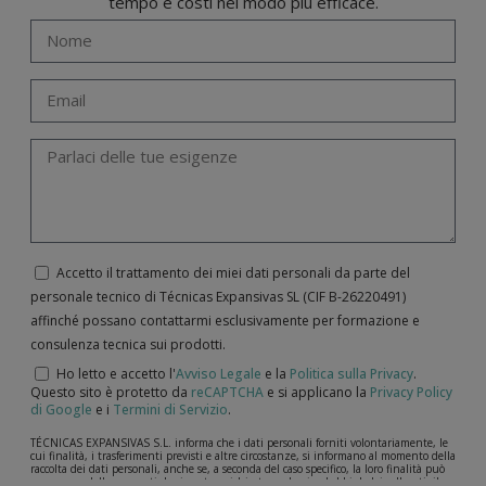
tempo e costi nel modo più efficace.
Accetto il trattamento dei miei dati personali da parte del
personale tecnico di Técnicas Expansivas SL (CIF B-­26220491)
affinché possano contattarmi esclusivamente per formazione e
consulenza tecnica sui prodotti.
Ho letto e accetto l'
Avviso Legale
e la
Politica sulla Privacy
.
Questo sito è protetto da
reCAPTCHA
e si applicano la
Privacy Policy
di Google
e i
Termini di Servizio
.
TÉCNICAS EXPANSIVAS S.L. informa che i dati personali forniti volontariamente, le
cui finalità, i trasferimenti previsti e altre circostanze, si informano al momento della
raccolta dei dati personali, anche se, a seconda del caso specifico, la loro finalità può
essere una delle seguenti: la risposta a richieste, reclami o dubbi da lei sollevati, il