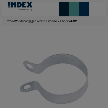
NOVITÀ E IN EVIDENZA
LONTANA GROUP
Prodotti
/
Ancoraggi
/
Recinti e gabbie
/
CM
/
CM-BP