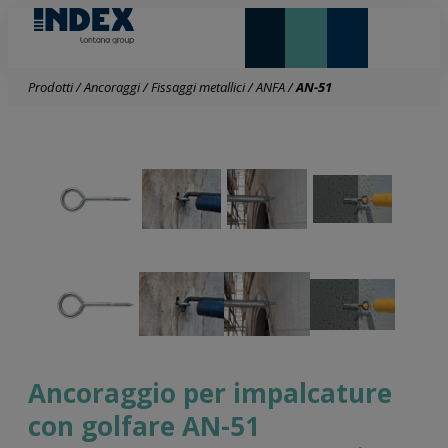
NOVITÀ E IN EVIDENZA
LONTANA GROUP
Prodotti
/
Ancoraggi
/
Fissaggi metallici
/
ANFA
/
AN-51
Ancoraggio per impalcature
con golfare AN-51