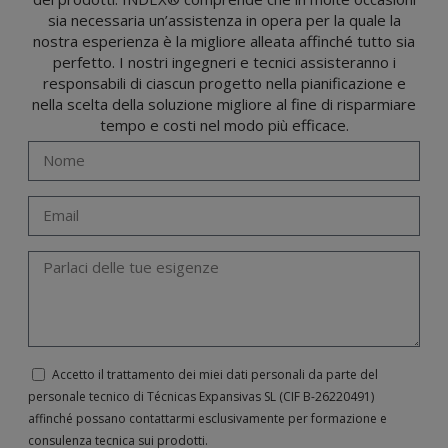
(GDPR) del 27 aprile 2016 inviando una lettera al responsabile del trattamento:
sia necessaria un’assistenza in opera per la quale la
Valentín Gómez, Direttore, insieme a una fotocopia della sua carta d'identità, a
TÉCNICAS EXPANSIVAS SL | P.I. La Portalada II | c/ Segador 13, 26006 | Logroño (La
nostra esperienza è la migliore alleata affinché tutto sia
Rioja) o inviando un’email al seguente indirizzo info@indexfix.com.
perfetto. I nostri ingegneri e tecnici assisteranno i
responsabili di ciascun progetto nella pianificazione e
nella scelta della soluzione migliore al fine di risparmiare
tempo e costi nel modo più efficace.
Accetto il trattamento dei miei dati personali da parte del
personale tecnico di Técnicas Expansivas SL (CIF B-­26220491)
affinché possano contattarmi esclusivamente per formazione e
consulenza tecnica sui prodotti.