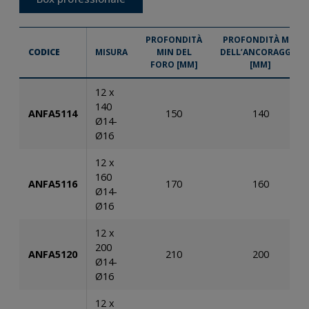
PROFONDITÀ
PROFONDITÀ MIN
CODICE
MISURA
MIN DEL
DELL’ANCORAGGIO
FORO [MM]
[MM]
12 x
140
ANFA5114
150
140
Ø14-
Ø16
12 x
160
ANFA5116
170
160
Ø14-
Ø16
12 x
200
ANFA5120
210
200
Ø14-
Ø16
12 x