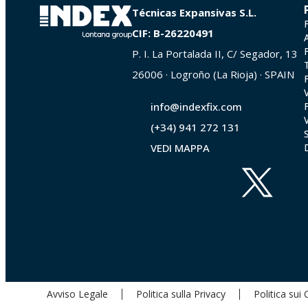
Técnicas Expansivas S.L.
CIF: B-26220491
P. I. La Portalada II, C/ Segador, 13
26006 · Logroño (La Rioja) · SPAIN
info@indexfix.com
(+34) 941 272 131
VEDI MAPPA
Avviso Legale
Politica sulla Privacy
Politica sui