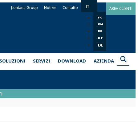
IT
Lontana Group
Notizie
Contatto
AREA CLIENTI
ES
EN
FR
PT
DE
SOLUZIONI
SERVIZI
DOWNLOAD
AZIENDA
I