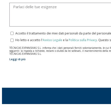
Accetto il trattamento dei miei dati personali da parte del personal
Ho letto e accetto l'
Avviso Legale
e la
Politica sulla Privacy
.
Questo s
TÉCNICAS EXPANSIVAS S.L. informa che i dati personali forniti volontariamente, le cui final
seguenti: la risposta a richieste, reclami o dubbi da lei sollevati, il mantenimento della re
TÉCNICAS EXPANSIVAS S.L.
Leggi di più
I dati contenuti nei nostri archivi sono assolutamente confidenziali e saranno trattati co
per il tempo necessario allo scopo per il quale sono stati raccolti. Il periodo durante il qu
Si raccomanda di non inviare dati personali di alto livello secondo la legislazione sulla pro
Gli utenti possono in qualsiasi momento esercitare i loro diritti di accesso, rettifica, op
2016 inviando una lettera al responsabile del trattamento: Valentín Gómez, Direttore, i
info@indexfix.com.