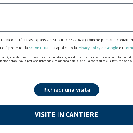
e tecnico di Técnicas Expansivas SL (CIF B-­26220491) affinché possano contatt
ito è protetto da
reCAPTCHA
e si applicano la
Privacy Policy di Google
e i
Termi
ità, i trasferimenti previsti e altre circostanze, si informano al momento della raccolta dei dati pe
lazione stabilita, la gestione integrale e commerciale dei clienti, la contabilità e la fatturazione o 
n la massima riservatezza e nel rispetto di tutti i requisiti del Regolamento Generale sulla Protez
ale saranno conservati i dati personali sarà quello stabilito dalla legislazione vigente e sempre per l
tezione dei dati, come quelli relativi alla salute, poiché non vengono criptati né codificati. Quindi
Richiedi una visita
posizione, cancellazione, limitazione del trattamento o richiesta di portabilità in conformità con l
nsieme a una fotocopia della sua carta d'identità, a TÉCNICAS EXPANSIVAS SL | P.I. La Portalada I
VISITE IN CANTIERE