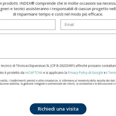
 dei prodotti. INDEX® comprende che in molte occasioni sia necess
egneri e tecnici assisteranno i responsabili di ciascun progetto nell
di risparmiare tempo e costi nel modo più efficace.
e tecnico di Técnicas Expansivas SL (CIF B-­26220491) affinché possano contatt
ito è protetto da
reCAPTCHA
e si applicano la
Privacy Policy di Google
e i
Termi
ità, i trasferimenti previsti e altre circostanze, si informano al momento della raccolta dei dati pe
lazione stabilita, la gestione integrale e commerciale dei clienti, la contabilità e la fatturazione o 
n la massima riservatezza e nel rispetto di tutti i requisiti del Regolamento Generale sulla Protez
ale saranno conservati i dati personali sarà quello stabilito dalla legislazione vigente e sempre per l
tezione dei dati, come quelli relativi alla salute, poiché non vengono criptati né codificati. Quindi
Richiedi una visita
posizione, cancellazione, limitazione del trattamento o richiesta di portabilità in conformità con l
nsieme a una fotocopia della sua carta d'identità, a TÉCNICAS EXPANSIVAS SL | P.I. La Portalada I