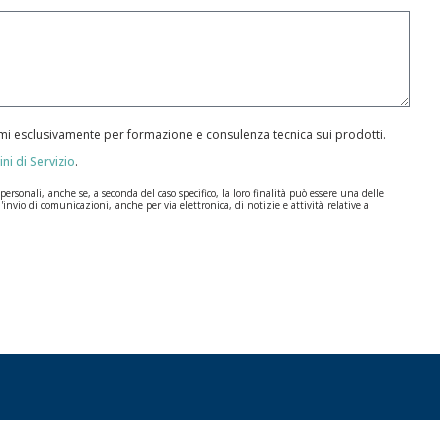
armi esclusivamente per formazione e consulenza tecnica sui prodotti.
ni di Servizio
.
rsonali, anche se, a seconda del caso specifico, la loro finalità può essere una delle
l'invio di comunicazioni, anche per via elettronica, di notizie e attività relative a
ione dei Dati (GDPR) del 27 aprile 2016. I dati rimarranno registrati nei nostri archivi
a durate per cui si presta il servizio per il quale sono stati comunicati.
, la responsabilità è di chi li invia.
e disposizioni del regolamento generale sulla protezione dei dati (GDPR) del 27 aprile
I | c/ Segador 13, 26006 | Logroño (La Rioja) o inviando un’email al seguente indirizzo