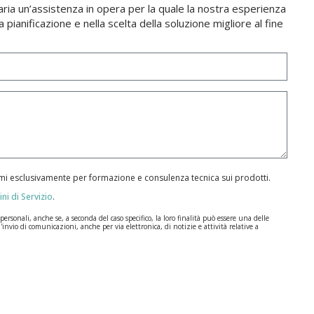
aria un’assistenza in opera per la quale la nostra esperienza
a pianificazione e nella scelta della soluzione migliore al fine
armi esclusivamente per formazione e consulenza tecnica sui prodotti.
ni di Servizio
.
rsonali, anche se, a seconda del caso specifico, la loro finalità può essere una delle
l'invio di comunicazioni, anche per via elettronica, di notizie e attività relative a
ione dei Dati (GDPR) del 27 aprile 2016. I dati rimarranno registrati nei nostri archivi
a durate per cui si presta il servizio per il quale sono stati comunicati.
, la responsabilità è di chi li invia.
e disposizioni del regolamento generale sulla protezione dei dati (GDPR) del 27 aprile
I | c/ Segador 13, 26006 | Logroño (La Rioja) o inviando un’email al seguente indirizzo