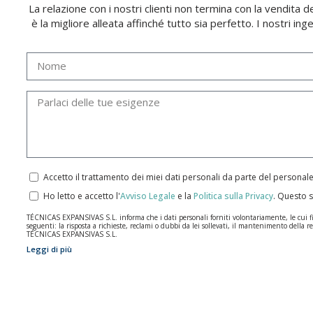
La relazione con i nostri clienti non termina con la vendita
è la migliore alleata affinché tutto sia perfetto. I nostri ing
Accetto il trattamento dei miei dati personali da parte del personal
Ho letto e accetto l'
Avviso Legale
e la
Politica sulla Privacy
.
Questo s
TÉCNICAS EXPANSIVAS S.L. informa che i dati personali forniti volontariamente, le cui final
seguenti: la risposta a richieste, reclami o dubbi da lei sollevati, il mantenimento della re
TÉCNICAS EXPANSIVAS S.L.
Leggi di più
I dati contenuti nei nostri archivi sono assolutamente confidenziali e saranno trattati co
per il tempo necessario allo scopo per il quale sono stati raccolti. Il periodo durante il qu
Si raccomanda di non inviare dati personali di alto livello secondo la legislazione sulla pro
Gli utenti possono in qualsiasi momento esercitare i loro diritti di accesso, rettifica, op
2016 inviando una lettera al responsabile del trattamento: Valentín Gómez, Direttore, i
info@indexfix.com.