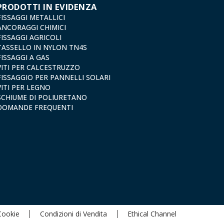
PRODOTTI IN EVIDENZA
FISSAGGI METALLICI
ANCORAGGI CHIMICI
FISSAGGI AGRICOLI
TASSELLO IN NYLON TN4S
FISSAGGI A GAS
VITI PER CALCESTRUZZO
FISSAGGIO PER PANNELLI SOLARI
VITI PER LEGNO
SCHIUME DI POLIURETANO
DOMANDE FREQUENTI
 Cookie
Condizioni di Vendita
Ethical Channel