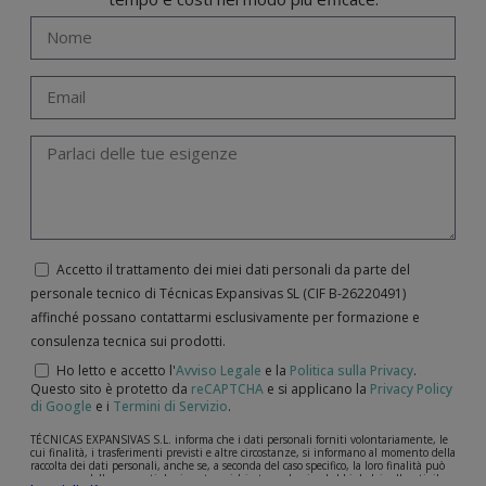
Accetto il trattamento dei miei dati personali da parte del
personale tecnico di Técnicas Expansivas SL (CIF B-­26220491)
affinché possano contattarmi esclusivamente per formazione e
consulenza tecnica sui prodotti.
Ho letto e accetto l'
Avviso Legale
e la
Politica sulla Privacy
.
Questo sito è protetto da
reCAPTCHA
e si applicano la
Privacy Policy
di Google
e i
Termini di Servizio
.
TÉCNICAS EXPANSIVAS S.L. informa che i dati personali forniti volontariamente, le
cui finalità, i trasferimenti previsti e altre circostanze, si informano al momento della
raccolta dei dati personali, anche se, a seconda del caso specifico, la loro finalità può
essere una delle seguenti: la risposta a richieste, reclami o dubbi da lei sollevati, il