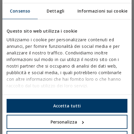
FISSAGGI E ACCESSORI PER CARTONGESSO
Consenso
Dettagli
Informazioni sui cookie
FISSAGGIO DIRETTO
VITI PER TETTI E FACCIATE
Questo sito web utilizza i cookie
VITI AUTOPERFORANTI, AUTOFILETTATI E PER PVC
Utilizziamo i cookie per personalizzare contenuti ed
annunci, per fornire funzionalità dei social media e per
VITI PER LEGNO
analizzare il nostro traffico. Condividiamo inoltre
CHIODI E GANCI
informazioni sul modo in cui utilizzi il nostro sito con i
nostri partner che si occupano di analisi dei dati web,
CONNETTORI PER LEGNO
pubblicità e social media, i quali potrebbero combinarle
BULLONERIA NORMALIZZATA
con altre informazioni che hai fornito loro o che hanno
raccolto dal tuo utilizzo dei loro servizi.
PUNTE, INSERTI E ACCESSORI
COLLARI METALLICI PESANTI
Accetta tutti
COLLARI METALLICI LEGGERI
SISTEMI DI PROTEZIONE ANTINCENDIO
Personalizza
SUPPORTI PER GRONDAIE