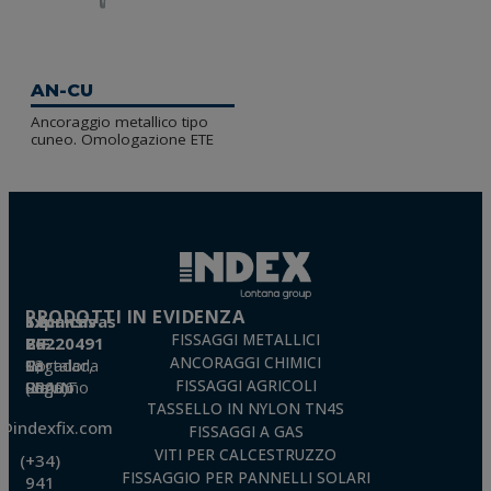
AN-CU
Ancoraggio metallico tipo
cuneo. Omologazione ETE
PRODOTTI IN EVIDENZA
Técnicas Expansivas S.L.
FISSAGGI METALLICI
CIF: B-26220491
ANCORAGGI CHIMICI
P. I. La Portalada II, C/ Segador, 13
26006 · Logroño (La Rioja) · SPAIN
FISSAGGI AGRICOLI
TASSELLO IN NYLON TN4S
o@indexfix.com
FISSAGGI A GAS
VITI PER CALCESTRUZZO
(+34)
FISSAGGIO PER PANNELLI SOLARI
941