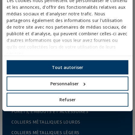
Les cookies nous permettent de personnaliser le contenu
et les annonces, d'offrir des fonctionnalités relatives aux
CLÔTURES ET CAGES
médias sociaux et d'analyser notre trafic. Nous
partageons également des informations sur l'utilisation
FIXATIONS ET ACCESSOIRES POUR PLAQUES DE
PLÂTRE
de notre site avec nos partenaires de médias sociaux, de
publicité et d'analyse, qui peuvent combiner celles-ci avec
FIXATION DIRECTE
d'autres informations que vous leur avez fournies ou
qu'ils ont collectées lors de votre utilisation de leurs
VIS POUR TOITURES ET FAÇADES
services.
VIS AUTO-PERCEUSES, FILETÉES À TÔLE ET PVC
Tout autoriser
VIS POUR BOIS
POINTES, PITONS ET CROCHETS
Personnaliser
CONNECTEURS POUR BOIS
Refuser
BOULONNERIE NORMALISÉE
FORETS, EMBOUTS ET ACCESSOIRES
COLLIERS MÉTALLIQUES LOURDS
COLLIERS MÉTALLIQUES LÉGERS