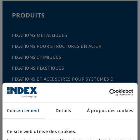
PRODUITS
FIXATIONS MÉTALLIQUES
FIXATIONS POUR STRUCTURES EN ACIER
FIXATIONS CHIMIQUES
FIXATIONS PLASTIQUES
FIXATIONS ET ACCESOIRES POUR SYSTÈMES D
´ISOLATION THERMIQUE (ITE)
FIXATIONS POUR MATÉRIAUX CREUX
RIVETS
Consentement
Détails
À propos des cookies
ACCESSOIRES POUR CÂBLES ET CHAÎNES
ACCESSOIRES TREILLIS
Ce site web utilise des cookies.
CULTURE PROTÉGEES