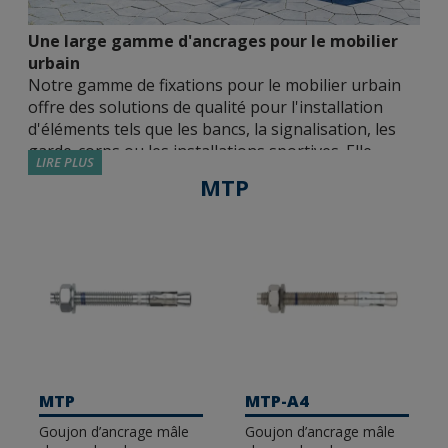
Une large gamme d'ancrages pour le mobilier
urbain
Notre gamme de fixations pour le mobilier urbain
offre des solutions de qualité pour l'installation
d'éléments tels que les bancs, la signalisation, les
garde-corps ou les installations sportives. Elle
LIRE PLUS
comprend des ancrages métalliques, chimiques et
MTP
plastiques avec différentes homologations,
matériaux et tailles afin que l'installateur puisse
choisir la solution la plus adaptée à chaque
application.
Ancrages métalliques approuvés
. Nous
disposons de différentes fixations métalliques
approuvées par des institutions indépendantes,
capables de garantir des joints sûrs et résistants
MTP
MTP-A4
dans tous les types d'environnements. Nous
Goujon d’ancrage mâle
Goujon d’ancrage mâle
disposons d'options homologuées ETE Opt 7 et