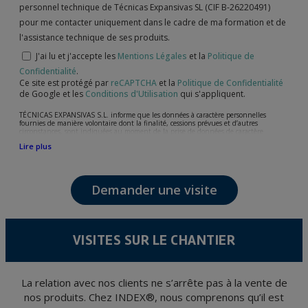
personnel technique de Técnicas Expansivas SL (CIF B-26220491)
pour me contacter uniquement dans le cadre de ma formation et de
l'assistance technique de ses produits.
J'ai lu et j'accepte les
Mentions Légales
et la
Politique de
Confidentialité
.
Ce site est protégé par
reCAPTCHA
et la
Politique de Confidentialité
de Google et les
Conditions d'Utilisation
qui s'appliquent.
TÉCNICAS EXPANSIVAS S.L. informe que les données à caractère personnelles
fournies de manière volontaire dont la finalité, cessions prévues et d’autres
circonstances, sont indiquées au moment de la prise de données de caractère
personne, bien que, suivant le cas, leur finalité peut être l’une des suivantes,
Lire plus
l’attention de votre demande, litige ou requise, maintien de la relation établie, la
gestion intégrale et commerciale des clients, comptabilité et facturation ou envoi de
communication, y compris par courrier électronique, des nouvelles et activités en
relation avec TÉCNICAS EXPANSIVAS S.L.
Demander une visite
Les données de nos fichiers sont absolument confidentielles et seront traitées avec la
plus grande confidentialité et répondent à toutes les exigences prévues par la loi
15/1999 du 13 décembre sur la protection des données personnelles.
Il est recommandé de ne pas envoyer de données strictement personnelles,
conformément à la législation de Protection des données, telles que celles relatives à
VISITES SUR LE CHANTIER
la santé, ces donnée n'étant pas cryptées.
L’usager peut à tout moment exercer son droit d'accès, de rectification, d'annulation
et d'opposition en vertu des dispositions au Règlement Général sur la Protection des
Données 2016 (RGPD) en envoyant une lettre accompagnée d'une photocopie de
votre pièce d’identité, à P.I. La Portalada II | c/ Segador 13, 26006 | Logroño (La
La relation avec nos clients ne s’arrête pas à la vente de
Rioja).
nos produits. Chez INDEX®, nous comprenons qu’il est