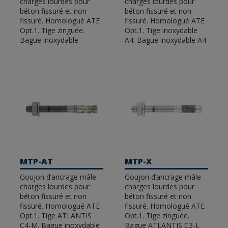
charges lourdes pour
charges lourdes pour
ETE Opt 1 pour l'utilisation dans le béton fissuré
béton fissuré et non
béton fissuré et non
et non fissuré, la résistance sismique C1&C2 ou la
fissuré. Homologué ATE
fissuré. Homologué ATE
résistance au feu, entre autres. Notre catalogue
Opt.1. Tige zinguée.
Opt.1. Tige inoxydable
comprend des chevilles à expansion mâle (MT),
Bague inoxydable
A4. Bague inoxydable A4
des vis de fixation directe au béton (TH-TF), des
chevilles anti-rotation (CH), des chevilles à filetage
femelle (HE) ou des chevilles antivol (CH-INB).
Ancrages chimiques
. Notre gamme de chevilles
chimiques comprend des solutions avec
différentes homologations (ETE Opt 7 et ETE Opt
1, sismique C1&C2 ou résistance au feu, entre
autres) qui garantissent la performance des joints
dans différents matériaux et conditions.
Fixations en plastiqu
e. Chevilles en nylon à
MTP-AT
MTP-X
haute performance (T-NUX) ou chevilles en nylon
Goujon d’ancrage mâle
Goujon d’ancrage mâle
nouables (TN4S) pour l'installation de garde-
charges lourdes pour
charges lourdes pour
corps, de rampes ou d'enseignes dans des
béton fissuré et non
béton fissuré et non
matériaux pleins ou creux
fissuré. Homologué ATE
fissuré. Homologué ATE
Opt.1. Tige ATLANTIS
Opt.1. Tige zinguée.
C4-M. Bague inoxydable
Bague ATLANTIS C3-L