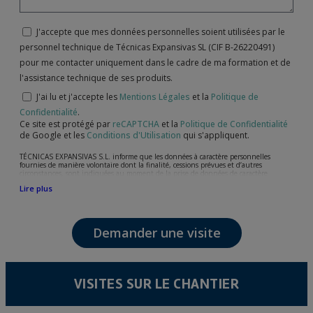
J'accepte que mes données personnelles soient utilisées par le
personnel technique de Técnicas Expansivas SL (CIF B-26220491)
pour me contacter uniquement dans le cadre de ma formation et de
l'assistance technique de ses produits.
J'ai lu et j'accepte les
Mentions Légales
et la
Politique de
Confidentialité
.
Ce site est protégé par
reCAPTCHA
et la
Politique de Confidentialité
de Google et les
Conditions d'Utilisation
qui s'appliquent.
TÉCNICAS EXPANSIVAS S.L. informe que les données à caractère personnelles
fournies de manière volontaire dont la finalité, cessions prévues et d’autres
circonstances, sont indiquées au moment de la prise de données de caractère
personne, bien que, suivant le cas, leur finalité peut être l’une des suivantes,
Lire plus
l’attention de votre demande, litige ou requise, maintien de la relation établie, la
gestion intégrale et commerciale des clients, comptabilité et facturation ou envoi de
communication, y compris par courrier électronique, des nouvelles et activités en
relation avec TÉCNICAS EXPANSIVAS S.L.
Demander une visite
Les données de nos fichiers sont absolument confidentielles et seront traitées avec la
plus grande confidentialité et répondent à toutes les exigences prévues par la loi
15/1999 du 13 décembre sur la protection des données personnelles.
Il est recommandé de ne pas envoyer de données strictement personnelles,
conformément à la législation de Protection des données, telles que celles relatives à
VISITES SUR LE CHANTIER
la santé, ces donnée n'étant pas cryptées.
L’usager peut à tout moment exercer son droit d'accès, de rectification, d'annulation
et d'opposition en vertu des dispositions au Règlement Général sur la Protection des