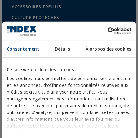
ACCESSOIRES TREILLIS
CULTURE PROTÉGEES
CLÔTURES ET CAGES
FIXATIONS ET ACCESSOIRES POUR PLAQUES DE
PLÂTRE
Consentement
Détails
À propos des cookies
FIXATION DIRECTE
VIS POUR TOITURES ET FAÇADES
Ce site web utilise des cookies.
VIS AUTO-PERCEUSES, FILETÉES À TÔLE ET PVC
Les cookies nous permettent de personnaliser le contenu
et les annonces, d'offrir des fonctionnalités relatives aux
VIS POUR BOIS
médias sociaux et d'analyser notre trafic. Nous
partageons également des informations sur l'utilisation
POINTES, PITONS ET CROCHETS
de notre site avec nos partenaires de médias sociaux, de
CONNECTEURS POUR BOIS
publicité et d'analyse, qui peuvent combiner celles-ci avec
d'autres informations que vous leur avez fournies ou
BOULONNERIE NORMALISÉE
qu'ils ont collectées lors de votre utilisation de leurs
FORETS, EMBOUTS ET ACCESSOIRES
services.