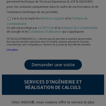
personnel technique de Técnicas Expansivas SL (CIF B-26220491)
pour me contacter uniquement dans le cadre de ma formation et de
l'assistance technique de ses produits.
J'ai lu et j'accepte les
Mentions Légales
et la
Politique de
Confidentialité
.
Ce site est protégé par
reCAPTCHA
et la
Politique de Confidentialité
de Google et les
Conditions d'Utilisation
qui s'appliquent.
TÉCNICAS EXPANSIVAS S.L. informe que les données à caractère personnelles
fournies de manière volontaire dont la finalité, cessions prévues et d’autres
circonstances, sont indiquées au moment de la prise de données de caractère
personne, bien que, suivant le cas, leur finalité peut être l’une des suivantes,
Lire plus
l’attention de votre demande, litige ou requise, maintien de la relation établie, la
gestion intégrale et commerciale des clients, comptabilité et facturation ou envoi de
communication, y compris par courrier électronique, des nouvelles et activités en
relation avec TÉCNICAS EXPANSIVAS S.L.
Demander une visite
Les données de nos fichiers sont absolument confidentielles et seront traitées avec la
plus grande confidentialité et répondent à toutes les exigences prévues par la loi
15/1999 du 13 décembre sur la protection des données personnelles.
Il est recommandé de ne pas envoyer de données strictement personnelles,
conformément à la législation de Protection des données, telles que celles relatives à
SERVICES D’INGÉNIERIE ET
la santé, ces donnée n'étant pas cryptées.
RÉALISATION DE CALCULS
L’usager peut à tout moment exercer son droit d'accès, de rectification, d'annulation
et d'opposition en vertu des dispositions au Règlement Général sur la Protection des
Données 2016 (RGPD) en envoyant une lettre accompagnée d'une photocopie de
votre pièce d’identité, à P.I. La Portalada II | c/ Segador 13, 26006 | Logroño (La
Rioja).
Chez INDEX®, nous voulons offrir le service le plus