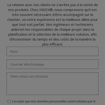
Données 2016 (RGPD) en envoyant une lettre accompagnée d'une photocopie de
votre pièce d’identité, à P.I. La Portalada II | c/ Segador 13, 26006 | Logroño (La
La relation avec nos clients ne s’arrête pas à la vente de
Rioja).
nos produits. Chez INDEX®, nous comprenons qu’il est
très souvent nécessaire d’être accompagné sur le
chantier, où notre expérience est la meilleure alliée pour
que tout soit parfait. Nos ingénieurs et techniciens
aideront les responsables de chaque projet dans la
planification et la sélection de la meilleure solution, afin
d’économiser du temps et des coûts de la manière la
plus efficace.
J'accepte que mes données personnelles soient utilisées par le