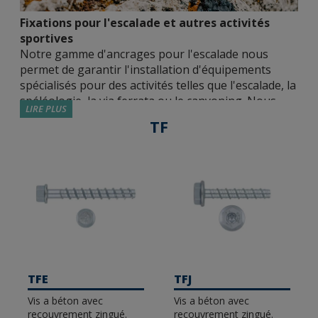
Fixations pour l'escalade et autres activités
sportives
Notre gamme d'ancrages pour l'escalade nous
permet de garantir l'installation d'équipements
spécialisés pour des activités telles que l'escalade, la
spéléologie, la via ferrata ou le canyoning. Nous
LIRE PLUS
disposons d'ancrages métalliques et chimiques avec
TF
différentes homologations et revêtements,
capables de garantir des fixations résistantes et
durables aussi bien à l'intérieur qu'à l'extérieur.
Recommandations selon la norme UNE EN:959 2021.
Vis à fixation directe TX / TH / TF :
ancrages qui
fonctionnent grâce à l'interférence mécanique
entre le filetage et le matériau de base.
Installation facile et rapide, qui réduit le temps
TFE
TFJ
d'installation grâce au fait qu'il suffit d'une
Vis a béton avec
Vis a béton avec
perceuse et d'une machine à chocs (il n'est pas
recouvrement zingué.
recouvrement zingué.