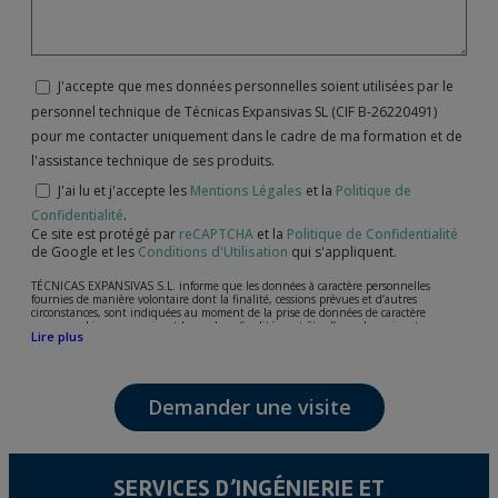
J'accepte que mes données personnelles soient utilisées par le
personnel technique de Técnicas Expansivas SL (CIF B-26220491)
pour me contacter uniquement dans le cadre de ma formation et de
l'assistance technique de ses produits.
J'ai lu et j'accepte les
Mentions Légales
et la
Politique de
Confidentialité
.
Ce site est protégé par
reCAPTCHA
et la
Politique de Confidentialité
de Google et les
Conditions d'Utilisation
qui s'appliquent.
TÉCNICAS EXPANSIVAS S.L. informe que les données à caractère personnelles
fournies de manière volontaire dont la finalité, cessions prévues et d’autres
circonstances, sont indiquées au moment de la prise de données de caractère
personne, bien que, suivant le cas, leur finalité peut être l’une des suivantes,
Lire plus
l’attention de votre demande, litige ou requise, maintien de la relation établie, la
gestion intégrale et commerciale des clients, comptabilité et facturation ou envoi de
communication, y compris par courrier électronique, des nouvelles et activités en
relation avec TÉCNICAS EXPANSIVAS S.L.
Demander une visite
Les données de nos fichiers sont absolument confidentielles et seront traitées avec la
plus grande confidentialité et répondent à toutes les exigences prévues par la loi
15/1999 du 13 décembre sur la protection des données personnelles.
Il est recommandé de ne pas envoyer de données strictement personnelles,
conformément à la législation de Protection des données, telles que celles relatives à
SERVICES D’INGÉNIERIE ET
la santé, ces donnée n'étant pas cryptées.