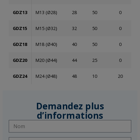
GDZ13
M13 (Ø28)
28
50
0
GDZ15
M15 (Ø32)
32
50
0
GDZ18
M18 (Ø40)
40
50
0
GDZ20
M20 (Ø44)
44
25
0
GDZ24
M24 (Ø48)
48
10
20
Demandez plus
d’informations