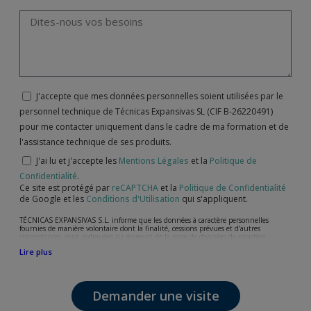
J'accepte que mes données personnelles soient utilisées par le
personnel technique de Técnicas Expansivas SL (CIF B-26220491)
pour me contacter uniquement dans le cadre de ma formation et de
l'assistance technique de ses produits.
J'ai lu et j'accepte les
Mentions Légales
et la
Politique de
Confidentialité
.
Ce site est protégé par
reCAPTCHA
et la
Politique de Confidentialité
de Google et les
Conditions d'Utilisation
qui s'appliquent.
TÉCNICAS EXPANSIVAS S.L. informe que les données à caractère personnelles
fournies de manière volontaire dont la finalité, cessions prévues et d’autres
circonstances, sont indiquées au moment de la prise de données de caractère
personne, bien que, suivant le cas, leur finalité peut être l’une des suivantes,
Lire plus
l’attention de votre demande, litige ou requise, maintien de la relation établie, la
gestion intégrale et commerciale des clients, comptabilité et facturation ou envoi de
communication, y compris par courrier électronique, des nouvelles et activités en
relation avec TÉCNICAS EXPANSIVAS S.L.
Demander une visite
Les données de nos fichiers sont absolument confidentielles et seront traitées avec la
plus grande confidentialité et répondent à toutes les exigences prévues par la loi