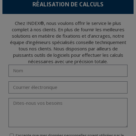
RÉALISATION DE CALCULS
L’usager peut à tout moment exercer son droit d'accès, de rectification, d'annulation
et d'opposition en vertu des dispositions au Règlement Général sur la Protection des
Données 2016 (RGPD) en envoyant une lettre accompagnée d'une photocopie de
votre pièce d’identité, à P.I. La Portalada II | c/ Segador 13, 26006 | Logroño (La
Rioja).
Chez INDEX®, nous voulons offrir le service le plus
complet à nos clients. En plus de fournir les meilleures
solutions en matière de fixations et d’ancrages, notre
équipe d’ingénieurs spécialisés conseille techniquement
tous nos clients. Nous disposons par ailleurs de
puissants outils de logiciels pour effectuer les calculs
nécessaires avec une précision totale.
J'accepte que mes données personnelles soient utilisées par le