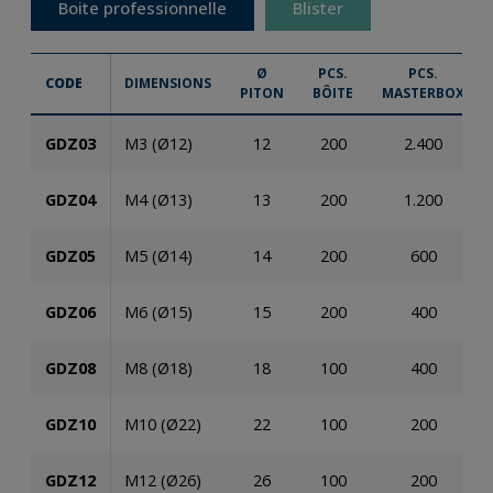
Boite professionnelle
Blister
Ø
PCS.
PCS.
CODE
DIMENSIONS
PITON
BÔITE
MASTERBOX
GDZ03
M3 (Ø12)
12
200
2.400
GDZ04
M4 (Ø13)
13
200
1.200
GDZ05
M5 (Ø14)
14
200
600
GDZ06
M6 (Ø15)
15
200
400
GDZ08
M8 (Ø18)
18
100
400
GDZ10
M10 (Ø22)
22
100
200
GDZ12
M12 (Ø26)
26
100
200