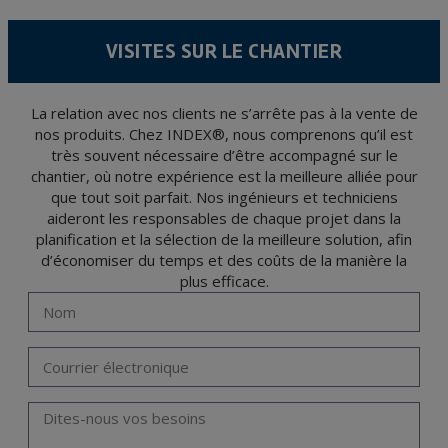
15/1999 du 13 décembre sur la protection des données personnelles.
Il est recommandé de ne pas envoyer de données strictement personnelles,
conformément à la législation de Protection des données, telles que celles relatives à
VISITES SUR LE CHANTIER
la santé, ces donnée n'étant pas cryptées.
L’usager peut à tout moment exercer son droit d'accès, de rectification, d'annulation
et d'opposition en vertu des dispositions au Règlement Général sur la Protection des
Données 2016 (RGPD) en envoyant une lettre accompagnée d'une photocopie de
votre pièce d’identité, à P.I. La Portalada II | c/ Segador 13, 26006 | Logroño (La
La relation avec nos clients ne s’arrête pas à la vente de
Rioja).
nos produits. Chez INDEX®, nous comprenons qu’il est
très souvent nécessaire d’être accompagné sur le
chantier, où notre expérience est la meilleure alliée pour
que tout soit parfait. Nos ingénieurs et techniciens
aideront les responsables de chaque projet dans la
planification et la sélection de la meilleure solution, afin
d’économiser du temps et des coûts de la manière la
plus efficace.