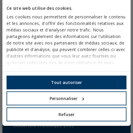
Ce site web utilise des cookies.
COMPRAR ONLINE
COMPRAR EN
Les cookies nous permettent de personnaliser le contenu
TIENDA
et les annonces, d'offrir des fonctionnalités relatives aux
Mostrar distribuidores con stock disponible
médias sociaux et d'analyser notre trafic. Nous
partageons également des informations sur l'utilisation
de notre site avec nos partenaires de médias sociaux, de
publicité et d'analyse, qui peuvent combiner celles-ci avec
d'autres informations que vous leur avez fournies ou
PRODUITS
qu'ils ont collectées lors de votre utilisation de leurs
services.
FIXATIONS MÉTALLIQUES
Tout autoriser
FIXATIONS POUR STRUCTURES EN ACIER
Personnaliser
FIXATIONS CHIMIQUES
FIXATIONS PLASTIQUES
Refuser
FIXATIONS ET ACCESOIRES POUR SYSTÈMES D
´ISOLATION THERMIQUE (ITE)