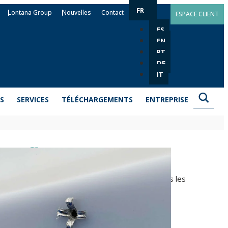
FR
Lontana Group
Nouvelles
Contact
ESPACE CLIENT
ES
EN
PT
DE
IT
S
SERVICES
TÉLÉCHARGEMENTS
ENTREPRISE
on fleur RE-FL
 facilement des éléments métalliques ou d’autres
 de fixer des éléments de faible résistance sans les
en acier zingué.