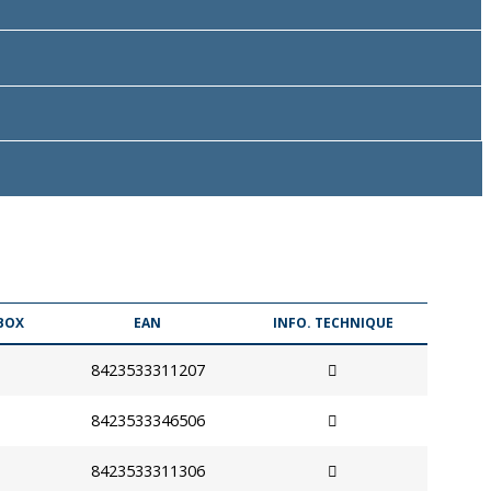
BOX
EAN
INFO. TECHNIQUE
8423533311207
8423533346506
8423533311306