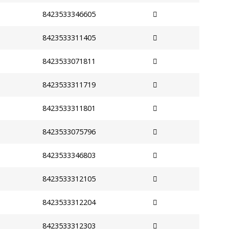
8423533346605
8423533311405
8423533071811
8423533311719
8423533311801
8423533075796
8423533346803
8423533312105
8423533312204
8423533312303