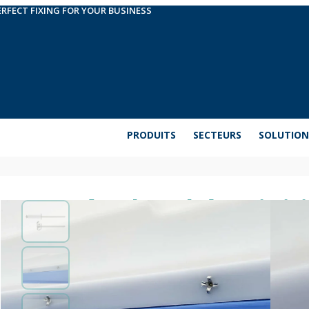
ERFECT FIXING FOR YOUR BUSINESS
PRODUITS
SECTEURS
SOLUTION
Tête bombée. Finiti
Rivet à tête bombée. Il est conçu pour assembler
matériaux. Son expansion en forme de fleur permet
endommager. Le corps est en aluminium et la tige 