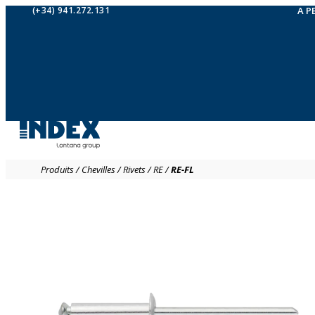
(+34) 941.272.131
A P
Produits
/
Chevilles
/
Rivets
/
RE
/
RE-FL