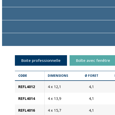
Boite professionnelle
Boîte avec fenêtre
CODE
DIMENSIONS
Ø FORET
REFL4012
4 x 12,1
4,1
REFL4014
4 x 13,9
4,1
REFL4016
4 x 15,7
4,1