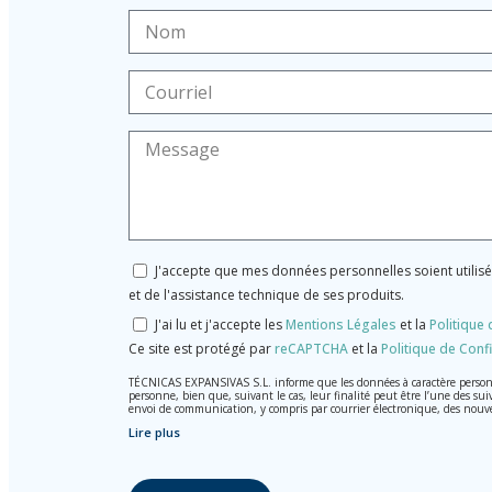
J'accepte que mes données personnelles soient utilis
et de l'assistance technique de ses produits.
J'ai lu et j'accepte les
Mentions Légales
et la
Politique 
Ce site est protégé par
reCAPTCHA
et la
Politique de Confi
TÉCNICAS EXPANSIVAS S.L. informe que les données à caractère personnel
personne, bien que, suivant le cas, leur finalité peut être l’une des sui
envoi de communication, y compris par courrier électronique, des nouv
Lire plus
Les données de nos fichiers sont absolument confidentielles et seront t
Il est recommandé de ne pas envoyer de données strictement personnelles
L’usager peut à tout moment exercer son droit d'accès, de rectificati