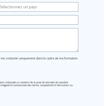
ur me contacter uniquement dans le cadre de ma formation
, sont indiquées au moment de la prise de données de caractère
 intégrale et commerciale des clients, comptabilité et facturation ou
i 15/1999 du 13 décembre sur la protection des données personnelles.
 ces donnée n'étant pas cryptées.
on des Données 2016 (RGPD) en envoyant une lettre accompagnée d'une