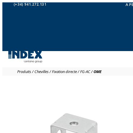
(+34) 941.272.131
A P
Produits
/
Chevilles
/
Fixation directe
/
FG-AC
/
OME