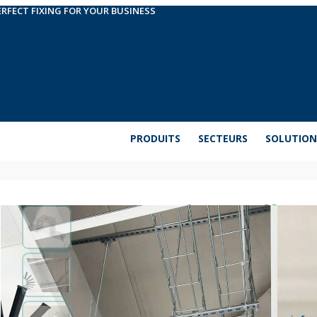
ERFECT FIXING FOR YOUR BUSINESS
PRODUITS
SECTEURS
SOLUTION
Ancre universelle
Ancrage universel oméga. Permet de fixer des profi
du montage de faux plafonds. Elle est dotée de deux
L’autre côté est doté d’un trou traversant. Il est 
Amplifier les informations