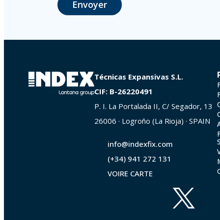
Envoyer
photocopie de votre pièce d’identité, à P.I. La Portalada II | c/ Segador 
Técnicas Expansivas S.L.
CIF: B-26220491
P. I. La Portalada II, C/ Segador, 13
26006 · Logroño (La Rioja) · SPAIN
info@indexfix.com
(+34) 941 272 131
VOIRE CARTE