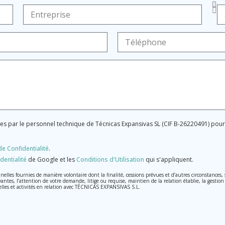
ées par le personnel technique de Técnicas Expansivas SL (CIF B-26220491) po
de Confidentialité
.
dentialité
de Google et les
Conditions d'Utilisation
qui s'appliquent.
les fournies de manière volontaire dont la finalité, cessions prévues et d’autres circonstances
vantes, l’attention de votre demande, litige ou requise, maintien de la relation établie, la gestion
elles et activités en relation avec TÉCNICAS EXPANSIVAS S.L.
raitées avec la plus grande confidentialité et répondent à toutes les exigences prévues par la lo
, conformément à la législation de Protection des données, telles que celles relatives à la santé,
on, d'annulation et d'opposition en vertu des dispositions au Règlement Général sur la Protecti