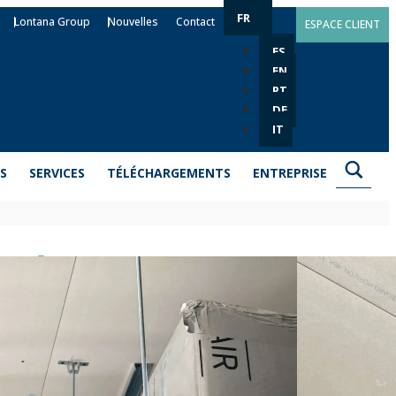
FR
Lontana Group
Nouvelles
Contact
ESPACE CLIENT
ES
EN
PT
DE
IT
S
SERVICES
TÉLÉCHARGEMENTS
ENTREPRISE
 oméga OME
lés métalliques au plafond à l’aide de tiges filetées lors
 trous filetés M6, l’un en bas et l’autre sur le côté.
fabriqué en acier avec un revêtement Atlantis C2.