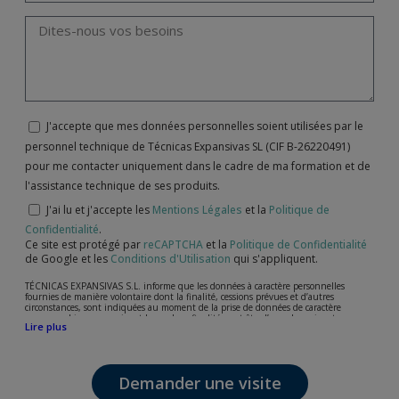
J'accepte que mes données personnelles soient utilisées par le
personnel technique de Técnicas Expansivas SL (CIF B-26220491)
pour me contacter uniquement dans le cadre de ma formation et de
l'assistance technique de ses produits.
J'ai lu et j'accepte les
Mentions Légales
et la
Politique de
Confidentialité
.
Ce site est protégé par
reCAPTCHA
et la
Politique de Confidentialité
de Google et les
Conditions d'Utilisation
qui s'appliquent.
TÉCNICAS EXPANSIVAS S.L. informe que les données à caractère personnelles
fournies de manière volontaire dont la finalité, cessions prévues et d’autres
circonstances, sont indiquées au moment de la prise de données de caractère
personne, bien que, suivant le cas, leur finalité peut être l’une des suivantes,
Lire plus
l’attention de votre demande, litige ou requise, maintien de la relation établie, la
gestion intégrale et commerciale des clients, comptabilité et facturation ou envoi de
communication, y compris par courrier électronique, des nouvelles et activités en
relation avec TÉCNICAS EXPANSIVAS S.L.
Demander une visite
Les données de nos fichiers sont absolument confidentielles et seront traitées avec la
plus grande confidentialité et répondent à toutes les exigences prévues par la loi