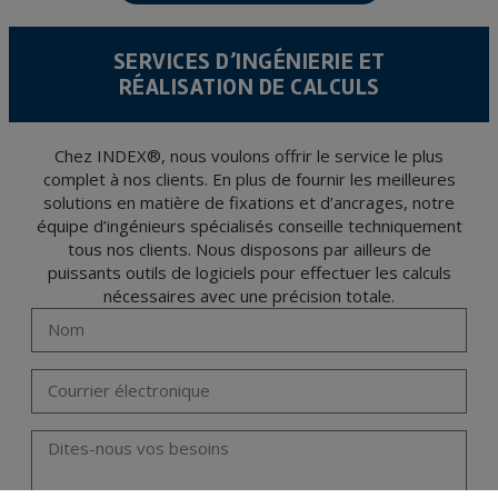
15/1999 du 13 décembre sur la protection des données personnelles.
Il est recommandé de ne pas envoyer de données strictement personnelles,
conformément à la législation de Protection des données, telles que celles relatives à
SERVICES D’INGÉNIERIE ET
la santé, ces donnée n'étant pas cryptées.
RÉALISATION DE CALCULS
L’usager peut à tout moment exercer son droit d'accès, de rectification, d'annulation
et d'opposition en vertu des dispositions au Règlement Général sur la Protection des
Données 2016 (RGPD) en envoyant une lettre accompagnée d'une photocopie de
votre pièce d’identité, à P.I. La Portalada II | c/ Segador 13, 26006 | Logroño (La
Rioja).
Chez INDEX®, nous voulons offrir le service le plus
complet à nos clients. En plus de fournir les meilleures
solutions en matière de fixations et d’ancrages, notre
équipe d’ingénieurs spécialisés conseille techniquement
tous nos clients. Nous disposons par ailleurs de
puissants outils de logiciels pour effectuer les calculs
nécessaires avec une précision totale.