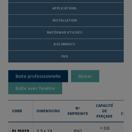
APPLICATIONS
INSTALLATION
MATÉRIAUX UTILISÉS
DOCUMENTS
FAQ
Boite professionnelle
Blister
Boîte avec fenêtre
CAPACITÉ
Nº
MI
CODE
DIMENSIONS
DE
EMPREINTE
COMM
PERÇADE
< 0.6
PL35019
3,5 x 19
PH2
2.