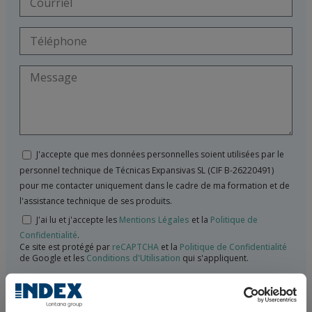
J'accepte que mes données personnelles soient utilisées par le
personnel technique de Técnicas Expansivas SL (CIF B-26220491)
pour me contacter uniquement dans le cadre de ma formation et de
l'assistance technique de ses produits.
J'ai lu et j'accepte les
Mentions Légales
et la
Politique de
Confidentialité
.
Ce site est protégé par
reCAPTCHA
et la
Politique de Confidentialité
de Google et les
Conditions d'Utilisation
qui s'appliquent.
TÉCNICAS EXPANSIVAS S.L. informe que les données à caractère personnelles
fournies de manière volontaire dont la finalité, cessions prévues et d’autres
circonstances, sont indiquées au moment de la prise de données de caractère
personne, bien que, suivant le cas, leur finalité peut être l’une des suivantes,
Lire plus