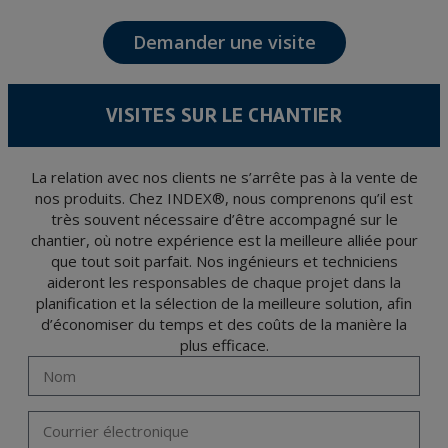
communication, y compris par courrier électronique, des nouvelles et activités en
relation avec TÉCNICAS EXPANSIVAS S.L.
Demander une visite
Les données de nos fichiers sont absolument confidentielles et seront traitées avec la
plus grande confidentialité et répondent à toutes les exigences prévues par la loi
15/1999 du 13 décembre sur la protection des données personnelles.
Il est recommandé de ne pas envoyer de données strictement personnelles,
conformément à la législation de Protection des données, telles que celles relatives à
VISITES SUR LE CHANTIER
la santé, ces donnée n'étant pas cryptées.
L’usager peut à tout moment exercer son droit d'accès, de rectification, d'annulation
et d'opposition en vertu des dispositions au Règlement Général sur la Protection des
Données 2016 (RGPD) en envoyant une lettre accompagnée d'une photocopie de
votre pièce d’identité, à P.I. La Portalada II | c/ Segador 13, 26006 | Logroño (La
La relation avec nos clients ne s’arrête pas à la vente de
Rioja).
nos produits. Chez INDEX®, nous comprenons qu’il est
très souvent nécessaire d’être accompagné sur le
chantier, où notre expérience est la meilleure alliée pour
que tout soit parfait. Nos ingénieurs et techniciens
aideront les responsables de chaque projet dans la
planification et la sélection de la meilleure solution, afin
d’économiser du temps et des coûts de la manière la
plus efficace.