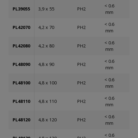
< 0.6
PL39055
3,9 x 55
PH2
1.
mm
< 0.6
PL42070
4,2 x 70
PH2
5
mm
< 0.6
PL42080
4,2 x 80
PH2
5
mm
< 0.6
PL48090
4,8 x 90
PH2
5
mm
< 0.6
PL48100
4,8 x 100
PH2
5
mm
< 0.6
PL48110
4,8 x 110
PH2
5
mm
< 0.6
PL48120
4,8 x 120
PH2
5
mm
< 0.6