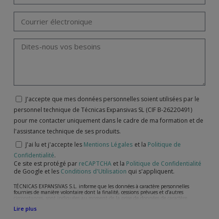
J'accepte que mes données personnelles soient utilisées par le
personnel technique de Técnicas Expansivas SL (CIF B-26220491)
pour me contacter uniquement dans le cadre de ma formation et de
l'assistance technique de ses produits.
J'ai lu et j'accepte les
Mentions Légales
et la
Politique de
Confidentialité
.
Ce site est protégé par
reCAPTCHA
et la
Politique de Confidentialité
de Google et les
Conditions d'Utilisation
qui s'appliquent.
TÉCNICAS EXPANSIVAS S.L. informe que les données à caractère personnelles
fournies de manière volontaire dont la finalité, cessions prévues et d’autres
circonstances, sont indiquées au moment de la prise de données de caractère
personne, bien que, suivant le cas, leur finalité peut être l’une des suivantes,
Lire plus
l’attention de votre demande, litige ou requise, maintien de la relation établie, la
gestion intégrale et commerciale des clients, comptabilité et facturation ou envoi de