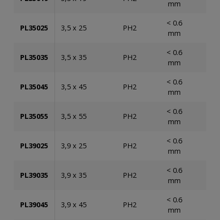
mm
< 0.6
PL35025
3,5 x 25
PH2
2.
mm
< 0.6
PL35035
3,5 x 35
PH2
2.
mm
< 0.6
PL35045
3,5 x 45
PH2
1.
mm
< 0.6
PL35055
3,5 x 55
PH2
1.
mm
< 0.6
PL39025
3,9 x 25
PH2
2.
mm
< 0.6
PL39035
3,9 x 35
PH2
2.
mm
< 0.6
PL39045
3,9 x 45
PH2
1.
mm