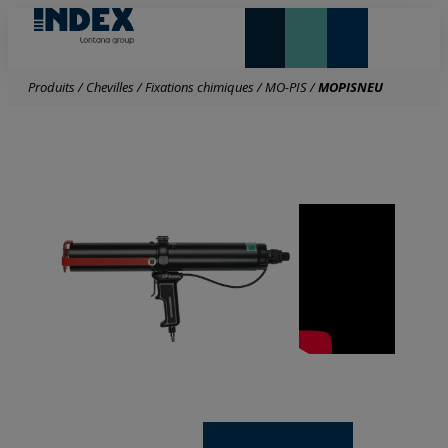
NOUVEAUTÉS ET VEDETTE
Produits
/
Chevilles
/
Fixations chimiques
/
MO-PIS
/
MOPISNEU