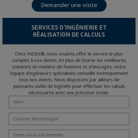
Demander une visite
Les données de nos fichiers sont absolument confidentielles et seront traitées avec la
plus grande confidentialité et répondent à toutes les exigences prévues par la loi
15/1999 du 13 décembre sur la protection des données personnelles.
Il est recommandé de ne pas envoyer de données strictement personnelles,
conformément à la législation de Protection des données, telles que celles relatives à
SERVICES D’INGÉNIERIE ET
la santé, ces donnée n'étant pas cryptées.
RÉALISATION DE CALCULS
L’usager peut à tout moment exercer son droit d'accès, de rectification, d'annulation
et d'opposition en vertu des dispositions au Règlement Général sur la Protection des
Données 2016 (RGPD) en envoyant une lettre accompagnée d'une photocopie de
votre pièce d’identité, à P.I. La Portalada II | c/ Segador 13, 26006 | Logroño (La
Rioja).
Chez INDEX®, nous voulons offrir le service le plus
complet à nos clients. En plus de fournir les meilleures
solutions en matière de fixations et d’ancrages, notre
équipe d’ingénieurs spécialisés conseille techniquement
tous nos clients. Nous disposons par ailleurs de
puissants outils de logiciels pour effectuer les calculs
nécessaires avec une précision totale.