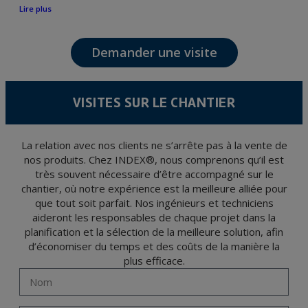
personne, bien que, suivant le cas, leur finalité peut être l’une des suivantes,
Lire plus
l’attention de votre demande, litige ou requise, maintien de la relation établie, la
gestion intégrale et commerciale des clients, comptabilité et facturation ou envoi de
communication, y compris par courrier électronique, des nouvelles et activités en
relation avec TÉCNICAS EXPANSIVAS S.L.
Demander une visite
Les données de nos fichiers sont absolument confidentielles et seront traitées avec la
plus grande confidentialité et répondent à toutes les exigences prévues par la loi
15/1999 du 13 décembre sur la protection des données personnelles.
Il est recommandé de ne pas envoyer de données strictement personnelles,
conformément à la législation de Protection des données, telles que celles relatives à
VISITES SUR LE CHANTIER
la santé, ces donnée n'étant pas cryptées.
L’usager peut à tout moment exercer son droit d'accès, de rectification, d'annulation
et d'opposition en vertu des dispositions au Règlement Général sur la Protection des
Données 2016 (RGPD) en envoyant une lettre accompagnée d'une photocopie de
votre pièce d’identité, à P.I. La Portalada II | c/ Segador 13, 26006 | Logroño (La
La relation avec nos clients ne s’arrête pas à la vente de
Rioja).
nos produits. Chez INDEX®, nous comprenons qu’il est
très souvent nécessaire d’être accompagné sur le
chantier, où notre expérience est la meilleure alliée pour
que tout soit parfait. Nos ingénieurs et techniciens
aideront les responsables de chaque projet dans la
planification et la sélection de la meilleure solution, afin
d’économiser du temps et des coûts de la manière la
plus efficace.