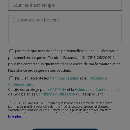
J'accepte que mes données personnelles soient utilisées par le
personnel technique de Técnicas Expansivas SL (CIF B-26220491)
pour me contacter uniquement dans le cadre de ma formation et de
l'assistance technique de ses produits.
J'ai lu et j'accepte les
Mentions Légales
et la
Politique de
Confidentialité
.
Ce site est protégé par
reCAPTCHA
et la
Politique de Confidentialité
de Google et les
Conditions d'Utilisation
qui s'appliquent.
TÉCNICAS EXPANSIVAS S.L. informe que les données à caractère personnelles
fournies de manière volontaire dont la finalité, cessions prévues et d’autres
circonstances, sont indiquées au moment de la prise de données de caractère
personne, bien que, suivant le cas, leur finalité peut être l’une des suivantes,
Lire plus
l’attention de votre demande, litige ou requise, maintien de la relation établie, la
gestion intégrale et commerciale des clients, comptabilité et facturation ou envoi de
communication, y compris par courrier électronique, des nouvelles et activités en
relation avec TÉCNICAS EXPANSIVAS S.L.