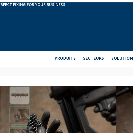
ERFECT FIXING FOR YOUR BUSINESS
PRODUITS
SECTEURS
SOLUTION
Clous standard FG-
Clous pour cloueur à gaz, compatibles avec les 
permettent de réaliser des fixations dans des maté
disponibles en différentes longueurs, à choisir en f
profondeur de clouage requise sur le matériau de b
Amplifier les informations