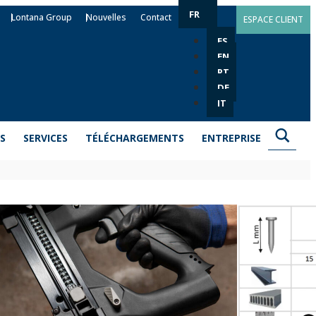
FR
Lontana Group
Nouvelles
Contact
ESPACE CLIENT
ES
EN
PT
DE
IT
S
SERVICES
TÉLÉCHARGEMENTS
ENTREPRISE
CL
modèles FG-GUN et FG-GUNEL. Clous standard, qui
riaux tels que le béton ou le béton armé. Ils sont
onction de l’épaisseur de l’élément à fixer et de la
ase. Ils sont fabriqués en acier zingué.