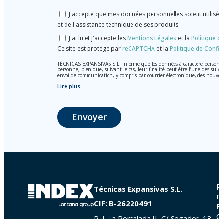
J'accepte que mes données personnelles soient utilis
et de l'assistance technique de ses produits.
J'ai lu et j'accepte les
Mentions Légales
et la
Politique 
Ce site est protégé par
reCAPTCHA
et la
Politique de Confi
TÉCNICAS EXPANSIVAS S.L. informe que les données à caractère personnel
personne, bien que, suivant le cas, leur finalité peut être l’une des sui
envoi de communication, y compris par courrier électronique, des nouv
Lire plus
Les données de nos fichiers sont absolument confidentielles et seront t
Il est recommandé de ne pas envoyer de données strictement personnelles
L’usager peut à tout moment exercer son droit d'accès, de rectificati
Envoyer
photocopie de votre pièce d’identité, à P.I. La Portalada II | c/ Segador 
Técnicas Expansivas S.L.
CIF: B-26220491
P. I. La Portalada II, C/ Segador, 13