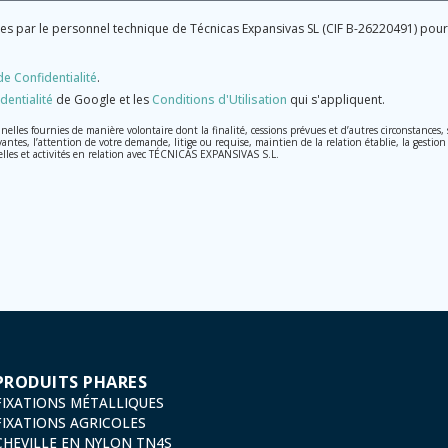
ées par le personnel technique de Técnicas Expansivas SL (CIF B-26220491) po
de Confidentialité
.
dentialité
de Google et les
Conditions d'Utilisation
qui s'appliquent.
les fournies de manière volontaire dont la finalité, cessions prévues et d’autres circonstances
vantes, l’attention de votre demande, litige ou requise, maintien de la relation établie, la gestion
elles et activités en relation avec TÉCNICAS EXPANSIVAS S.L.
raitées avec la plus grande confidentialité et répondent à toutes les exigences prévues par la lo
, conformément à la législation de Protection des données, telles que celles relatives à la santé,
on, d'annulation et d'opposition en vertu des dispositions au Règlement Général sur la Protecti
13, 26006 | Logroño (La Rioja).
PRODUITS PHARES
FIXATIONS MÉTALLIQUES
FIXATIONS AGRICOLES
CHEVILLE EN NYLON TN4S