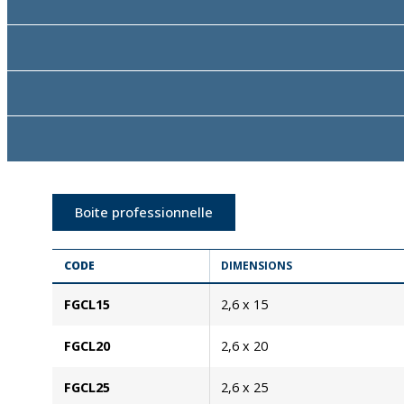
Boite professionnelle
CODE
DIMENSIONS
FGCL15
2,6 x 15
FGCL20
2,6 x 20
FGCL25
2,6 x 25