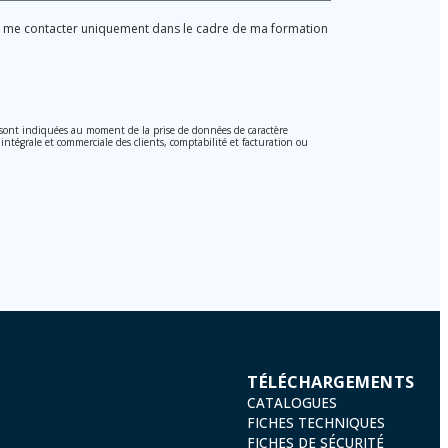
ur me contacter uniquement dans le cadre de ma formation
, sont indiquées au moment de la prise de données de caractère
 intégrale et commerciale des clients, comptabilité et facturation ou
i 15/1999 du 13 décembre sur la protection des données personnelles.
 ces donnée n'étant pas cryptées.
on des Données 2016 (RGPD) en envoyant une lettre accompagnée d'une
TÉLÉCHARGEMENTS
CATALOGUES
FICHES TECHNIQUES
FICHES DE SÉCURITÉ