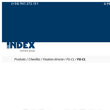
(+34) 941.272.131
A P
Produits
/
Chevilles
/
Fixation directe
/
FG-CL
/
FG-CL