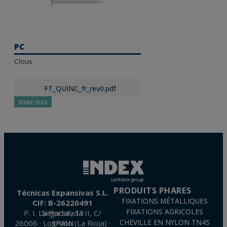
PC
Clous
FT_QUINC_fr_rev0.pdf
VOIRE PLUS
FT_AL_fr_rev8.pdf
PRODUITS PHARES
Técnicas Expansivas S.L.
FIXATIONS MÉTALLIQUES
CIF: B-26220491
FIXATIONS AGRICOLES
P. I. La Portalada II, C/ Segador, 13
26006 · Logroño (La Rioja) · SPAIN
CHEVILLE EN NYLON TN4S