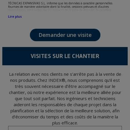
TÉCNICAS EXPANSIVAS S.L. informe que les données à caractère personnelles
fournies de manière volontaire dont la finalité, cessions prévues et d’autres
circonstances, sont indiquées au moment de la prise de données de caractère
personne, bien que, suivant le cas, leur finalité peut être l’une des suivantes,
Lire plus
l’attention de votre demande, litige ou requise, maintien de la relation établie, la
gestion intégrale et commerciale des clients, comptabilité et facturation ou envoi de
communication, y compris par courrier électronique, des nouvelles et activités en
relation avec TÉCNICAS EXPANSIVAS S.L.
Demander une visite
Les données de nos fichiers sont absolument confidentielles et seront traitées avec la
plus grande confidentialité et répondent à toutes les exigences prévues par la loi
15/1999 du 13 décembre sur la protection des données personnelles.
Il est recommandé de ne pas envoyer de données strictement personnelles,
conformément à la législation de Protection des données, telles que celles relatives à
VISITES SUR LE CHANTIER
la santé, ces donnée n'étant pas cryptées.
L’usager peut à tout moment exercer son droit d'accès, de rectification, d'annulation
et d'opposition en vertu des dispositions au Règlement Général sur la Protection des
Données 2016 (RGPD) en envoyant une lettre accompagnée d'une photocopie de
votre pièce d’identité, à P.I. La Portalada II | c/ Segador 13, 26006 | Logroño (La
La relation avec nos clients ne s’arrête pas à la vente de
Rioja).
nos produits. Chez INDEX®, nous comprenons qu’il est
très souvent nécessaire d’être accompagné sur le
chantier, où notre expérience est la meilleure alliée pour
que tout soit parfait. Nos ingénieurs et techniciens
aideront les responsables de chaque projet dans la
planification et la sélection de la meilleure solution, afin
d’économiser du temps et des coûts de la manière la
plus efficace.