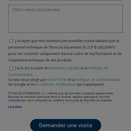
J'accepte que mes données personnelles soient utilisées par le
personnel technique de Técnicas Expansivas SL (CIF B-26220491)
pour me contacter uniquement dans le cadre de ma formation et de
l'assistance technique de ses produits.
J'ai lu et j'accepte les
Mentions Légales
et la
Politique de
Confidentialité
.
Ce site est protégé par
reCAPTCHA
et la
Politique de Confidentialité
de Google et les
Conditions d'Utilisation
qui s'appliquent.
TÉCNICAS EXPANSIVAS S.L. informe que les données à caractère personnelles
fournies de manière volontaire dont la finalité, cessions prévues et d’autres
circonstances, sont indiquées au moment de la prise de données de caractère
personne, bien que, suivant le cas, leur finalité peut être l’une des suivantes,
Lire plus
l’attention de votre demande, litige ou requise, maintien de la relation établie, la
gestion intégrale et commerciale des clients, comptabilité et facturation ou envoi de
communication, y compris par courrier électronique, des nouvelles et activités en
relation avec TÉCNICAS EXPANSIVAS S.L.
Demander une visite
Les données de nos fichiers sont absolument confidentielles et seront traitées avec la
plus grande confidentialité et répondent à toutes les exigences prévues par la loi