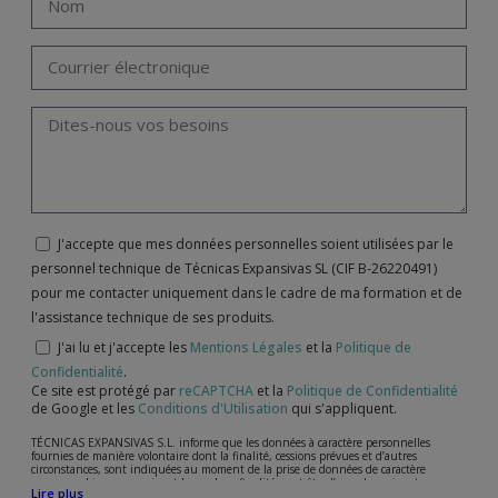
J'accepte que mes données personnelles soient utilisées par le
personnel technique de Técnicas Expansivas SL (CIF B-26220491)
pour me contacter uniquement dans le cadre de ma formation et de
l'assistance technique de ses produits.
J'ai lu et j'accepte les
Mentions Légales
et la
Politique de
Confidentialité
.
Ce site est protégé par
reCAPTCHA
et la
Politique de Confidentialité
de Google et les
Conditions d'Utilisation
qui s'appliquent.
TÉCNICAS EXPANSIVAS S.L. informe que les données à caractère personnelles
fournies de manière volontaire dont la finalité, cessions prévues et d’autres
circonstances, sont indiquées au moment de la prise de données de caractère
personne, bien que, suivant le cas, leur finalité peut être l’une des suivantes,
Lire plus
l’attention de votre demande, litige ou requise, maintien de la relation établie, la