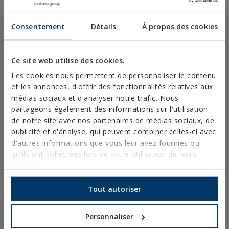
VIS POUR TOITURES ET FAÇADES
VIS AUTO-PERCEUSES, FILETÉES À TÔLE ET PVC
Consentement
Détails
À propos des cookies
VIS POUR BOIS
POINTES, PITONS ET CROCHETS
Ce site web utilise des cookies.
CONNECTEURS POUR BOIS
Les cookies nous permettent de personnaliser le contenu
et les annonces, d'offrir des fonctionnalités relatives aux
BOULONNERIE NORMALISÉE
médias sociaux et d'analyser notre trafic. Nous
FORETS, EMBOUTS ET ACCESSOIRES
partageons également des informations sur l'utilisation
de notre site avec nos partenaires de médias sociaux, de
COLLIERS MÉTALLIQUES LOURDS
publicité et d'analyse, qui peuvent combiner celles-ci avec
d'autres informations que vous leur avez fournies ou
COLLIERS MÉTALLIQUES LÉGERS
qu'ils ont collectées lors de votre utilisation de leurs
SYSTÈMES DE PROTECTION CONTRE LES INCENDIES
services.
CROCHETS POUR GOUTTIÈRE
Tout autoriser
COLLIERS PLASTIQUES
PROFILÉS ET SUPPORT
Personnaliser