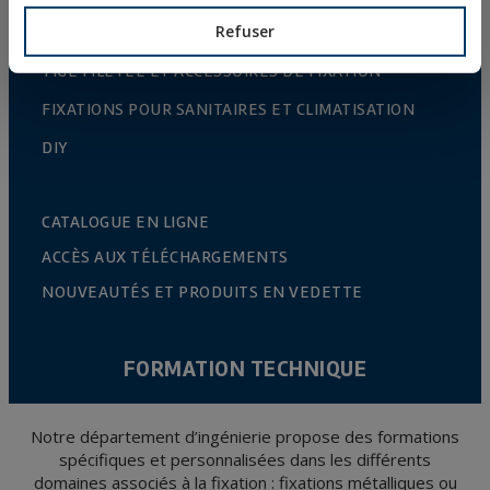
SYSTÈMES D’INSTALLATION ET FIXATIONS POUR
Refuser
PANNEAUX SOLAIRES
TIGE FILETÉE ET ACCESSOIRES DE FIXATION
FIXATIONS POUR SANITAIRES ET CLIMATISATION
DIY
CATALOGUE EN LIGNE
ACCÈS AUX TÉLÉCHARGEMENTS
NOUVEAUTÉS ET PRODUITS EN VEDETTE
FORMATION TECHNIQUE
Notre département d’ingénierie propose des formations
spécifiques et personnalisées dans les différents
domaines associés à la fixation : fixations métalliques ou