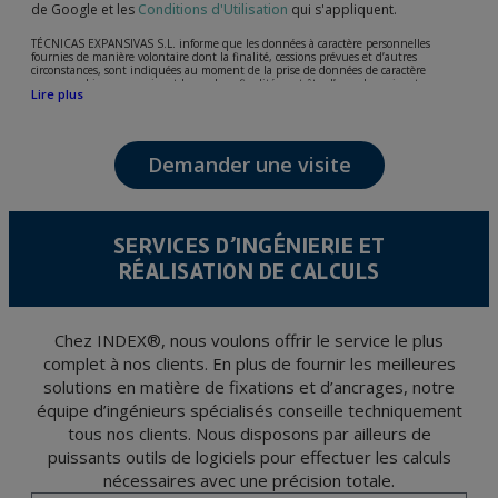
de Google et les
Conditions d'Utilisation
qui s'appliquent.
TÉCNICAS EXPANSIVAS S.L. informe que les données à caractère personnelles
fournies de manière volontaire dont la finalité, cessions prévues et d’autres
circonstances, sont indiquées au moment de la prise de données de caractère
personne, bien que, suivant le cas, leur finalité peut être l’une des suivantes,
Lire plus
l’attention de votre demande, litige ou requise, maintien de la relation établie, la
gestion intégrale et commerciale des clients, comptabilité et facturation ou envoi de
communication, y compris par courrier électronique, des nouvelles et activités en
relation avec TÉCNICAS EXPANSIVAS S.L.
Demander une visite
Les données de nos fichiers sont absolument confidentielles et seront traitées avec la
plus grande confidentialité et répondent à toutes les exigences prévues par la loi
15/1999 du 13 décembre sur la protection des données personnelles.
Il est recommandé de ne pas envoyer de données strictement personnelles,
conformément à la législation de Protection des données, telles que celles relatives à
SERVICES D’INGÉNIERIE ET
la santé, ces donnée n'étant pas cryptées.
RÉALISATION DE CALCULS
L’usager peut à tout moment exercer son droit d'accès, de rectification, d'annulation
et d'opposition en vertu des dispositions au Règlement Général sur la Protection des
Données 2016 (RGPD) en envoyant une lettre accompagnée d'une photocopie de
votre pièce d’identité, à P.I. La Portalada II | c/ Segador 13, 26006 | Logroño (La
Rioja).
Chez INDEX®, nous voulons offrir le service le plus
complet à nos clients. En plus de fournir les meilleures
solutions en matière de fixations et d’ancrages, notre
équipe d’ingénieurs spécialisés conseille techniquement
tous nos clients. Nous disposons par ailleurs de
puissants outils de logiciels pour effectuer les calculs
nécessaires avec une précision totale.