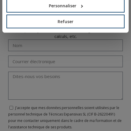
Personnaliser
Notre département d’ingénierie propose des formations
spécifiques et personnalisées dans les différents
Refuser
domaines associés à la fixation : fixations métalliques ou
chimiques, systèmes d’installation, réglementations,
calculs, etc.
J'accepte que mes données personnelles soient utilisées par le
personnel technique de Técnicas Expansivas SL (CIF B-26220491)
pour me contacter uniquement dans le cadre de ma formation et de
l'assistance technique de ses produits.