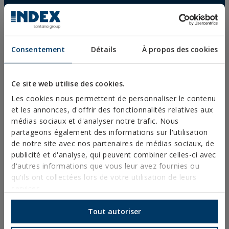
COLLIERS PLASTIQUES
PROFILÉS ET SUPPORT
Consentement
Détails
À propos des cookies
SYSTÈMES D’INSTALLATION ET FIXATIONS POUR
PANNEAUX SOLAIRES
TIGE FILETÉE ET ACCESSOIRES DE FIXATION
Ce site web utilise des cookies.
FIXATIONS POUR SANITAIRES ET CLIMATISATION
Les cookies nous permettent de personnaliser le contenu
et les annonces, d'offrir des fonctionnalités relatives aux
DIY
médias sociaux et d'analyser notre trafic. Nous
partageons également des informations sur l'utilisation
de notre site avec nos partenaires de médias sociaux, de
CATALOGUE EN LIGNE
publicité et d'analyse, qui peuvent combiner celles-ci avec
ACCÈS AUX TÉLÉCHARGEMENTS
d'autres informations que vous leur avez fournies ou
qu'ils ont collectées lors de votre utilisation de leurs
NOUVEAUTÉS ET PRODUITS EN VEDETTE
services.
Tout autoriser
FORMATION TECHNIQUE