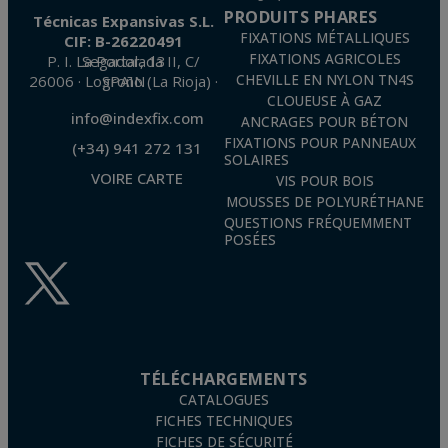
PRODUITS PHARES
Técnicas Expansivas S.L.
FIXATIONS MÉTALLIQUES
CIF: B-26220491
FIXATIONS AGRICOLES
P. I. La Portalada II, C/ Segador, 13
26006 · Logroño (La Rioja) · SPAIN
CHEVILLE EN NYLON TN4S
CLOUEUSE À GAZ
info@indexfix.com
ANCRAGES POUR BÉTON
FIXATIONS POUR PANNEAUX
(+34) 941 272 131
SOLAIRES
VOIRE CARTE
VIS POUR BOIS
MOUSSES DE POLYURÉTHANE
QUESTIONS FRÉQUEMMENT
POSÉES
TÉLÉCHARGEMENTS
CATALOGUES
FICHES TECHNIQUES
FICHES DE SÉCURITÉ