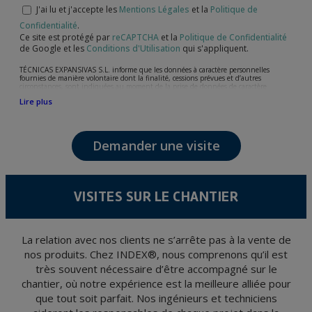
J'ai lu et j'accepte les
Mentions Légales
et la
Politique de
Confidentialité
.
Ce site est protégé par
reCAPTCHA
et la
Politique de Confidentialité
de Google et les
Conditions d'Utilisation
qui s'appliquent.
TÉCNICAS EXPANSIVAS S.L. informe que les données à caractère personnelles
fournies de manière volontaire dont la finalité, cessions prévues et d’autres
circonstances, sont indiquées au moment de la prise de données de caractère
personne, bien que, suivant le cas, leur finalité peut être l’une des suivantes,
Lire plus
l’attention de votre demande, litige ou requise, maintien de la relation établie, la
gestion intégrale et commerciale des clients, comptabilité et facturation ou envoi de
communication, y compris par courrier électronique, des nouvelles et activités en
relation avec TÉCNICAS EXPANSIVAS S.L.
Demander une visite
Les données de nos fichiers sont absolument confidentielles et seront traitées avec la
plus grande confidentialité et répondent à toutes les exigences prévues par la loi
15/1999 du 13 décembre sur la protection des données personnelles.
Il est recommandé de ne pas envoyer de données strictement personnelles,
conformément à la législation de Protection des données, telles que celles relatives à
VISITES SUR LE CHANTIER
la santé, ces donnée n'étant pas cryptées.
L’usager peut à tout moment exercer son droit d'accès, de rectification, d'annulation
et d'opposition en vertu des dispositions au Règlement Général sur la Protection des
Données 2016 (RGPD) en envoyant une lettre accompagnée d'une photocopie de
votre pièce d’identité, à P.I. La Portalada II | c/ Segador 13, 26006 | Logroño (La
La relation avec nos clients ne s’arrête pas à la vente de
Rioja).
nos produits. Chez INDEX®, nous comprenons qu’il est
très souvent nécessaire d’être accompagné sur le
chantier, où notre expérience est la meilleure alliée pour
que tout soit parfait. Nos ingénieurs et techniciens