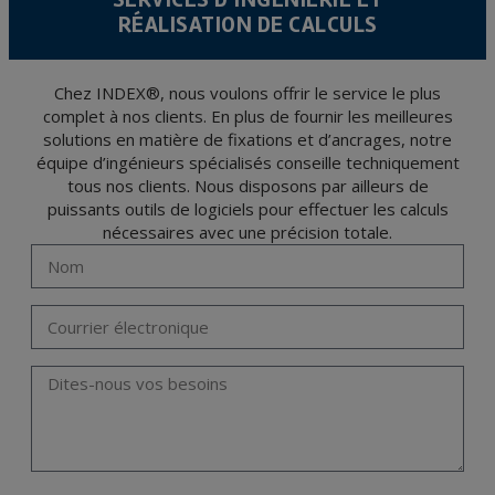
RÉALISATION DE CALCULS
L’usager peut à tout moment exercer son droit d'accès, de rectification, d'annulation
et d'opposition en vertu des dispositions au Règlement Général sur la Protection des
Données 2016 (RGPD) en envoyant une lettre accompagnée d'une photocopie de
votre pièce d’identité, à P.I. La Portalada II | c/ Segador 13, 26006 | Logroño (La
Rioja).
Chez INDEX®, nous voulons offrir le service le plus
complet à nos clients. En plus de fournir les meilleures
solutions en matière de fixations et d’ancrages, notre
équipe d’ingénieurs spécialisés conseille techniquement
tous nos clients. Nous disposons par ailleurs de
puissants outils de logiciels pour effectuer les calculs
nécessaires avec une précision totale.