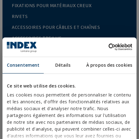
FIXATIONS POUR MATÉRIAUX CREUX
RIVETS
ACCESSOIRES POUR CÂBLES ET CHAÎNES
ACCESSOIRES TREILLIS
CULTURE PROTÉGEES
CLÔTURES ET CAGES
Consentement
Détails
À propos des cookies
FIXATIONS ET ACCESSOIRES POUR PLAQUES DE
PLÂTRE
Ce site web utilise des cookies.
FIXATION DIRECTE
Les cookies nous permettent de personnaliser le contenu
VIS POUR TOITURES ET FAÇADES
et les annonces, d'offrir des fonctionnalités relatives aux
médias sociaux et d'analyser notre trafic. Nous
VIS AUTO-PERCEUSES, FILETÉES À TÔLE ET PVC
partageons également des informations sur l'utilisation
VIS POUR BOIS
de notre site avec nos partenaires de médias sociaux, de
publicité et d'analyse, qui peuvent combiner celles-ci avec
POINTES, PITONS ET CROCHETS
d'autres informations que vous leur avez fournies ou