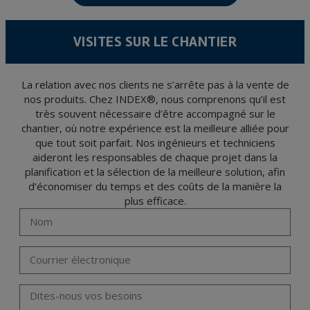
15/1999 du 13 décembre sur la protection des données personnelles.
Il est recommandé de ne pas envoyer de données strictement personnelles,
conformément à la législation de Protection des données, telles que celles relatives à
VISITES SUR LE CHANTIER
la santé, ces donnée n'étant pas cryptées.
L’usager peut à tout moment exercer son droit d'accès, de rectification, d'annulation
et d'opposition en vertu des dispositions au Règlement Général sur la Protection des
Données 2016 (RGPD) en envoyant une lettre accompagnée d'une photocopie de
votre pièce d’identité, à P.I. La Portalada II | c/ Segador 13, 26006 | Logroño (La
La relation avec nos clients ne s’arrête pas à la vente de
Rioja).
nos produits. Chez INDEX®, nous comprenons qu’il est
très souvent nécessaire d’être accompagné sur le
chantier, où notre expérience est la meilleure alliée pour
que tout soit parfait. Nos ingénieurs et techniciens
aideront les responsables de chaque projet dans la
planification et la sélection de la meilleure solution, afin
d’économiser du temps et des coûts de la manière la
plus efficace.