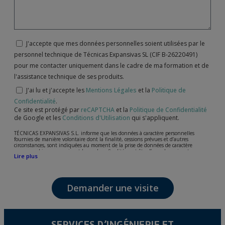
J'accepte que mes données personnelles soient utilisées par le
personnel technique de Técnicas Expansivas SL (CIF B-26220491)
pour me contacter uniquement dans le cadre de ma formation et de
l'assistance technique de ses produits.
J'ai lu et j'accepte les
Mentions Légales
et la
Politique de
Confidentialité
.
Ce site est protégé par
reCAPTCHA
et la
Politique de Confidentialité
de Google et les
Conditions d'Utilisation
qui s'appliquent.
TÉCNICAS EXPANSIVAS S.L. informe que les données à caractère personnelles
fournies de manière volontaire dont la finalité, cessions prévues et d’autres
circonstances, sont indiquées au moment de la prise de données de caractère
personne, bien que, suivant le cas, leur finalité peut être l’une des suivantes,
Lire plus
l’attention de votre demande, litige ou requise, maintien de la relation établie, la
gestion intégrale et commerciale des clients, comptabilité et facturation ou envoi de
communication, y compris par courrier électronique, des nouvelles et activités en
relation avec TÉCNICAS EXPANSIVAS S.L.
Demander une visite
Les données de nos fichiers sont absolument confidentielles et seront traitées avec la
plus grande confidentialité et répondent à toutes les exigences prévues par la loi
15/1999 du 13 décembre sur la protection des données personnelles.
Il est recommandé de ne pas envoyer de données strictement personnelles,
conformément à la législation de Protection des données, telles que celles relatives à
SERVICES D’INGÉNIERIE ET
la santé, ces donnée n'étant pas cryptées.