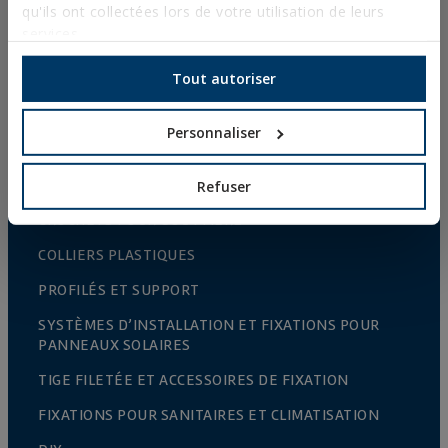
CONNECTEURS POUR BOIS
qu'ils ont collectées lors de votre utilisation de leurs
services.
BOULONNERIE NORMALISÉE
Tout autoriser
FORETS, EMBOUTS ET ACCESSOIRES
COLLIERS MÉTALLIQUES LOURDS
Personnaliser
COLLIERS MÉTALLIQUES LÉGERS
SYSTÈMES DE PROTECTION CONTRE LES INCENDIES
Refuser
CROCHETS POUR GOUTTIÈRE
COLLIERS PLASTIQUES
PROFILÉS ET SUPPORT
SYSTÈMES D’INSTALLATION ET FIXATIONS POUR
PANNEAUX SOLAIRES
TIGE FILETÉE ET ACCESSOIRES DE FIXATION
FIXATIONS POUR SANITAIRES ET CLIMATISATION