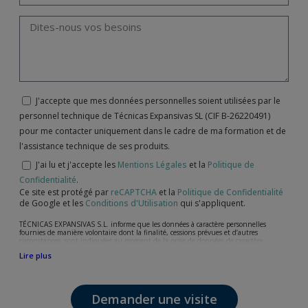
J'accepte que mes données personnelles soient utilisées par le
personnel technique de Técnicas Expansivas SL (CIF B-26220491)
pour me contacter uniquement dans le cadre de ma formation et de
l'assistance technique de ses produits.
J'ai lu et j'accepte les
Mentions Légales
et la
Politique de
Confidentialité
.
Ce site est protégé par
reCAPTCHA
et la
Politique de Confidentialité
de Google et les
Conditions d'Utilisation
qui s'appliquent.
TÉCNICAS EXPANSIVAS S.L. informe que les données à caractère personnelles
fournies de manière volontaire dont la finalité, cessions prévues et d’autres
circonstances, sont indiquées au moment de la prise de données de caractère
personne, bien que, suivant le cas, leur finalité peut être l’une des suivantes,
Lire plus
l’attention de votre demande, litige ou requise, maintien de la relation établie, la
gestion intégrale et commerciale des clients, comptabilité et facturation ou envoi de
communication, y compris par courrier électronique, des nouvelles et activités en
relation avec TÉCNICAS EXPANSIVAS S.L.
Demander une visite
Les données de nos fichiers sont absolument confidentielles et seront traitées avec la
plus grande confidentialité et répondent à toutes les exigences prévues par la loi