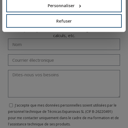
Personnaliser
Notre département d’ingénierie propose des formations
spécifiques et personnalisées dans les différents
Refuser
domaines associés à la fixation : fixations métalliques ou
chimiques, systèmes d’installation, réglementations,
calculs, etc.
J'accepte que mes données personnelles soient utilisées par le
personnel technique de Técnicas Expansivas SL (CIF B-26220491)
pour me contacter uniquement dans le cadre de ma formation et de
l'assistance technique de ses produits.