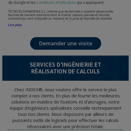
de Google et les
Conditions d'Utilisation
qui s'appliquent.
TÉCNICAS EXPANSIVAS S.L. informe que les données à caractère personnelles
fournies de manière volontaire dont la finalité, cessions prévues et d’autres
circonstances, sont indiquées au moment de la prise de données de caractère
personne, bien que, suivant le cas, leur finalité peut être l’une des suivantes,
Lire plus
l’attention de votre demande, litige ou requise, maintien de la relation établie, la
gestion intégrale et commerciale des clients, comptabilité et facturation ou envoi de
communication, y compris par courrier électronique, des nouvelles et activités en
relation avec TÉCNICAS EXPANSIVAS S.L.
Demander une visite
Les données de nos fichiers sont absolument confidentielles et seront traitées avec la
plus grande confidentialité et répondent à toutes les exigences prévues par la loi
15/1999 du 13 décembre sur la protection des données personnelles.
Il est recommandé de ne pas envoyer de données strictement personnelles,
conformément à la législation de Protection des données, telles que celles relatives à
SERVICES D’INGÉNIERIE ET
la santé, ces donnée n'étant pas cryptées.
RÉALISATION DE CALCULS
L’usager peut à tout moment exercer son droit d'accès, de rectification, d'annulation
et d'opposition en vertu des dispositions au Règlement Général sur la Protection des
Données 2016 (RGPD) en envoyant une lettre accompagnée d'une photocopie de
votre pièce d’identité, à P.I. La Portalada II | c/ Segador 13, 26006 | Logroño (La
Rioja).
Chez INDEX®, nous voulons offrir le service le plus
complet à nos clients. En plus de fournir les meilleures
solutions en matière de fixations et d’ancrages, notre
équipe d’ingénieurs spécialisés conseille techniquement
tous nos clients. Nous disposons par ailleurs de
puissants outils de logiciels pour effectuer les calculs
nécessaires avec une précision totale.