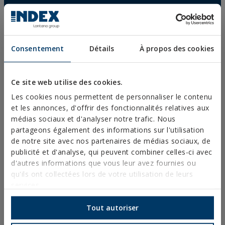
COLLIERS PLASTIQUES
PROFILÉS ET SUPPORT
Consentement
Détails
À propos des cookies
SYSTÈMES D’INSTALLATION ET FIXATIONS POUR
PANNEAUX SOLAIRES
TIGE FILETÉE ET ACCESSOIRES DE FIXATION
Ce site web utilise des cookies.
FIXATIONS POUR SANITAIRES ET CLIMATISATION
Les cookies nous permettent de personnaliser le contenu
et les annonces, d'offrir des fonctionnalités relatives aux
DIY
médias sociaux et d'analyser notre trafic. Nous
partageons également des informations sur l'utilisation
de notre site avec nos partenaires de médias sociaux, de
CATALOGUE EN LIGNE
publicité et d'analyse, qui peuvent combiner celles-ci avec
ACCÈS AUX TÉLÉCHARGEMENTS
d'autres informations que vous leur avez fournies ou
qu'ils ont collectées lors de votre utilisation de leurs
NOUVEAUTÉS ET PRODUITS EN VEDETTE
services.
Tout autoriser
FORMATION TECHNIQUE