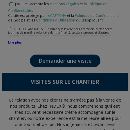
J'ai lu et j'accepte les
Mentions Légales
et la
Politique de
Confidentialité
.
Ce site est protégé par
reCAPTCHA
et la
Politique de Confidentialité
de Google et les
Conditions d'Utilisation
qui s'appliquent.
TÉCNICAS EXPANSIVAS S.L. informe que les données à caractère personnelles
fournies de manière volontaire dont la finalité, cessions prévues et d’autres
circonstances, sont indiquées au moment de la prise de données de caractère
personne, bien que, suivant le cas, leur finalité peut être l’une des suivantes,
Lire plus
l’attention de votre demande, litige ou requise, maintien de la relation établie, la
gestion intégrale et commerciale des clients, comptabilité et facturation ou envoi de
communication, y compris par courrier électronique, des nouvelles et activités en
relation avec TÉCNICAS EXPANSIVAS S.L.
Demander une visite
Les données de nos fichiers sont absolument confidentielles et seront traitées avec la
plus grande confidentialité et répondent à toutes les exigences prévues par la loi
15/1999 du 13 décembre sur la protection des données personnelles.
Il est recommandé de ne pas envoyer de données strictement personnelles,
conformément à la législation de Protection des données, telles que celles relatives à
VISITES SUR LE CHANTIER
la santé, ces donnée n'étant pas cryptées.
L’usager peut à tout moment exercer son droit d'accès, de rectification, d'annulation
et d'opposition en vertu des dispositions au Règlement Général sur la Protection des
Données 2016 (RGPD) en envoyant une lettre accompagnée d'une photocopie de
votre pièce d’identité, à P.I. La Portalada II | c/ Segador 13, 26006 | Logroño (La
La relation avec nos clients ne s’arrête pas à la vente de
Rioja).
nos produits. Chez INDEX®, nous comprenons qu’il est
très souvent nécessaire d’être accompagné sur le
chantier, où notre expérience est la meilleure alliée pour
que tout soit parfait. Nos ingénieurs et techniciens