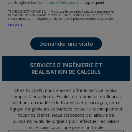
de Google et les
Conditions d'Utilisation
qui s'appliquent.
TÉCNICAS EXPANSIVAS S.L. informe que les données à caractère personnelles
fournies de manière volontaire dont la finalité, cessions prévues et d’autres
circonstances, sont indiquées au moment de la prise de données de caractère
personne, bien que, suivant le cas, leur finalité peut être l’une des suivantes,
Lire plus
l’attention de votre demande, litige ou requise, maintien de la relation établie, la
gestion intégrale et commerciale des clients, comptabilité et facturation ou envoi de
communication, y compris par courrier électronique, des nouvelles et activités en
relation avec TÉCNICAS EXPANSIVAS S.L.
Demander une visite
Les données de nos fichiers sont absolument confidentielles et seront traitées avec la
plus grande confidentialité et répondent à toutes les exigences prévues par la loi
15/1999 du 13 décembre sur la protection des données personnelles.
Il est recommandé de ne pas envoyer de données strictement personnelles,
conformément à la législation de Protection des données, telles que celles relatives à
SERVICES D’INGÉNIERIE ET
la santé, ces donnée n'étant pas cryptées.
RÉALISATION DE CALCULS
L’usager peut à tout moment exercer son droit d'accès, de rectification, d'annulation
et d'opposition en vertu des dispositions au Règlement Général sur la Protection des
Données 2016 (RGPD) en envoyant une lettre accompagnée d'une photocopie de
votre pièce d’identité, à P.I. La Portalada II | c/ Segador 13, 26006 | Logroño (La
Rioja).
Chez INDEX®, nous voulons offrir le service le plus
complet à nos clients. En plus de fournir les meilleures
solutions en matière de fixations et d’ancrages, notre
équipe d’ingénieurs spécialisés conseille techniquement
tous nos clients. Nous disposons par ailleurs de
puissants outils de logiciels pour effectuer les calculs
nécessaires avec une précision totale.