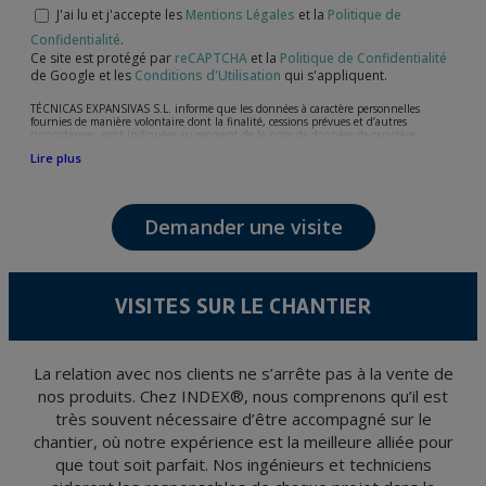
J'ai lu et j'accepte les
Mentions Légales
et la
Politique de
Confidentialité
.
Ce site est protégé par
reCAPTCHA
et la
Politique de Confidentialité
de Google et les
Conditions d'Utilisation
qui s'appliquent.
TÉCNICAS EXPANSIVAS S.L. informe que les données à caractère personnelles
fournies de manière volontaire dont la finalité, cessions prévues et d’autres
circonstances, sont indiquées au moment de la prise de données de caractère
personne, bien que, suivant le cas, leur finalité peut être l’une des suivantes,
Lire plus
l’attention de votre demande, litige ou requise, maintien de la relation établie, la
gestion intégrale et commerciale des clients, comptabilité et facturation ou envoi de
communication, y compris par courrier électronique, des nouvelles et activités en
relation avec TÉCNICAS EXPANSIVAS S.L.
Demander une visite
Les données de nos fichiers sont absolument confidentielles et seront traitées avec la
plus grande confidentialité et répondent à toutes les exigences prévues par la loi
15/1999 du 13 décembre sur la protection des données personnelles.
Il est recommandé de ne pas envoyer de données strictement personnelles,
conformément à la législation de Protection des données, telles que celles relatives à
VISITES SUR LE CHANTIER
la santé, ces donnée n'étant pas cryptées.
L’usager peut à tout moment exercer son droit d'accès, de rectification, d'annulation
et d'opposition en vertu des dispositions au Règlement Général sur la Protection des
Données 2016 (RGPD) en envoyant une lettre accompagnée d'une photocopie de
votre pièce d’identité, à P.I. La Portalada II | c/ Segador 13, 26006 | Logroño (La
La relation avec nos clients ne s’arrête pas à la vente de
Rioja).
nos produits. Chez INDEX®, nous comprenons qu’il est
très souvent nécessaire d’être accompagné sur le
chantier, où notre expérience est la meilleure alliée pour
que tout soit parfait. Nos ingénieurs et techniciens