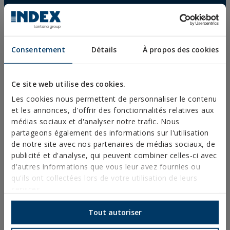
COLLIERS PLASTIQUES
PROFILÉS ET SUPPORT
Consentement
Détails
À propos des cookies
SYSTÈMES D’INSTALLATION ET FIXATIONS POUR
PANNEAUX SOLAIRES
TIGE FILETÉE ET ACCESSOIRES DE FIXATION
Ce site web utilise des cookies.
FIXATIONS POUR SANITAIRES ET CLIMATISATION
Les cookies nous permettent de personnaliser le contenu
et les annonces, d'offrir des fonctionnalités relatives aux
DIY
médias sociaux et d'analyser notre trafic. Nous
partageons également des informations sur l'utilisation
de notre site avec nos partenaires de médias sociaux, de
CATALOGUE EN LIGNE
publicité et d'analyse, qui peuvent combiner celles-ci avec
ACCÈS AUX TÉLÉCHARGEMENTS
d'autres informations que vous leur avez fournies ou
qu'ils ont collectées lors de votre utilisation de leurs
NOUVEAUTÉS ET PRODUITS EN VEDETTE
services.
Tout autoriser
FORMATION TECHNIQUE