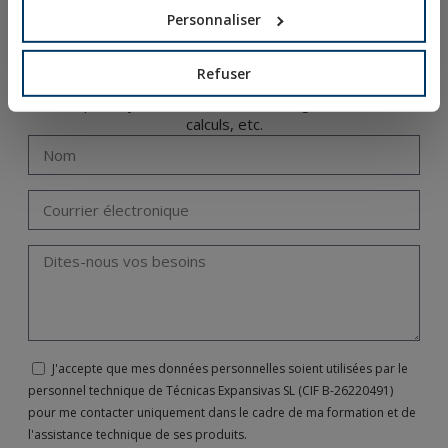
Personnaliser
Notre département d’ingénierie propose des formations
spécifiques et personnalisées dans les différents
Refuser
domaines associés à la fixation : fixations métalliques ou
chimiques, systèmes d’installation, réglementations,
calculs, etc.
J'accepte que mes données personnelles soient utilisées par le
personnel technique de Técnicas Expansivas SL (CIF B-26220491)
pour me contacter uniquement dans le cadre de ma formation et de
l'assistance technique de ses produits.