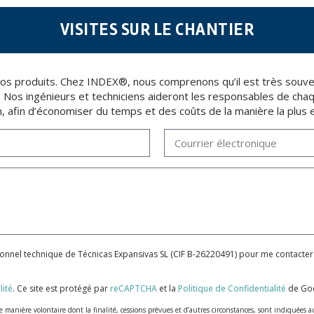
VISITES SUR LE CHANTIER
e nos produits. Chez INDEX®, nous comprenons qu’il est très souv
t. Nos ingénieurs et techniciens aideront les responsables de chaque
n, afin d’économiser du temps et des coûts de la manière la plus e
sonnel technique de Técnicas Expansivas SL (CIF B-26220491) pour me contacter
lité
.
Ce site est protégé par
reCAPTCHA
et la
Politique de Confidentialité
de Goo
anière volontaire dont la finalité, cessions prévues et d’autres circonstances, sont indiquées a