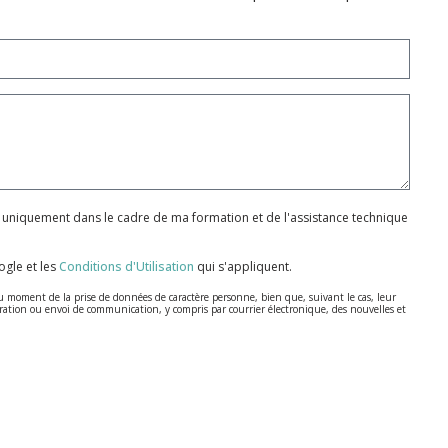
 uniquement dans le cadre de ma formation et de l'assistance technique
gle et les
Conditions d'Utilisation
qui s'appliquent.
u moment de la prise de données de caractère personne, bien que, suivant le cas, leur
cturation ou envoi de communication, y compris par courrier électronique, des nouvelles et
écembre sur la protection des données personnelles.
nt pas cryptées.
6 (RGPD) en envoyant une lettre accompagnée d'une photocopie de votre pièce d’identité,