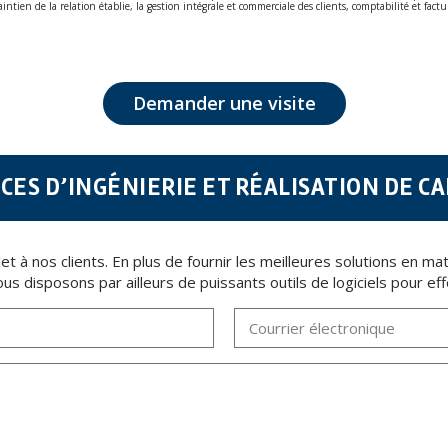
aintien de la relation établie, la gestion intégrale et commerciale des clients, comptabilité et fa
lus grande confidentialité et répondent à toutes les exigences prévues par la loi 15/1999 du 13 d
a législation de Protection des données, telles que celles relatives à la santé, ces donnée n'éta
t d'opposition en vertu des dispositions au Règlement Général sur la Protection des Données 201
Demander une visite
CES D’INGÉNIERIE ET RÉALISATION DE C
t à nos clients. En plus de fournir les meilleures solutions en ma
us disposons par ailleurs de puissants outils de logiciels pour eff