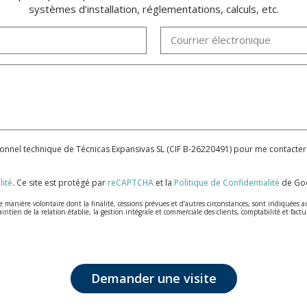
systèmes d’installation, réglementations, calculs, etc.
sonnel technique de Técnicas Expansivas SL (CIF B-26220491) pour me contacter
lité
.
Ce site est protégé par
reCAPTCHA
et la
Politique de Confidentialité
de Goo
anière volontaire dont la finalité, cessions prévues et d’autres circonstances, sont indiquées a
aintien de la relation établie, la gestion intégrale et commerciale des clients, comptabilité et fa
lus grande confidentialité et répondent à toutes les exigences prévues par la loi 15/1999 du 13 d
a législation de Protection des données, telles que celles relatives à la santé, ces donnée n'éta
t d'opposition en vertu des dispositions au Règlement Général sur la Protection des Données 201
Demander une visite