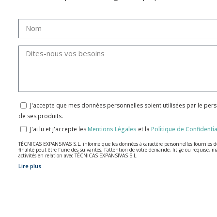
J'accepte que mes données personnelles soient utilisées par le per
de ses produits.
J'ai lu et j'accepte les
Mentions Légales
et la
Politique de Confidentia
TÉCNICAS EXPANSIVAS S.L. informe que les données à caractère personnelles fournies de m
finalité peut être l’une des suivantes, l’attention de votre demande, litige ou requise, m
activités en relation avec TÉCNICAS EXPANSIVAS S.L.
Lire plus
Les données de nos fichiers sont absolument confidentielles et seront traitées avec la p
Il est recommandé de ne pas envoyer de données strictement personnelles, conformément à l
L’usager peut à tout moment exercer son droit d'accès, de rectification, d'annulation e
à P.I. La Portalada II | c/ Segador 13, 26006 | Logroño (La Rioja).