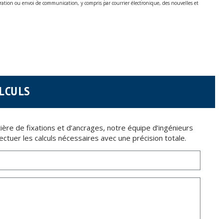
cturation ou envoi de communication, y compris par courrier électronique, des nouvelles et
écembre sur la protection des données personnelles.
nt pas cryptées.
6 (RGPD) en envoyant une lettre accompagnée d'une photocopie de votre pièce d’identité,
ALCULS
tière de fixations et d’ancrages, notre équipe d’ingénieurs
ectuer les calculs nécessaires avec une précision totale.