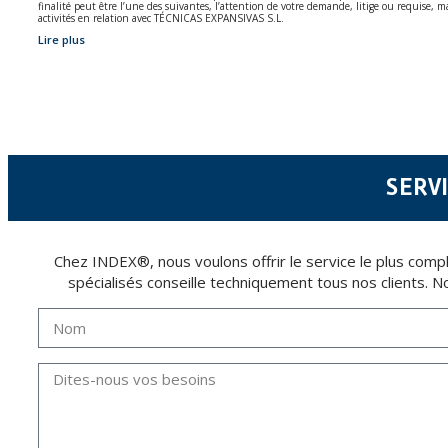
finalité peut être l’une des suivantes, l’attention de votre demande, litige ou requise, m
activités en relation avec TÉCNICAS EXPANSIVAS S.L.
Lire plus
Les données de nos fichiers sont absolument confidentielles et seront traitées avec la p
Il est recommandé de ne pas envoyer de données strictement personnelles, conformément à l
L’usager peut à tout moment exercer son droit d'accès, de rectification, d'annulation e
à P.I. La Portalada II | c/ Segador 13, 26006 | Logroño (La Rioja).
SERVI
Chez INDEX®, nous voulons offrir le service le plus comple
spécialisés conseille techniquement tous nos clients. No