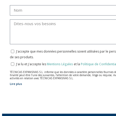
J'accepte que mes données personnelles soient utilisées par le per
de ses produits.
J'ai lu et j'accepte les
Mentions Légales
et la
Politique de Confidentia
TÉCNICAS EXPANSIVAS S.L. informe que les données à caractère personnelles fournies de m
finalité peut être l’une des suivantes, l’attention de votre demande, litige ou requise, m
activités en relation avec TÉCNICAS EXPANSIVAS S.L.
Lire plus
Les données de nos fichiers sont absolument confidentielles et seront traitées avec la p
Il est recommandé de ne pas envoyer de données strictement personnelles, conformément à l
L’usager peut à tout moment exercer son droit d'accès, de rectification, d'annulation e
à P.I. La Portalada II | c/ Segador 13, 26006 | Logroño (La Rioja).