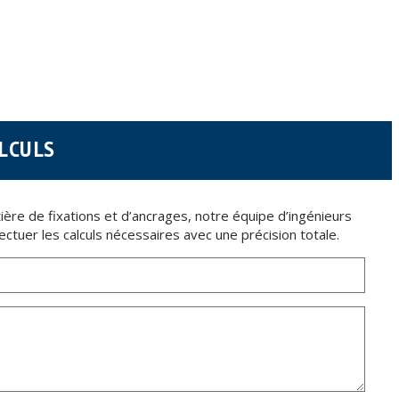
écembre sur la protection des données personnelles.
nt pas cryptées.
6 (RGPD) en envoyant une lettre accompagnée d'une photocopie de votre pièce d’identité,
ALCULS
tière de fixations et d’ancrages, notre équipe d’ingénieurs
ectuer les calculs nécessaires avec une précision totale.