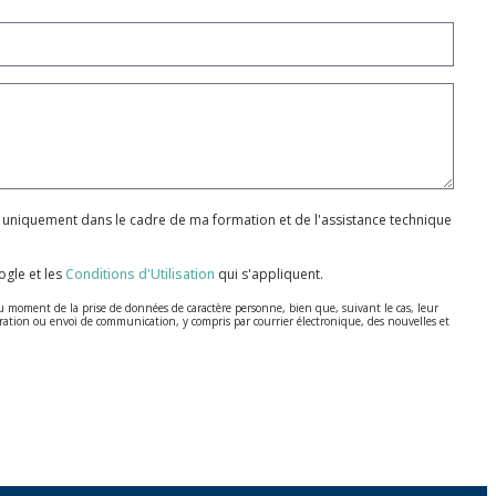
 uniquement dans le cadre de ma formation et de l'assistance technique
gle et les
Conditions d'Utilisation
qui s'appliquent.
u moment de la prise de données de caractère personne, bien que, suivant le cas, leur
cturation ou envoi de communication, y compris par courrier électronique, des nouvelles et
écembre sur la protection des données personnelles.
nt pas cryptées.
6 (RGPD) en envoyant une lettre accompagnée d'une photocopie de votre pièce d’identité,