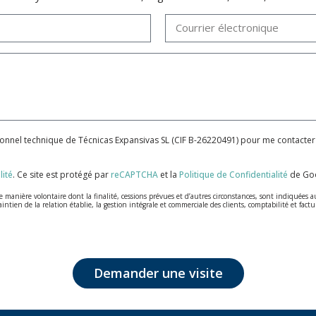
sonnel technique de Técnicas Expansivas SL (CIF B-26220491) pour me contacter
lité
.
Ce site est protégé par
reCAPTCHA
et la
Politique de Confidentialité
de Goo
anière volontaire dont la finalité, cessions prévues et d’autres circonstances, sont indiquées a
aintien de la relation établie, la gestion intégrale et commerciale des clients, comptabilité et fa
lus grande confidentialité et répondent à toutes les exigences prévues par la loi 15/1999 du 13 d
a législation de Protection des données, telles que celles relatives à la santé, ces donnée n'éta
t d'opposition en vertu des dispositions au Règlement Général sur la Protection des Données 201
Demander une visite