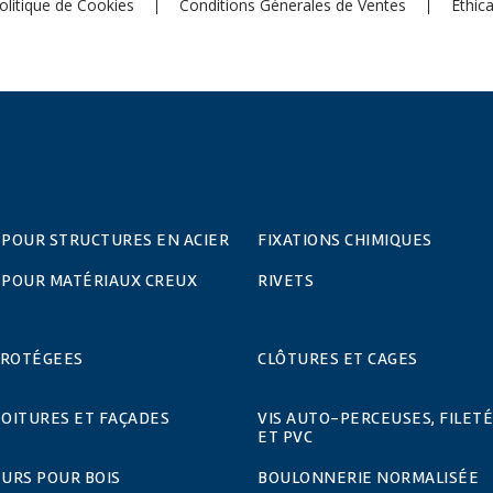
olitique de Cookies
Conditions Génerales de Ventes
Ethic
 POUR STRUCTURES EN ACIER
FIXATIONS CHIMIQUES
 POUR MATÉRIAUX CREUX
RIVETS
PROTÉGEES
CLÔTURES ET CAGES
TOITURES ET FAÇADES
VIS AUTO-PERCEUSES, FILETÉ
ET PVC
URS POUR BOIS
BOULONNERIE NORMALISÉE