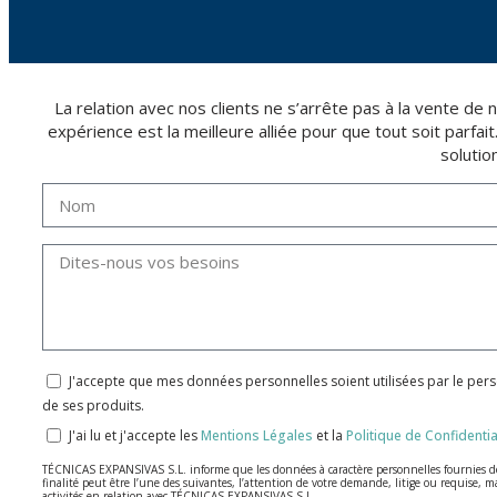
La relation avec nos clients ne s’arrête pas à la vente d
expérience est la meilleure alliée pour que tout soit parfai
solutio
J'accepte que mes données personnelles soient utilisées par le per
de ses produits.
J'ai lu et j'accepte les
Mentions Légales
et la
Politique de Confidentia
TÉCNICAS EXPANSIVAS S.L. informe que les données à caractère personnelles fournies de m
finalité peut être l’une des suivantes, l’attention de votre demande, litige ou requise, m
activités en relation avec TÉCNICAS EXPANSIVAS S.L.