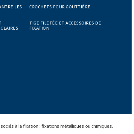
ONTRE LES
CROCHETS POUR GOUTTIÈRE
T
TIGE FILETÉE ET ACCESSOIRES DE
SOLAIRES
FIXATION
iés à la fixation : fixations métalliques ou chimiques,