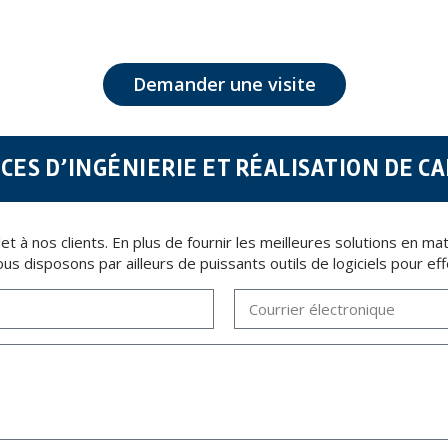
lus grande confidentialité et répondent à toutes les exigences prévues par la loi 15/1999 du 13 d
a législation de Protection des données, telles que celles relatives à la santé, ces donnée n'éta
t d'opposition en vertu des dispositions au Règlement Général sur la Protection des Données 201
Demander une visite
CES D’INGÉNIERIE ET RÉALISATION DE C
t à nos clients. En plus de fournir les meilleures solutions en ma
us disposons par ailleurs de puissants outils de logiciels pour eff