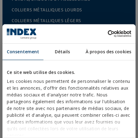
COLLIERS MÉTALLIQUES LOURDS
COLLIERS MÉTALLIQUES LÉGERS
SYSTÈMES DE PROTECTION CONTRE LES INCENDIES
CROCHETS POUR GOUTTIÈRE
Consentement
Détails
À propos des cookies
COLLIERS PLASTIQUES
PROFILÉS ET SUPPORT
Ce site web utilise des cookies.
SYSTÈMES D’INSTALLATION ET FIXATIONS POUR
PANNEAUX SOLAIRES
Les cookies nous permettent de personnaliser le contenu
et les annonces, d'offrir des fonctionnalités relatives aux
TIGE FILETÉE ET ACCESSOIRES DE FIXATION
médias sociaux et d'analyser notre trafic. Nous
partageons également des informations sur l'utilisation
FIXATIONS POUR SANITAIRES ET CLIMATISATION
de notre site avec nos partenaires de médias sociaux, de
DIY
publicité et d'analyse, qui peuvent combiner celles-ci avec
d'autres informations que vous leur avez fournies ou
qu'ils ont collectées lors de votre utilisation de leurs
CATALOGUE EN LIGNE
services.