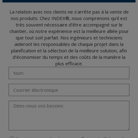
et d'opposition en vertu des dispositions au Règlement Général sur la Protection des
Données 2016 (RGPD) en envoyant une lettre accompagnée d'une photocopie de
votre pièce d’identité, à P.I. La Portalada II | c/ Segador 13, 26006 | Logroño (La
La relation avec nos clients ne s’arrête pas à la vente de
Rioja).
nos produits. Chez INDEX®, nous comprenons qu’il est
très souvent nécessaire d’être accompagné sur le
chantier, où notre expérience est la meilleure alliée pour
que tout soit parfait. Nos ingénieurs et techniciens
aideront les responsables de chaque projet dans la
planification et la sélection de la meilleure solution, afin
d’économiser du temps et des coûts de la manière la
plus efficace.