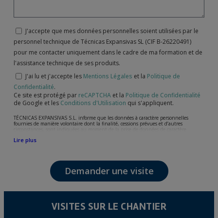
J'accepte que mes données personnelles soient utilisées par le
personnel technique de Técnicas Expansivas SL (CIF B-26220491)
pour me contacter uniquement dans le cadre de ma formation et de
l'assistance technique de ses produits.
J'ai lu et j'accepte les
Mentions Légales
et la
Politique de
Confidentialité
.
Ce site est protégé par
reCAPTCHA
et la
Politique de Confidentialité
de Google et les
Conditions d'Utilisation
qui s'appliquent.
TÉCNICAS EXPANSIVAS S.L. informe que les données à caractère personnelles
fournies de manière volontaire dont la finalité, cessions prévues et d’autres
circonstances, sont indiquées au moment de la prise de données de caractère
personne, bien que, suivant le cas, leur finalité peut être l’une des suivantes,
Lire plus
l’attention de votre demande, litige ou requise, maintien de la relation établie, la
gestion intégrale et commerciale des clients, comptabilité et facturation ou envoi de
communication, y compris par courrier électronique, des nouvelles et activités en
relation avec TÉCNICAS EXPANSIVAS S.L.
Demander une visite
Les données de nos fichiers sont absolument confidentielles et seront traitées avec la
plus grande confidentialité et répondent à toutes les exigences prévues par la loi
15/1999 du 13 décembre sur la protection des données personnelles.
Il est recommandé de ne pas envoyer de données strictement personnelles,
conformément à la législation de Protection des données, telles que celles relatives à
VISITES SUR LE CHANTIER
la santé, ces donnée n'étant pas cryptées.
L’usager peut à tout moment exercer son droit d'accès, de rectification, d'annulation