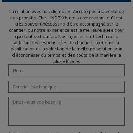
et d'opposition en vertu des dispositions au Règlement Général sur la Protection des
Données 2016 (RGPD) en envoyant une lettre accompagnée d'une photocopie de
votre pièce d’identité, à P.I. La Portalada II | c/ Segador 13, 26006 | Logroño (La
La relation avec nos clients ne s’arrête pas à la vente de
Rioja).
nos produits. Chez INDEX®, nous comprenons qu’il est
très souvent nécessaire d’être accompagné sur le
chantier, où notre expérience est la meilleure alliée pour
que tout soit parfait. Nos ingénieurs et techniciens
aideront les responsables de chaque projet dans la
planification et la sélection de la meilleure solution, afin
d’économiser du temps et des coûts de la manière la
plus efficace.