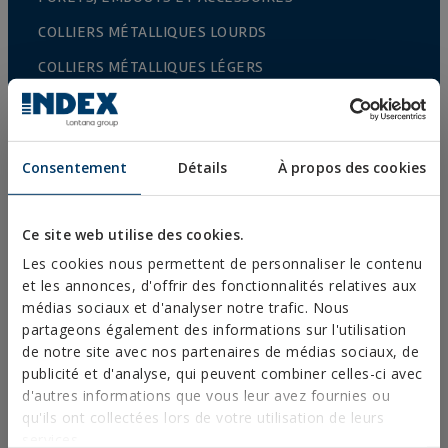
COLLIERS MÉTALLIQUES LOURDS
COLLIERS MÉTALLIQUES LÉGERS
SYSTÈMES DE PROTECTION CONTRE LES INCENDIES
CROCHETS POUR GOUTTIÈRE
Consentement
Détails
À propos des cookies
COLLIERS PLASTIQUES
PROFILÉS ET SUPPORT
Ce site web utilise des cookies.
SYSTÈMES D’INSTALLATION ET FIXATIONS POUR
PANNEAUX SOLAIRES
Les cookies nous permettent de personnaliser le contenu
et les annonces, d'offrir des fonctionnalités relatives aux
TIGE FILETÉE ET ACCESSOIRES DE FIXATION
médias sociaux et d'analyser notre trafic. Nous
partageons également des informations sur l'utilisation
FIXATIONS POUR SANITAIRES ET CLIMATISATION
de notre site avec nos partenaires de médias sociaux, de
DIY
publicité et d'analyse, qui peuvent combiner celles-ci avec
d'autres informations que vous leur avez fournies ou
qu'ils ont collectées lors de votre utilisation de leurs
CATALOGUE EN LIGNE
services.