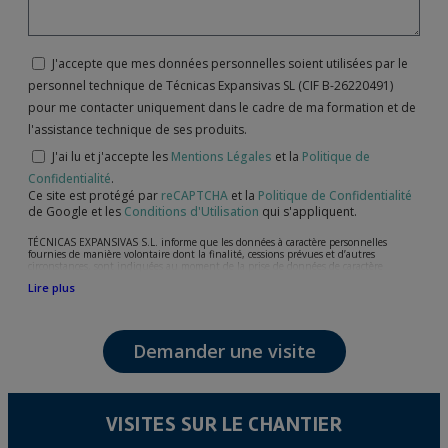
J'accepte que mes données personnelles soient utilisées par le
personnel technique de Técnicas Expansivas SL (CIF B-26220491)
pour me contacter uniquement dans le cadre de ma formation et de
l'assistance technique de ses produits.
J'ai lu et j'accepte les
Mentions Légales
et la
Politique de
Confidentialité
.
Ce site est protégé par
reCAPTCHA
et la
Politique de Confidentialité
de Google et les
Conditions d'Utilisation
qui s'appliquent.
TÉCNICAS EXPANSIVAS S.L. informe que les données à caractère personnelles
fournies de manière volontaire dont la finalité, cessions prévues et d’autres
circonstances, sont indiquées au moment de la prise de données de caractère
personne, bien que, suivant le cas, leur finalité peut être l’une des suivantes,
Lire plus
l’attention de votre demande, litige ou requise, maintien de la relation établie, la
gestion intégrale et commerciale des clients, comptabilité et facturation ou envoi de
communication, y compris par courrier électronique, des nouvelles et activités en
relation avec TÉCNICAS EXPANSIVAS S.L.
Demander une visite
Les données de nos fichiers sont absolument confidentielles et seront traitées avec la
plus grande confidentialité et répondent à toutes les exigences prévues par la loi
15/1999 du 13 décembre sur la protection des données personnelles.
Il est recommandé de ne pas envoyer de données strictement personnelles,
conformément à la législation de Protection des données, telles que celles relatives à
VISITES SUR LE CHANTIER
la santé, ces donnée n'étant pas cryptées.
L’usager peut à tout moment exercer son droit d'accès, de rectification, d'annulation