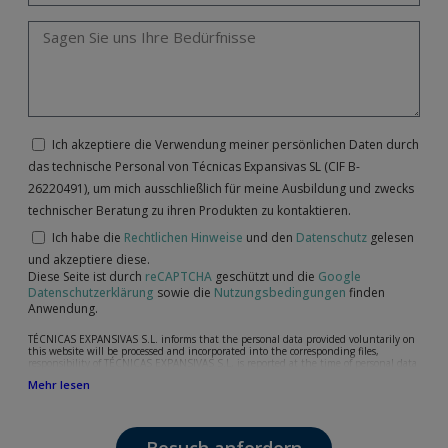
Ich akzeptiere die Verwendung meiner persönlichen Daten durch
das technische Personal von Técnicas Expansivas SL (CIF B-
26220491), um mich ausschließlich für meine Ausbildung und zwecks
technischer Beratung zu ihren Produkten zu kontaktieren.
Ich habe die
Rechtlichen Hinweise
und den
Datenschutz
gelesen
und akzeptiere diese.
Diese Seite ist durch
reCAPTCHA
geschützt und die
Google
Datenschutzerklärung
sowie die
Nutzungsbedingungen
finden
Anwendung.
TÉCNICAS EXPANSIVAS S.L. informs that the personal data provided voluntarily on
this website will be processed and incorporated into the corresponding files,
responsibility of TÉCNICAS EXPANSIVAS S.L, is reported at the time of personal data
collection, although, according to the specific case, its purpose may be any of the
Mehr lesen
following: attention to your referred request, complaint or question, established
relationship maintenance, comprehensive and commercial customer management,
accounting and billing or sending communications, including electronic media,
news and activities related to TÉCNICAS EXPANSIVAS S.L.
The data in our files are strictly confidential and shall be treated with the utmost