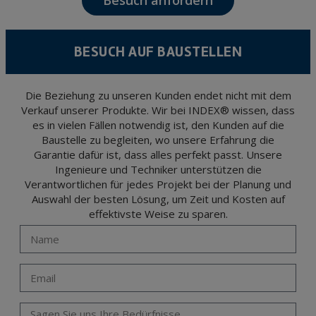
Besuch anfordern
confidentiality and shall comply with all the requirements provided for the General
Data Protection Regulation (GDPR) 2016.
According to Data Protection legislation, you are strongly advised not to send high-
level personal data, such as those relating to health, as they are not encoded or
BESUCH AUF BAUSTELLEN
encrypted. Should these details be sent, it is done so under your sole responsibility.
The user may at any time exercise their rights of access, rectification, cancellation
and opposition under the provisions of the General Data Protection Regulation
(GDPR) 2016 by sending a letter together with a photocopy of your ID, to P.I. La
Portalada II | c/ Segador 13, 26006 | Logroño (La Rioja).
Die Beziehung zu unseren Kunden endet nicht mit dem
Verkauf unserer Produkte. Wir bei INDEX® wissen, dass
es in vielen Fällen notwendig ist, den Kunden auf die
Baustelle zu begleiten, wo unsere Erfahrung die
Garantie dafür ist, dass alles perfekt passt. Unsere
Ingenieure und Techniker unterstützen die
Verantwortlichen für jedes Projekt bei der Planung und
Auswahl der besten Lösung, um Zeit und Kosten auf
effektivste Weise zu sparen.