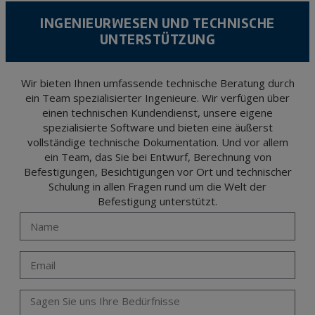
According to Data Protection legislation, you are strongly advised not to send high-
level personal data, such as those relating to health, as they are not encoded or
INGENIEURWESEN UND TECHNISCHE
encrypted. Should these details be sent, it is done so under your sole responsibility.
UNTERSTÜTZUNG
The user may at any time exercise their rights of access, rectification, cancellation
and opposition under the provisions of the General Data Protection Regulation
(GDPR) 2016 by sending a letter together with a photocopy of your ID, to P.I. La
Portalada II | c/ Segador 13, 26006 | Logroño (La Rioja).
Wir bieten Ihnen umfassende technische Beratung durch
ein Team spezialisierter Ingenieure. Wir verfügen über
einen technischen Kundendienst, unsere eigene
spezialisierte Software und bieten eine äußerst
vollständige technische Dokumentation. Und vor allem
ein Team, das Sie bei Entwurf, Berechnung von
Befestigungen, Besichtigungen vor Ort und technischer
Schulung in allen Fragen rund um die Welt der
Befestigung unterstützt.