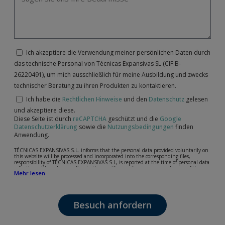
Ich akzeptiere die Verwendung meiner persönlichen Daten durch
das technische Personal von Técnicas Expansivas SL (CIF B-
26220491), um mich ausschließlich für meine Ausbildung und zwecks
technischer Beratung zu ihren Produkten zu kontaktieren.
Ich habe die
Rechtlichen Hinweise
und den
Datenschutz
gelesen
und akzeptiere diese.
Diese Seite ist durch
reCAPTCHA
geschützt und die
Google
Datenschutzerklärung
sowie die
Nutzungsbedingungen
finden
Anwendung.
TÉCNICAS EXPANSIVAS S.L. informs that the personal data provided voluntarily on
this website will be processed and incorporated into the corresponding files,
responsibility of TÉCNICAS EXPANSIVAS S.L, is reported at the time of personal data
collection, although, according to the specific case, its purpose may be any of the
Mehr lesen
following: attention to your referred request, complaint or question, established
relationship maintenance, comprehensive and commercial customer management,
accounting and billing or sending communications, including electronic media,
news and activities related to TÉCNICAS EXPANSIVAS S.L.
Besuch anfordern
The data in our files are strictly confidential and shall be treated with the utmost
confidentiality and shall comply with all the requirements provided for the General
Data Protection Regulation (GDPR) 2016.