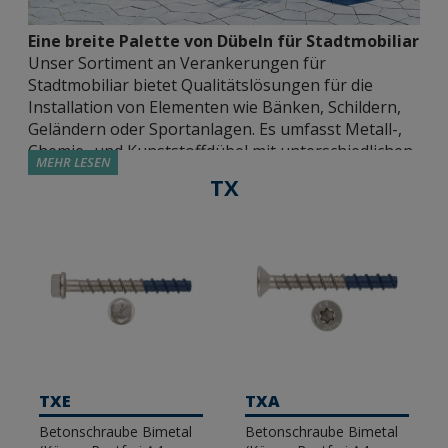
Eine breite Palette von Dübeln für Stadtmobiliar
Unser Sortiment an Verankerungen für
Stadtmobiliar bietet Qualitätslösungen für die
Installation von Elementen wie Bänken, Schildern,
Geländern oder Sportanlagen. Es umfasst Metall-,
Chemie- und Kunststoffdübel mit unterschiedlichen
MEHR LESEN
Zulassungen, Materialien und Größen, so dass der
TX
Installateur für jede Anwendung die am besten
geeignete Lösung wählen kann.
Zugelassene Metalldübel.
Wir verfügen über
verschiedene, von unabhängigen Institutionen
zugelassene Metalldübel, die in der Lage sind,
sichere und widerstandsfähige Verbindungen in
allen Arten von Umgebungen zu garantieren. Wir
haben Optionen mit ETE Opt 7- und ETE Opt 1-
TXE
TXA
Zulassungen für den Einsatz in gerissenem und
Betonschraube Bimetal
Betonschraube Bimetal
ungerissenem Beton, seismisch C1&C2 oder