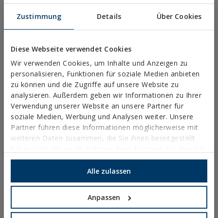
METRISCHE SCHRAUBEN
Zustimmung
Details
Über Cookies
ABDECKKAPPEN, BITS UND ZUBEHÖR
MASSIVROHRSCHELLEN
Diese Webseite verwendet Cookies
LEICHTE ROHRSCHELLEN
Wir verwenden Cookies, um Inhalte und Anzeigen zu
personalisieren, Funktionen für soziale Medien anbieten
BRANDSCHUTZSYSTEME
zu können und die Zugriffe auf unsere Website zu
RINNENHALTER
analysieren. Außerdem geben wir Informationen zu Ihrer
Verwendung unserer Website an unsere Partner für
NYLON-SCHELLEN
soziale Medien, Werbung und Analysen weiter. Unsere
PROFILE, SCHIENEN UND GRUNDANBINDUNGEN
Partner führen diese Informationen möglicherweise mit
weiteren Daten zusammen, die Sie ihnen bereitgestellt
INSTALLATIONSSYSTEME UND BEFESTIGUNGEN FÜR
haben oder die sie im Rahmen Ihrer Nutzung der Dienste
SOLARMODULE
gesammelt haben.
GEWINDESTANGEN UND BEFESTIGUNGSZUBEHÖR
Alle zulassen
SANITÄR-UND KLIMAANLAGENBEFESTIGUNG
Anpassen
DIY