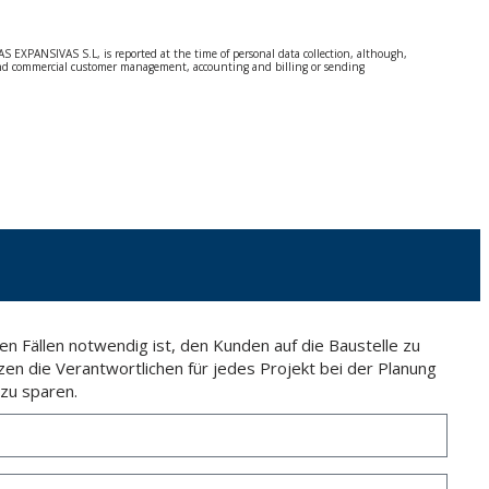
S EXPANSIVAS S.L, is reported at the time of personal data collection, although,
e and commercial customer management, accounting and billing or sending
 Regulation (GDPR) 2016.
 details be sent, it is done so under your sole responsibility.
 letter together with a photocopy of your ID, to P.I. La Portalada II | c/ Segador 13,
n Fällen notwendig ist, den Kunden auf die Baustelle zu
zen die Verantwortlichen für jedes Projekt bei der Planung
zu sparen.