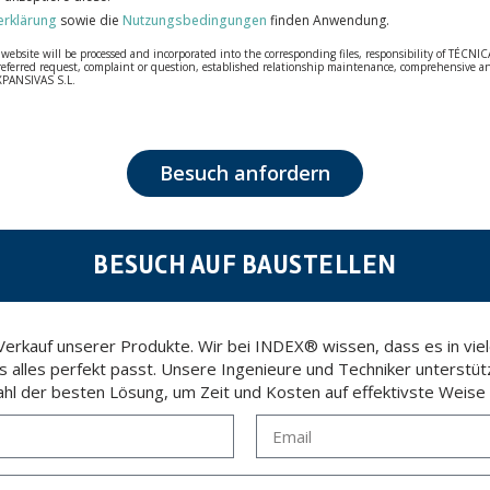
erklärung
sowie die
Nutzungsbedingungen
finden Anwendung.
bsite will be processed and incorporated into the corresponding files, responsibility of TÉCNICA
our referred request, complaint or question, established relationship maintenance, comprehensiv
EXPANSIVAS S.L.
fidentiality and shall comply with all the requirements provided for the General Data Protection
personal data, such as those relating to health, as they are not encoded or encrypted. Should these
 opposition under the provisions of the General Data Protection Regulation (GDPR) 2016 by sending a
Besuch anfordern
BESUCH AUF BAUSTELLEN
rkauf unserer Produkte. Wir bei INDEX® wissen, dass es in viele
ss alles perfekt passt. Unsere Ingenieure und Techniker unterstüt
hl der besten Lösung, um Zeit und Kosten auf effektivste Weise 