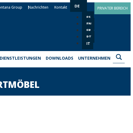
DE
ontana Group
Nachrichten
Kontakt
PRIVATER BEREICH
ES
EN
FR
PT
IT
DIENSTLEISTUNGEN
DOWNLOADS
UNTERNEHMEN
ORTMÖBEL
et Qualitätslösungen für die Installation
ortanlagen. Es umfasst Metall-, Chemie-