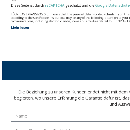
Diese Seite ist durch
reCAPTCHA
geschützt und die
Google Datenschutz
TÉCNICAS EXPANSIVAS S.L. informs that the personal data provided voluntarily on this we
according to the specific case, its purpose may be any of the following: attention to y
communications, including electronic media, news and activities related to TÉCNICAS 
Mehr lesen
The data in our files are strictly confidential and shall be treated with the utmost con
According to Data Protection legislation, you are strongly advised not to send high-level 
The user may at any time exercise their rights of access, rectification, cancellation and
26006 | Logroño (La Rioja).
Die Beziehung zu unseren Kunden endet nicht mit dem Ve
begleiten, wo unsere Erfahrung die Garantie dafür ist, da
und Auswa