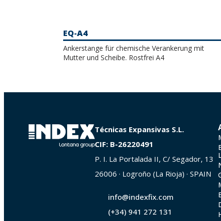
EQ-A4
Ankerstange für chemische Verankerung mit
Mutter und Scheibe. Rostfrei A4
Técnicas Expansivas S.L.
CIF: B-26220491
P. I. La Portalada II, C/ Segador, 13
26006 · Logroño (La Rioja) · SPAIN
info@indexfix.com
(+34) 941 272 131