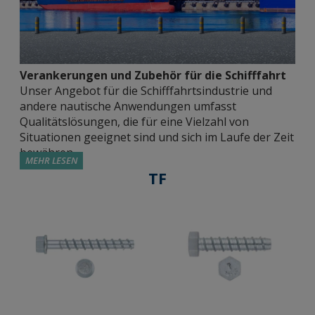
Verankerungen und Zubehör für die Schifffahrt
Unser Angebot für die Schifffahrtsindustrie und
andere nautische Anwendungen umfasst
Qualitätslösungen, die für eine Vielzahl von
Situationen geeignet sind und sich im Laufe der Zeit
bewähren.
MEHR LESEN
TF
Zugelassene Metallverschlüsse.
Wir bieten der
Schifffahrtsindustrie verschiedene Optionen für
hochleistungsfähige Befestigungen. Wir haben
Spreizdübel mit Außengewinde (MT), Spreizdübel
mit Innengewinde (HE), Schrauben für die direkte
Befestigung in Beton (TH/TF) oder für schwere
Lasten (SL). Sie sind von unabhängigen
Institutionen zugelassen, die ihre Leistung für