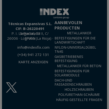
Edelstahldübel. Geeignet für Außenbereiche mit
mäßiger Verschmutzung.
- Sehr hohes Korrosionsniveau (C5): A4 (AISI 316)
Anker aus nichtrostendem Stahl. Geeignet für
AANBEVOLEN
Técnicas Expansivas S.L.
Küstengebiete, Außenbereiche mit starker
PRODUCTEN
CIF: B-26220491
industrieller Verschmutzung oder Bereiche in der
P. I. La Portalada II, C/ Segador, 13
METALLANKER
Nähe von Straßen.
26006 · Logroño (La Rioja) · SPAIN
BEFESTIGUNGEN FÜR DIE
LANDWIRTSCHAFT
info@indexfix.com
NYLON-UNIVERSALDÜBEL
TN4S
(+34) 941 272 131
GASBETRIEBENES
BEFESTIGUNG
KARTE ANZEIGEN
METALLANKER FÜR BETON
BEFESTIGUNGEN FÜR
SOLARMODULE
DACH-UND
FASSADENSCHRAUBEN
HOLZSCHRAUBEN
POLYURETHAN-SCHÄUME
HÄUFIG GESTELLTE FRAGEN