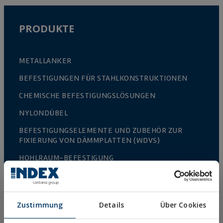
PRODUKTE
METALLANKER
BEFESTIGUNGEN FÜR STAHLKONSTRUKTIONEN
CHEMISCHE BEFESTIGUNGSLÖSUNGEN
NYLONDÜBEL
BEFESTIGUNGSELEMENTE UND ZUBEHÖR ZUR
FIXIERUNG VON DÄMMPLATTEN (WDVS)
HOHLRAUM-BEFESTIGUNG
BLINDNIETEN
ZUBEHÖR FÜR KABELBINDER UND UMZÄUNUNGEN
Zustimmung
Details
Über Cookies
ZUBEHÖR FÜR ZÄUNE