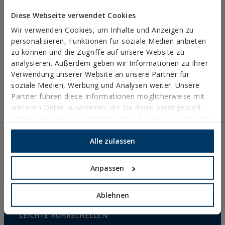
GESCHÜTZTER ANBAU
Diese Webseite verwendet Cookies
ZÄUNE UND KÄFIGE
Wir verwenden Cookies, um Inhalte und Anzeigen zu
SCHNELLBAUSCHRAUBEN UND ZUBEHÖR
personalisieren, Funktionen für soziale Medien anbieten
zu können und die Zugriffe auf unsere Website zu
DIREKTMONTAGE
analysieren. Außerdem geben wir Informationen zu Ihrer
Verwendung unserer Website an unsere Partner für
DACH-UND FASSADENSCHRAUBEN
soziale Medien, Werbung und Analysen weiter. Unsere
BOHR-BLECH-UND PVC FENSTERBAUSCHRAUBEN
Partner führen diese Informationen möglicherweise mit
weiteren Daten zusammen, die Sie ihnen bereitgestellt
HOLZSCHRAUBEN
haben oder die sie im Rahmen Ihrer Nutzung der Dienste
HAKEN, ÖSEN UND NÄGEL
gesammelt haben.
Alle zulassen
HOLZVERBINDER
METRISCHE SCHRAUBEN
Anpassen
ABDECKKAPPEN, BITS UND ZUBEHÖR
Ablehnen
MASSIVROHRSCHELLEN
LEICHTE ROHRSCHELLEN