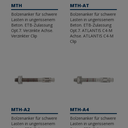
bestimmte Anwendungen bestätigen: Wir haben
MTH
MTH-AT
Optionen mit ETE Opt 7- und ETE Opt 1-
Bolzenanker für schwere
Bolzenanker für schwere
Zulassung für den Einsatz in gerissenem und
Lasten in ungerissenem
Lasten in ungerissenem
ungerissenem Beton, für seismische Belastungen
Beton. ETB-Zulassung
Beton. ETB-Zulassung
C1&C2 oder Feuerbeständigkeit, unter anderem.
Opt.7. Verzinkte Achse.
Opt.7. ATLANTIS C4-M
Verzinkter Clip
Achse. ATLANTIS C4-M
Zubehör für Kabel, Ketten oder Seile.
Große
Clip
Auswahl an Seilklemmen, Spannschlössern,
Augenschrauben, Schäkeln und Karabinern in
verschiedenen Materialien und Größen für die
Arbeit mit Kabeln, Ketten oder Seilen in
nautischen Anwendungen.
Verschiedene Beschichtungen je nach
Korrosionsgrad
Die Wahl des Materials ist besonders wichtig bei
MTH-A2
MTH-A4
nautischen Anwendungen, bei denen die
Verankerungen sehr anspruchsvollen
Bolzenanker für schwere
Bolzenanker für schwere
Wetterbedingungen ausgesetzt sein können. In
Lasten in ungerissenem
Lasten in ungerissenem