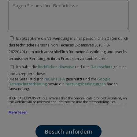
Ich akzeptiere die Verwendung meiner persönlichen Daten durch
das technische Personal von Técnicas Expansivas SL (CIF B-
26220491), um mich ausschließlich für meine Ausbildung und zwecks
technischer Beratung zu ihren Produkten zu kontaktieren.
Ich habe die
Rechtlichen Hinweise
und den
Datenschutz
gelesen
und akzeptiere diese.
Diese Seite ist durch
reCAPTCHA
geschützt und die
Google
Datenschutzerklärung
sowie die
Nutzungsbedingungen
finden
Anwendung.
TÉCNICAS EXPANSIVAS S.L. informs that the personal data provided voluntarily on
this website will be processed and incorporated into the corresponding files,
responsibility of TÉCNICAS EXPANSIVAS S.L, is reported at the time of personal data
collection, although, according to the specific case, its purpose may be any of the
Mehr lesen
following: attention to your referred request, complaint or question, established
relationship maintenance, comprehensive and commercial customer management,
accounting and billing or sending communications, including electronic media,
news and activities related to TÉCNICAS EXPANSIVAS S.L.
Besuch anfordern
The data in our files are strictly confidential and shall be treated with the utmost
confidentiality and shall comply with all the requirements provided for the General