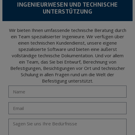
level personal data, such as those relating to health, as they are not encoded or
INGENIEURWESEN UND TECHNISCHE
encrypted. Should these details be sent, it is done so under your sole responsibility.
UNTERSTÜTZUNG
The user may at any time exercise their rights of access, rectification, cancellation
and opposition under the provisions of the General Data Protection Regulation
(GDPR) 2016 by sending a letter together with a photocopy of your ID, to P.I. La
Portalada II | c/ Segador 13, 26006 | Logroño (La Rioja).
Wir bieten Ihnen umfassende technische Beratung durch
ein Team spezialisierter Ingenieure. Wir verfügen über
einen technischen Kundendienst, unsere eigene
spezialisierte Software und bieten eine äußerst
vollständige technische Dokumentation. Und vor allem
ein Team, das Sie bei Entwurf, Berechnung von
Befestigungen, Besichtigungen vor Ort und technischer
Schulung in allen Fragen rund um die Welt der
Befestigung unterstützt.