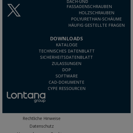
DACH-UND
Edelstahldübel. Geeignet für Außenbereiche mit
FASSADENSCHRAUBEN
mäßiger Verschmutzung.
HOLZSCHRAUBEN
POLYURETHAN-SCHÄUME
- Sehr hohes Korrosionsniveau (C5): A4 (AISI 316)
HÄUFIG GESTELLTE FRAGEN
Anker aus nichtrostendem Stahl. Geeignet für
Küstengebiete, Außenbereiche mit starker
DOWNLOADS
industrieller Verschmutzung oder Bereiche in der
KATALOGE
Nähe von Straßen.
TECHNISCHES DATENBLATT
SICHERHEITSDATENBLATT
ZULASSUNGEN
DOP
SOFTWARE
CAD-DOKUMENTE
CYPE RESSOURCEN
Rechtliche Hinweise
Datenschutz