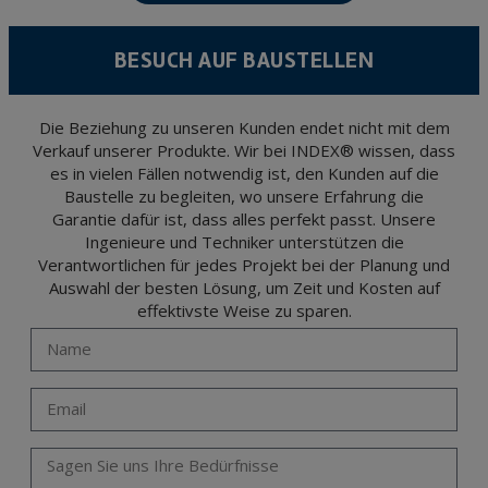
Data Protection Regulation (GDPR) 2016.
According to Data Protection legislation, you are strongly advised not to send high-
level personal data, such as those relating to health, as they are not encoded or
BESUCH AUF BAUSTELLEN
encrypted. Should these details be sent, it is done so under your sole responsibility.
The user may at any time exercise their rights of access, rectification, cancellation
and opposition under the provisions of the General Data Protection Regulation
(GDPR) 2016 by sending a letter together with a photocopy of your ID, to P.I. La
Portalada II | c/ Segador 13, 26006 | Logroño (La Rioja).
Die Beziehung zu unseren Kunden endet nicht mit dem
Verkauf unserer Produkte. Wir bei INDEX® wissen, dass
es in vielen Fällen notwendig ist, den Kunden auf die
Baustelle zu begleiten, wo unsere Erfahrung die
Garantie dafür ist, dass alles perfekt passt. Unsere
Ingenieure und Techniker unterstützen die
Verantwortlichen für jedes Projekt bei der Planung und
Auswahl der besten Lösung, um Zeit und Kosten auf
effektivste Weise zu sparen.