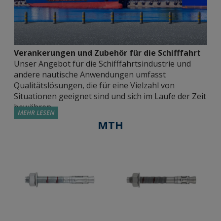
Verankerungen und Zubehör für die Schifffahrt
Unser Angebot für die Schifffahrtsindustrie und
andere nautische Anwendungen umfasst
Qualitätslösungen, die für eine Vielzahl von
Situationen geeignet sind und sich im Laufe der Zeit
bewähren.
MEHR LESEN
MTH
Zugelassene Metallverschlüsse.
Wir bieten der
Schifffahrtsindustrie verschiedene Optionen für
hochleistungsfähige Befestigungen. Wir haben
Spreizdübel mit Außengewinde (MT), Spreizdübel
mit Innengewinde (HE), Schrauben für die direkte
Befestigung in Beton (TH/TF) oder für schwere
Lasten (SL). Sie sind von unabhängigen
Institutionen zugelassen, die ihre Leistung für