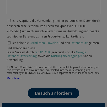
Ich akzeptiere die Verwendung meiner persönlichen Daten durch
das technische Personal von Técnicas Expansivas SL (CIF B-
26220491), um mich ausschließlich für meine Ausbildung und zwecks
technischer Beratung zu ihren Produkten zu kontaktieren.
Ich habe die
Rechtlichen Hinweise
und den
Datenschutz
gelesen
und akzeptiere diese.
Diese Seite ist durch
reCAPTCHA
geschützt und die
Google
Datenschutzerklärung
sowie die
Nutzungsbedingungen
finden
Anwendung.
TÉCNICAS EXPANSIVAS S.L. informs that the personal data provided voluntarily on
this website will be processed and incorporated into the corresponding files,
responsibility of TÉCNICAS EXPANSIVAS S.L, is reported at the time of personal data
collection, although, according to the specific case, its purpose may be any of the
Mehr lesen
following: attention to your referred request, complaint or question, established
relationship maintenance, comprehensive and commercial customer management,
accounting and billing or sending communications, including electronic media,
news and activities related to TÉCNICAS EXPANSIVAS S.L.
Besuch anfordern
The data in our files are strictly confidential and shall be treated with the utmost
confidentiality and shall comply with all the requirements provided for the General
Data Protection Regulation (GDPR) 2016.
According to Data Protection legislation, you are strongly advised not to send high-