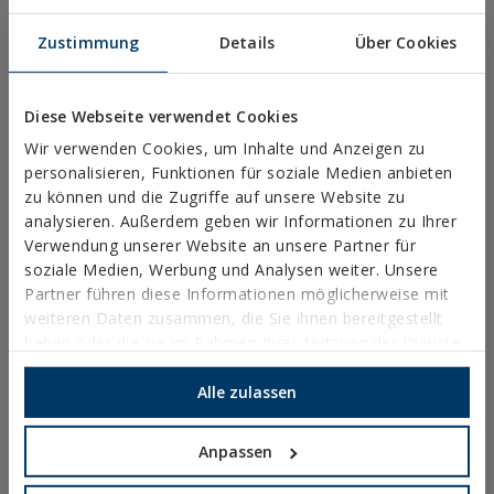
METRISCHE SCHRAUBEN
Zustimmung
Details
Über Cookies
ABDECKKAPPEN, BITS UND ZUBEHÖR
MASSIVROHRSCHELLEN
Diese Webseite verwendet Cookies
LEICHTE ROHRSCHELLEN
Wir verwenden Cookies, um Inhalte und Anzeigen zu
personalisieren, Funktionen für soziale Medien anbieten
BRANDSCHUTZSYSTEME
zu können und die Zugriffe auf unsere Website zu
analysieren. Außerdem geben wir Informationen zu Ihrer
RINNENHALTER
Verwendung unserer Website an unsere Partner für
NYLON-SCHELLEN
soziale Medien, Werbung und Analysen weiter. Unsere
Partner führen diese Informationen möglicherweise mit
PROFILE, SCHIENEN UND GRUNDANBINDUNGEN
weiteren Daten zusammen, die Sie ihnen bereitgestellt
INSTALLATIONSSYSTEME UND BEFESTIGUNGEN FÜR
haben oder die sie im Rahmen Ihrer Nutzung der Dienste
SOLARMODULE
gesammelt haben.
Alle zulassen
GEWINDESTANGEN UND BEFESTIGUNGSZUBEHÖR
SANITÄR-UND KLIMAANLAGENBEFESTIGUNG
Anpassen
DIY