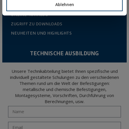
Ablehnen
ONLINE-KATALOG
ZUGRIFF ZU DOWNLOADS
NEUHEITEN UND HIGHLIGHTS
TECHNISCHE AUSBILDUNG
Unsere Technikabteilung bietet Ihnen spezifische und
individuell gestaltete Schulungen zu den verschiedenen
Themen rund um die Welt der Befestigungen:
metallische und chemische Befestigungen,
Montagesysteme, Vorschriften, Durchführung von
Berechnungen, usw.