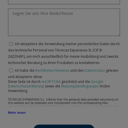
Ich akzeptiere die Verwendung meiner persönlichen Daten durch
das technische Personal von Técnicas Expansivas SL (CIF B-
26220491), um mich ausschließlich für meine Ausbildung und zwecks
technischer Beratung zu ihren Produkten zu kontaktieren.
Ich habe die
Rechtlichen Hinweise
und den
Datenschutz
gelesen
und akzeptiere diese.
Diese Seite ist durch
reCAPTCHA
geschützt und die
Google
Datenschutzerklärung
sowie die
Nutzungsbedingungen
finden
Anwendung.
TÉCNICAS EXPANSIVAS S.L. informs that the personal data provided voluntarily on
this website will be processed and incorporated into the corresponding files,
responsibility of TÉCNICAS EXPANSIVAS S.L, is reported at the time of personal data
collection, although, according to the specific case, its purpose may be any of the
Mehr lesen
following: attention to your referred request, complaint or question, established
relationship maintenance, comprehensive and commercial customer management,
accounting and billing or sending communications, including electronic media,
news and activities related to TÉCNICAS EXPANSIVAS S.L.