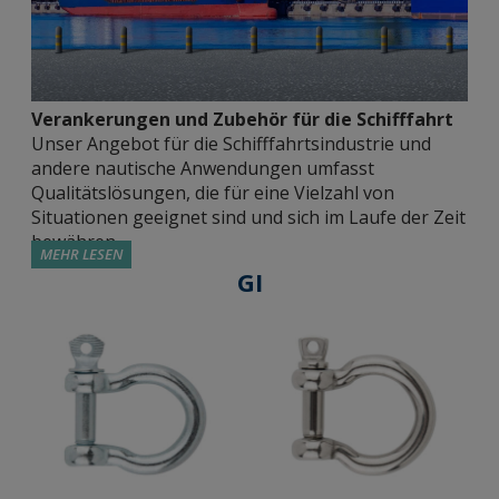
Verankerungen und Zubehör für die Schifffahrt
Unser Angebot für die Schifffahrtsindustrie und
andere nautische Anwendungen umfasst
Qualitätslösungen, die für eine Vielzahl von
Situationen geeignet sind und sich im Laufe der Zeit
bewähren.
MEHR LESEN
GI
Zugelassene Metallverschlüsse.
Wir bieten der
Schifffahrtsindustrie verschiedene Optionen für
hochleistungsfähige Befestigungen. Wir haben
Spreizdübel mit Außengewinde (MT), Spreizdübel
mit Innengewinde (HE), Schrauben für die direkte
Befestigung in Beton (TH/TF) oder für schwere
Lasten (SL). Sie sind von unabhängigen
Institutionen zugelassen, die ihre Leistung für