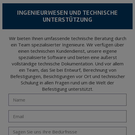
According to Data Protection legislation, you are strongly advised not to send high-
level personal data, such as those relating to health, as they are not encoded or
INGENIEURWESEN UND TECHNISCHE
encrypted. Should these details be sent, it is done so under your sole responsibility.
UNTERSTÜTZUNG
The user may at any time exercise their rights of access, rectification, cancellation
and opposition under the provisions of the General Data Protection Regulation
(GDPR) 2016 by sending a letter together with a photocopy of your ID, to P.I. La
Portalada II | c/ Segador 13, 26006 | Logroño (La Rioja).
Wir bieten Ihnen umfassende technische Beratung durch
ein Team spezialisierter Ingenieure. Wir verfügen über
einen technischen Kundendienst, unsere eigene
spezialisierte Software und bieten eine äußerst
vollständige technische Dokumentation. Und vor allem
ein Team, das Sie bei Entwurf, Berechnung von
Befestigungen, Besichtigungen vor Ort und technischer
Schulung in allen Fragen rund um die Welt der
Befestigung unterstützt.