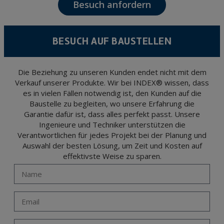
Besuch anfordern
The data in our files are strictly confidential and shall be treated with the utmost
confidentiality and shall comply with all the requirements provided for the General
Data Protection Regulation (GDPR) 2016.
According to Data Protection legislation, you are strongly advised not to send high-
level personal data, such as those relating to health, as they are not encoded or
BESUCH AUF BAUSTELLEN
encrypted. Should these details be sent, it is done so under your sole responsibility.
The user may at any time exercise their rights of access, rectification, cancellation
and opposition under the provisions of the General Data Protection Regulation
(GDPR) 2016 by sending a letter together with a photocopy of your ID, to P.I. La
Portalada II | c/ Segador 13, 26006 | Logroño (La Rioja).
Die Beziehung zu unseren Kunden endet nicht mit dem
Verkauf unserer Produkte. Wir bei INDEX® wissen, dass
es in vielen Fällen notwendig ist, den Kunden auf die
Baustelle zu begleiten, wo unsere Erfahrung die
Garantie dafür ist, dass alles perfekt passt. Unsere
Ingenieure und Techniker unterstützen die
Verantwortlichen für jedes Projekt bei der Planung und
Auswahl der besten Lösung, um Zeit und Kosten auf
effektivste Weise zu sparen.