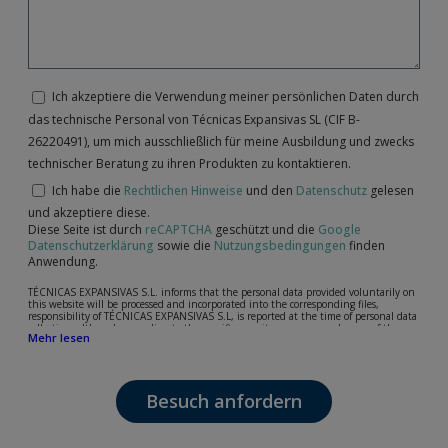
Ich akzeptiere die Verwendung meiner persönlichen Daten durch
das technische Personal von Técnicas Expansivas SL (CIF B-
26220491), um mich ausschließlich für meine Ausbildung und zwecks
technischer Beratung zu ihren Produkten zu kontaktieren.
Ich habe die
Rechtlichen Hinweise
und den
Datenschutz
gelesen
und akzeptiere diese.
Diese Seite ist durch
reCAPTCHA
geschützt und die
Google
Datenschutzerklärung
sowie die
Nutzungsbedingungen
finden
Anwendung.
TÉCNICAS EXPANSIVAS S.L. informs that the personal data provided voluntarily on
this website will be processed and incorporated into the corresponding files,
responsibility of TÉCNICAS EXPANSIVAS S.L, is reported at the time of personal data
collection, although, according to the specific case, its purpose may be any of the
Mehr lesen
following: attention to your referred request, complaint or question, established
relationship maintenance, comprehensive and commercial customer management,
accounting and billing or sending communications, including electronic media,
news and activities related to TÉCNICAS EXPANSIVAS S.L.
Besuch anfordern
The data in our files are strictly confidential and shall be treated with the utmost
confidentiality and shall comply with all the requirements provided for the General
Data Protection Regulation (GDPR) 2016.
According to Data Protection legislation, you are strongly advised not to send high-