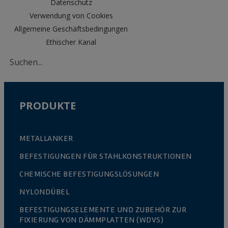
Datenschutz
Edelstahldübel. Geeignet für Außenbereiche mit
Verwendung von Cookies
mäßiger Verschmutzung.
Allgemeine Geschäftsbedingungen
- Sehr hohes Korrosionsniveau (C5): A4 (AISI 316)
Ethischer Kanal
Anker aus nichtrostendem Stahl. Geeignet für
Küstengebiete, Außenbereiche mit starker
industrieller Verschmutzung oder Bereiche in der
Nähe von Straßen.
PRODUKTE
METALLANKER
BEFESTIGUNGEN FÜR STAHLKONSTRUKTIONEN
CHEMISCHE BEFESTIGUNGSLÖSUNGEN
NYLONDÜBEL
BEFESTIGUNGSELEMENTE UND ZUBEHÖR ZUR
FIXIERUNG VON DÄMMPLATTEN (WDVS)