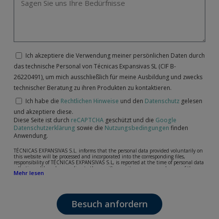
Ich akzeptiere die Verwendung meiner persönlichen Daten durch
das technische Personal von Técnicas Expansivas SL (CIF B-
26220491), um mich ausschließlich für meine Ausbildung und zwecks
technischer Beratung zu ihren Produkten zu kontaktieren.
Ich habe die
Rechtlichen Hinweise
und den
Datenschutz
gelesen
und akzeptiere diese.
Diese Seite ist durch
reCAPTCHA
geschützt und die
Google
Datenschutzerklärung
sowie die
Nutzungsbedingungen
finden
Anwendung.
TÉCNICAS EXPANSIVAS S.L. informs that the personal data provided voluntarily on
this website will be processed and incorporated into the corresponding files,
responsibility of TÉCNICAS EXPANSIVAS S.L, is reported at the time of personal data
collection, although, according to the specific case, its purpose may be any of the
Mehr lesen
following: attention to your referred request, complaint or question, established
relationship maintenance, comprehensive and commercial customer management,
accounting and billing or sending communications, including electronic media,
news and activities related to TÉCNICAS EXPANSIVAS S.L.
Besuch anfordern
The data in our files are strictly confidential and shall be treated with the utmost
confidentiality and shall comply with all the requirements provided for the General
Data Protection Regulation (GDPR) 2016.