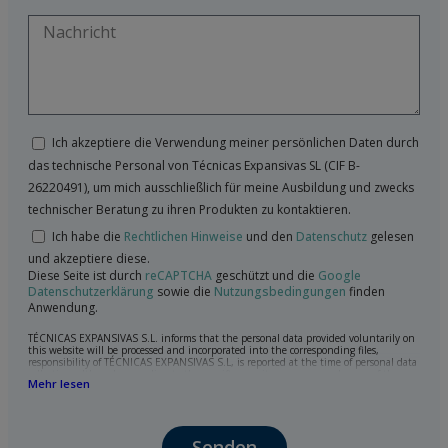
Ich akzeptiere die Verwendung meiner persönlichen Daten durch
das technische Personal von Técnicas Expansivas SL (CIF B-
26220491), um mich ausschließlich für meine Ausbildung und zwecks
technischer Beratung zu ihren Produkten zu kontaktieren.
Ich habe die
Rechtlichen Hinweise
und den
Datenschutz
gelesen
und akzeptiere diese.
Diese Seite ist durch
reCAPTCHA
geschützt und die
Google
Datenschutzerklärung
sowie die
Nutzungsbedingungen
finden
Anwendung.
TÉCNICAS EXPANSIVAS S.L. informs that the personal data provided voluntarily on
this website will be processed and incorporated into the corresponding files,
responsibility of TÉCNICAS EXPANSIVAS S.L, is reported at the time of personal data
collection, although, according to the specific case, its purpose may be any of the
Mehr lesen
following: attention to your referred request, complaint or question, established
relationship maintenance, comprehensive and commercial customer management,
accounting and billing or sending communications, including electronic media,
news and activities related to TÉCNICAS EXPANSIVAS S.L.
Senden
The data in our files are strictly confidential and shall be treated with the utmost