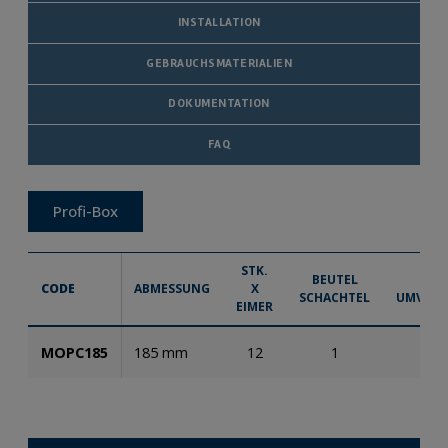
INSTALLATION
GEBRAUCHSMATERIALIEN
DOKUMENTATION
FAQ
Profi-Box
STK.
BEUTEL
BEU
CODE
ABMESSUNG
X
SCHACHTEL
UMVERP
EIMER
MOPC185
185 mm
12
1
2