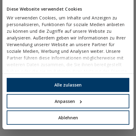
Ethischer Kanal
Diese Webseite verwendet Cookies
Wir verwenden Cookies, um Inhalte und Anzeigen zu
personalisieren, Funktionen für soziale Medien anbieten
zu können und die Zugriffe auf unsere Website zu
analysieren. Außerdem geben wir Informationen zu Ihrer
MO-PC
Verwendung unserer Website an unsere Partner für
EINSTELLBARES
soziale Medien, Werbung und Analysen weiter. Unsere
Partner führen diese Informationen möglicherweise mit
ZUBEHÖR
weiteren Daten zusammen, die Sie ihnen bereitgestellt
FÜR DIE
haben oder die sie im Rahmen Ihrer Nutzung der Dienste
INSTALLATION
gesammelt haben.
VON
Alle zulassen
SOLARMODULEN
Anpassen
COMPRAR ONLINE
COMPRAR EN
TIENDA
Ablehnen
Mostrar distribuidores con stock disponible