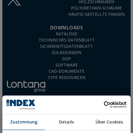
HOLZSCHRAUBEN
POLYURETHAN-SCHÄUME
HÄUFIG GESTELLTE FRAGEN
DOWNLOADS
KATALOGE
TECHNISCHES DATENBLATT
SICHERHEITSDATENBLATT
ZULASSUNGEN
DOP
SOFTWARE
CAD-DOKUMENTE
CYPE RESSOURCEN
Rechtliche Hinweise
Datenschutz
Zustimmung
Details
Über Cookies
Verwendung von Cookies
Allgemeine Geschäftsbedingungen