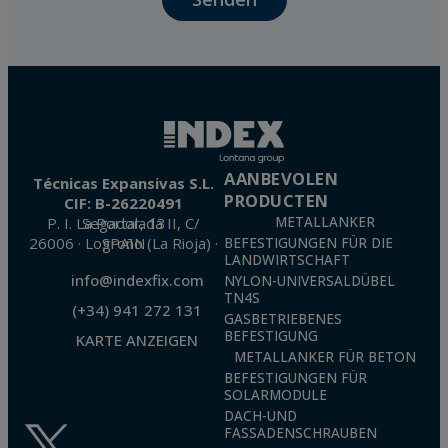
confidentiality and shall comply with all the requirements provided for the General
Data Protection Regulation (GDPR) 2016.
According to Data Protection legislation, you are strongly advised not to send high-
level personal data, such as those relating to health, as they are not encoded or
encrypted. Should these details be sent, it is done so under your sole responsibility.
The user may at any time exercise their rights of access, rectification, cancellation
and opposition under the provisions of the General Data Protection Regulation
(GDPR) 2016 by sending a letter together with a photocopy of your ID, to P.I. La
Portalada II | c/ Segador 13, 26006 | Logroño (La Rioja).
AANBEVOLEN
Técnicas Expansivas S.L.
PRODUCTEN
CIF: B-26220491
P. I. La Portalada II, C/ Segador, 13
METALLANKER
26006 · Logroño (La Rioja) · SPAIN
BEFESTIGUNGEN FÜR DIE
LANDWIRTSCHAFT
info@indexfix.com
NYLON-UNIVERSALDÜBEL
TN4S
(+34) 941 272 131
GASBETRIEBENES
BEFESTIGUNG
KARTE ANZEIGEN
METALLANKER FÜR BETON
BEFESTIGUNGEN FÜR
SOLARMODULE
DACH-UND
FASSADENSCHRAUBEN