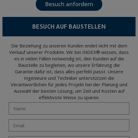
Besuch anfordern
The data in our files are strictly confidential and shall be treated with the utmost
confidentiality and shall comply with all the requirements provided for the General
Data Protection Regulation (GDPR) 2016.
According to Data Protection legislation, you are strongly advised not to send high-
level personal data, such as those relating to health, as they are not encoded or
BESUCH AUF BAUSTELLEN
encrypted. Should these details be sent, it is done so under your sole responsibility.
The user may at any time exercise their rights of access, rectification, cancellation
and opposition under the provisions of the General Data Protection Regulation
(GDPR) 2016 by sending a letter together with a photocopy of your ID, to P.I. La
Portalada II | c/ Segador 13, 26006 | Logroño (La Rioja).
Die Beziehung zu unseren Kunden endet nicht mit dem
Verkauf unserer Produkte. Wir bei INDEX® wissen, dass
es in vielen Fällen notwendig ist, den Kunden auf die
Baustelle zu begleiten, wo unsere Erfahrung die
Garantie dafür ist, dass alles perfekt passt. Unsere
Ingenieure und Techniker unterstützen die
Verantwortlichen für jedes Projekt bei der Planung und
Auswahl der besten Lösung, um Zeit und Kosten auf
effektivste Weise zu sparen.