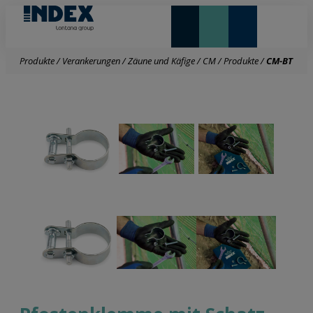
NEUHEITEN UND HIGHLIGHTS
Produkte
/
Verankerungen
/
Zäune und Käfige
/
CM
/
Produkte
/
CM-BT