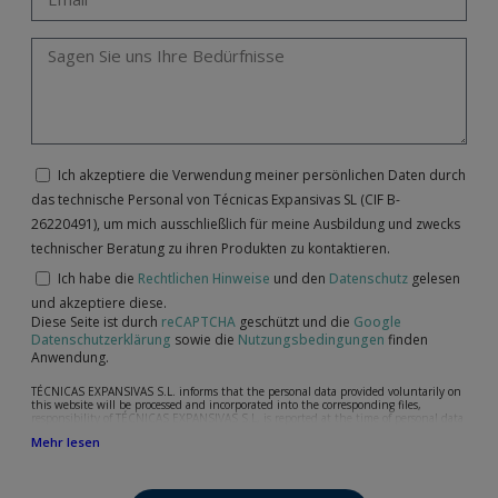
Ich akzeptiere die Verwendung meiner persönlichen Daten durch
das technische Personal von Técnicas Expansivas SL (CIF B-
26220491), um mich ausschließlich für meine Ausbildung und zwecks
technischer Beratung zu ihren Produkten zu kontaktieren.
Ich habe die
Rechtlichen Hinweise
und den
Datenschutz
gelesen
und akzeptiere diese.
Diese Seite ist durch
reCAPTCHA
geschützt und die
Google
Datenschutzerklärung
sowie die
Nutzungsbedingungen
finden
Anwendung.
TÉCNICAS EXPANSIVAS S.L. informs that the personal data provided voluntarily on
this website will be processed and incorporated into the corresponding files,
responsibility of TÉCNICAS EXPANSIVAS S.L, is reported at the time of personal data
collection, although, according to the specific case, its purpose may be any of the
Mehr lesen
following: attention to your referred request, complaint or question, established
relationship maintenance, comprehensive and commercial customer management,
accounting and billing or sending communications, including electronic media,
news and activities related to TÉCNICAS EXPANSIVAS S.L.