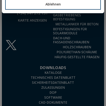
LANDWIRTSCHAFT
Ablehnen
info@indexfix.com
NYLON-UNIVERSALDÜBEL
TN4S
(+34) 941 272 131
GASBETRIEBENES
BEFESTIGUNG
KARTE ANZEIGEN
METALLANKER FÜR BETON
BEFESTIGUNGEN FÜR
SOLARMODULE
DACH-UND
FASSADENSCHRAUBEN
HOLZSCHRAUBEN
POLYURETHAN-SCHÄUME
HÄUFIG GESTELLTE FRAGEN
DOWNLOADS
KATALOGE
TECHNISCHES DATENBLATT
SICHERHEITSDATENBLATT
ZULASSUNGEN
DOP
SOFTWARE
CAD-DOKUMENTE