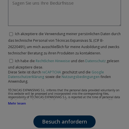
Ich akzeptiere die Verwendung meiner persönlichen Daten durch
das technische Personal von Técnicas Expansivas SL (CIF B-
26220491), um mich ausschließlich für meine Ausbildung und zwecks
technischer Beratung zu ihren Produkten zu kontaktieren.
Ich habe die
Rechtlichen Hinweise
und den
Datenschutz
gelesen
und akzeptiere diese.
Diese Seite ist durch
reCAPTCHA
geschützt und die
Google
Datenschutzerklärung
sowie die
Nutzungsbedingungen
finden
Anwendung.
TÉCNICAS EXPANSIVAS S.L. informs that the personal data provided voluntarily on
this website will be processed and incorporated into the corresponding files,
responsibility of TÉCNICAS EXPANSIVAS S.L, is reported at the time of personal data
collection, although, according to the specific case, its purpose may be any of the
Mehr lesen
following: attention to your referred request, complaint or question, established
relationship maintenance, comprehensive and commercial customer management,
accounting and billing or sending communications, including electronic media,
news and activities related to TÉCNICAS EXPANSIVAS S.L.
Besuch anfordern
The data in our files are strictly confidential and shall be treated with the utmost
confidentiality and shall comply with all the requirements provided for the General
Data Protection Regulation (GDPR) 2016.