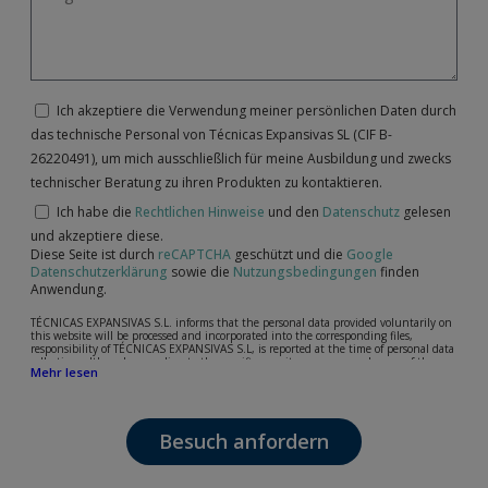
Ich akzeptiere die Verwendung meiner persönlichen Daten durch
das technische Personal von Técnicas Expansivas SL (CIF B-
26220491), um mich ausschließlich für meine Ausbildung und zwecks
technischer Beratung zu ihren Produkten zu kontaktieren.
Ich habe die
Rechtlichen Hinweise
und den
Datenschutz
gelesen
und akzeptiere diese.
Diese Seite ist durch
reCAPTCHA
geschützt und die
Google
Datenschutzerklärung
sowie die
Nutzungsbedingungen
finden
Anwendung.
TÉCNICAS EXPANSIVAS S.L. informs that the personal data provided voluntarily on
this website will be processed and incorporated into the corresponding files,
responsibility of TÉCNICAS EXPANSIVAS S.L, is reported at the time of personal data
collection, although, according to the specific case, its purpose may be any of the
Mehr lesen
following: attention to your referred request, complaint or question, established
relationship maintenance, comprehensive and commercial customer management,
accounting and billing or sending communications, including electronic media,
news and activities related to TÉCNICAS EXPANSIVAS S.L.
Besuch anfordern
The data in our files are strictly confidential and shall be treated with the utmost
confidentiality and shall comply with all the requirements provided for the General
Data Protection Regulation (GDPR) 2016.