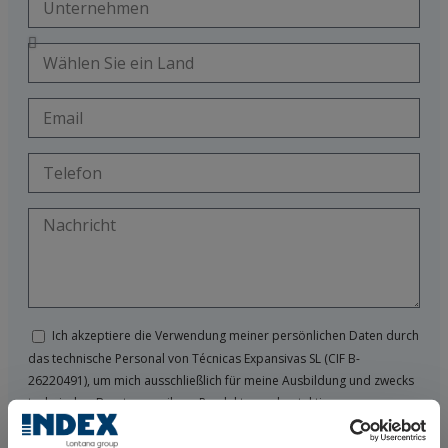
Ich akzeptiere die Verwendung meiner persönlichen Daten durch
das technische Personal von Técnicas Expansivas SL (CIF B-
26220491), um mich ausschließlich für meine Ausbildung und zwecks
technischer Beratung zu ihren Produkten zu kontaktieren.
Ich habe die
Rechtlichen Hinweise
und den
Datenschutz
gelesen