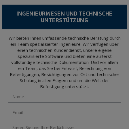
According to Data Protection legislation, you are strongly advised not to send high-
level personal data, such as those relating to health, as they are not encoded or
INGENIEURWESEN UND TECHNISCHE
encrypted. Should these details be sent, it is done so under your sole responsibility.
UNTERSTÜTZUNG
The user may at any time exercise their rights of access, rectification, cancellation
and opposition under the provisions of the General Data Protection Regulation
(GDPR) 2016 by sending a letter together with a photocopy of your ID, to P.I. La
Portalada II | c/ Segador 13, 26006 | Logroño (La Rioja).
Wir bieten Ihnen umfassende technische Beratung durch
ein Team spezialisierter Ingenieure. Wir verfügen über
einen technischen Kundendienst, unsere eigene
spezialisierte Software und bieten eine äußerst
vollständige technische Dokumentation. Und vor allem
ein Team, das Sie bei Entwurf, Berechnung von
Befestigungen, Besichtigungen vor Ort und technischer
Schulung in allen Fragen rund um die Welt der
Befestigung unterstützt.