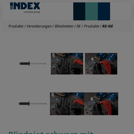
NEUHEITEN UND HIGHLIGHTS
Produkte
/
Verankerungen
/
Blindnieten
/
RE
/
Produkte
/
RE-NE