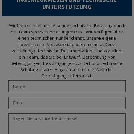
UNTERSTÜTZUNG
The user may at any time exercise their rights of access, rectification, cancellation
and opposition under the provisions of the General Data Protection Regulation
(GDPR) 2016 by sending a letter together with a photocopy of your ID, to P.I. La
Portalada II | c/ Segador 13, 26006 | Logroño (La Rioja).
Wir bieten Ihnen umfassende technische Beratung durch
ein Team spezialisierter Ingenieure. Wir verfügen über
einen technischen Kundendienst, unsere eigene
spezialisierte Software und bieten eine äußerst
vollständige technische Dokumentation. Und vor allem
ein Team, das Sie bei Entwurf, Berechnung von
Befestigungen, Besichtigungen vor Ort und technischer
Schulung in allen Fragen rund um die Welt der
Befestigung unterstützt.