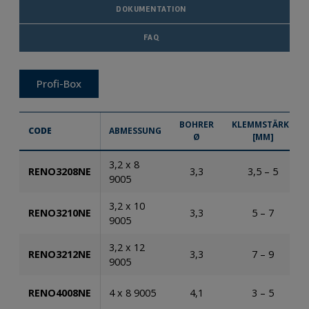
DOKUMENTATION
FAQ
Profi-Box
BOHRER
KLEMMSTÄRKE
CODE
ABMESSUNG
Ø
[MM]
3,2 x 8
RENO3208NE
3,3
3,5 – 5
9005
3,2 x 10
RENO3210NE
3,3
5 – 7
9005
3,2 x 12
RENO3212NE
3,3
7 – 9
9005
RENO4008NE
4 x 8 9005
4,1
3 – 5