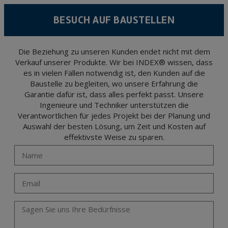
According to Data Protection legislation, you are strongly advised not to send high-
level personal data, such as those relating to health, as they are not encoded or
BESUCH AUF BAUSTELLEN
encrypted. Should these details be sent, it is done so under your sole responsibility.
The user may at any time exercise their rights of access, rectification, cancellation
and opposition under the provisions of the General Data Protection Regulation
(GDPR) 2016 by sending a letter together with a photocopy of your ID, to P.I. La
Portalada II | c/ Segador 13, 26006 | Logroño (La Rioja).
Die Beziehung zu unseren Kunden endet nicht mit dem
Verkauf unserer Produkte. Wir bei INDEX® wissen, dass
es in vielen Fällen notwendig ist, den Kunden auf die
Baustelle zu begleiten, wo unsere Erfahrung die
Garantie dafür ist, dass alles perfekt passt. Unsere
Ingenieure und Techniker unterstützen die
Verantwortlichen für jedes Projekt bei der Planung und
Auswahl der besten Lösung, um Zeit und Kosten auf
effektivste Weise zu sparen.