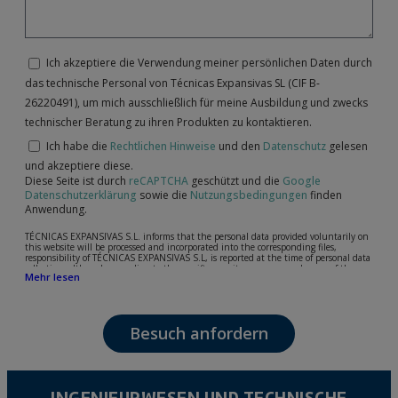
Ich akzeptiere die Verwendung meiner persönlichen Daten durch
das technische Personal von Técnicas Expansivas SL (CIF B-
26220491), um mich ausschließlich für meine Ausbildung und zwecks
technischer Beratung zu ihren Produkten zu kontaktieren.
Ich habe die
Rechtlichen Hinweise
und den
Datenschutz
gelesen
und akzeptiere diese.
Diese Seite ist durch
reCAPTCHA
geschützt und die
Google
Datenschutzerklärung
sowie die
Nutzungsbedingungen
finden
Anwendung.
TÉCNICAS EXPANSIVAS S.L. informs that the personal data provided voluntarily on
this website will be processed and incorporated into the corresponding files,
responsibility of TÉCNICAS EXPANSIVAS S.L, is reported at the time of personal data
collection, although, according to the specific case, its purpose may be any of the
Mehr lesen
following: attention to your referred request, complaint or question, established
relationship maintenance, comprehensive and commercial customer management,
accounting and billing or sending communications, including electronic media,
news and activities related to TÉCNICAS EXPANSIVAS S.L.
Besuch anfordern
The data in our files are strictly confidential and shall be treated with the utmost
confidentiality and shall comply with all the requirements provided for the General
Data Protection Regulation (GDPR) 2016.
According to Data Protection legislation, you are strongly advised not to send high-
level personal data, such as those relating to health, as they are not encoded or
INGENIEURWESEN UND TECHNISCHE
encrypted. Should these details be sent, it is done so under your sole responsibility.