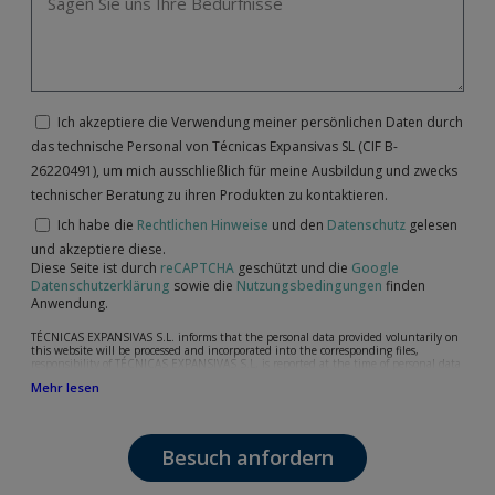
Ich akzeptiere die Verwendung meiner persönlichen Daten durch
das technische Personal von Técnicas Expansivas SL (CIF B-
26220491), um mich ausschließlich für meine Ausbildung und zwecks
technischer Beratung zu ihren Produkten zu kontaktieren.
Ich habe die
Rechtlichen Hinweise
und den
Datenschutz
gelesen
und akzeptiere diese.
Diese Seite ist durch
reCAPTCHA
geschützt und die
Google
Datenschutzerklärung
sowie die
Nutzungsbedingungen
finden
Anwendung.
TÉCNICAS EXPANSIVAS S.L. informs that the personal data provided voluntarily on
this website will be processed and incorporated into the corresponding files,
responsibility of TÉCNICAS EXPANSIVAS S.L, is reported at the time of personal data
collection, although, according to the specific case, its purpose may be any of the
Mehr lesen
following: attention to your referred request, complaint or question, established
relationship maintenance, comprehensive and commercial customer management,
accounting and billing or sending communications, including electronic media,
news and activities related to TÉCNICAS EXPANSIVAS S.L.
Besuch anfordern
The data in our files are strictly confidential and shall be treated with the utmost
confidentiality and shall comply with all the requirements provided for the General
Data Protection Regulation (GDPR) 2016.