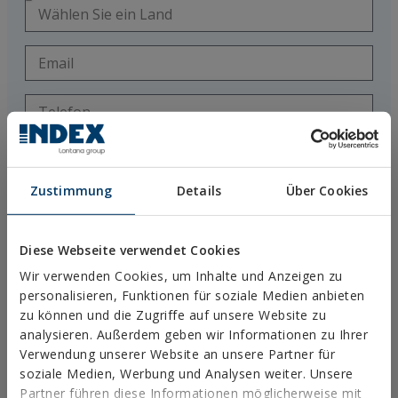
Zustimmung
Details
Über Cookies
Diese Webseite verwendet Cookies
Ich akzeptiere die Verwendung meiner persönlichen Daten durch
Wir verwenden Cookies, um Inhalte und Anzeigen zu
das technische Personal von Técnicas Expansivas SL (CIF B-
personalisieren, Funktionen für soziale Medien anbieten
26220491), um mich ausschließlich für meine Ausbildung und zwecks
zu können und die Zugriffe auf unsere Website zu
technischer Beratung zu ihren Produkten zu kontaktieren.
analysieren. Außerdem geben wir Informationen zu Ihrer
Ich habe die
Rechtlichen Hinweise
und den
Datenschutz
gelesen
Verwendung unserer Website an unsere Partner für
und akzeptiere diese.
soziale Medien, Werbung und Analysen weiter. Unsere
Diese Seite ist durch
reCAPTCHA
geschützt und die
Google
Datenschutzerklärung
sowie die
Nutzungsbedingungen
finden
Partner führen diese Informationen möglicherweise mit