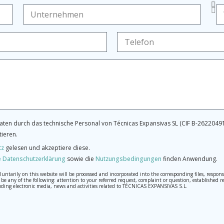
ten durch das technische Personal von Técnicas Expansivas SL (CIF B-26220491
tieren.
tz
gelesen und akzeptiere diese.
 Datenschutzerklärung
sowie die
Nutzungsbedingungen
finden Anwendung.
tarily on this website will be processed and incorporated into the corresponding files, respons
may be any of the following: attention to your referred request, complaint or question, establis
ding electronic media, news and activities related to TÉCNICAS EXPANSIVAS S.L.
th the utmost confidentiality and shall comply with all the requirements provided for the Genera
o send high-level personal data, such as those relating to health, as they are not encoded or encry