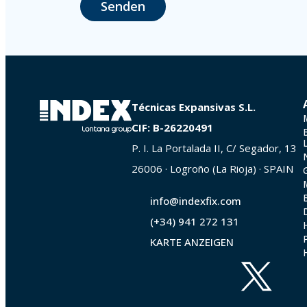
Senden
The user may at any time exercise their rights of access, rectification,
La Portalada II | c/ Segador 13, 26006 | Logroño (La Rioja).
Técnicas Expansivas S.L.
CIF: B-26220491
P. I. La Portalada II, C/ Segador, 13
26006 · Logroño (La Rioja) · SPAIN
info@indexfix.com
(+34) 941 272 131
KARTE ANZEIGEN