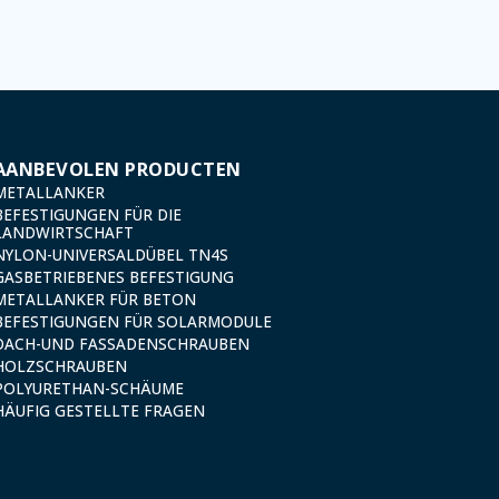
 cancellation and opposition under the provisions of the General Data Protection Regulation (GDPR
AANBEVOLEN PRODUCTEN
METALLANKER
BEFESTIGUNGEN FÜR DIE
LANDWIRTSCHAFT
NYLON-UNIVERSALDÜBEL TN4S
GASBETRIEBENES BEFESTIGUNG
METALLANKER FÜR BETON
BEFESTIGUNGEN FÜR SOLARMODULE
DACH-UND FASSADENSCHRAUBEN
HOLZSCHRAUBEN
POLYURETHAN-SCHÄUME
HÄUFIG GESTELLTE FRAGEN