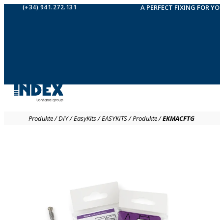
(+34) 941.272.131
A PERFECT FIXING FOR Y
Produkte
/
DIY
/
EasyKits
/
EASYKITS
/
Produkte
/
EKMACFTG