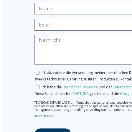
Ich akzeptiere die Verwendung meiner persönlichen Da
zwecks technischer Beratung zu ihren Produkten zu kontak
Ich habe die
Rechtlichen Hinweise
und den
Datenschu
Diese Seite ist durch
reCAPTCHA
geschützt und die
Google
TÉCNICAS EXPANSIVAS S.L. informs that the personal data provided volun
data collection, although, according to the specific case, its purpose 
management, accounting and billing or sending communications, inclu
Mehr lesen
The data in our files are strictly confidential and shall be treated wi
According to Data Protection legislation, you are strongly advised not t
responsibility.