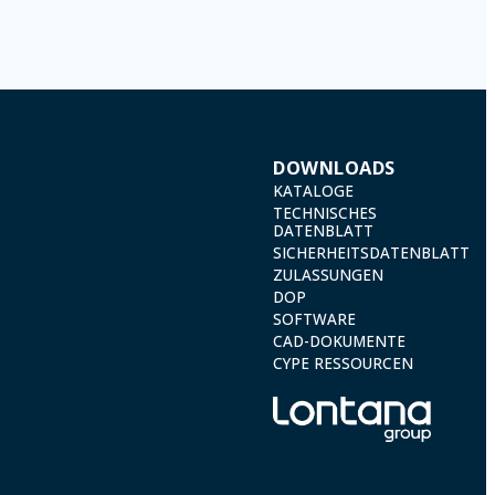
) 2016 by sending a letter together with a photocopy of your ID, to P.I.
DOWNLOADS
KATALOGE
TECHNISCHES
DATENBLATT
SICHERHEITSDATENBLATT
ZULASSUNGEN
DOP
SOFTWARE
CAD-DOKUMENTE
CYPE RESSOURCEN