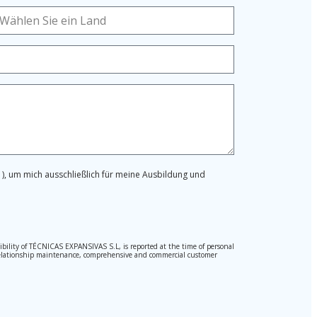
), um mich ausschließlich für meine Ausbildung und
ibility of TÉCNICAS EXPANSIVAS S.L, is reported at the time of personal
hed relationship maintenance, comprehensive and commercial customer
l Data Protection Regulation (GDPR) 2016.
pted. Should these details be sent, it is done so under your sole