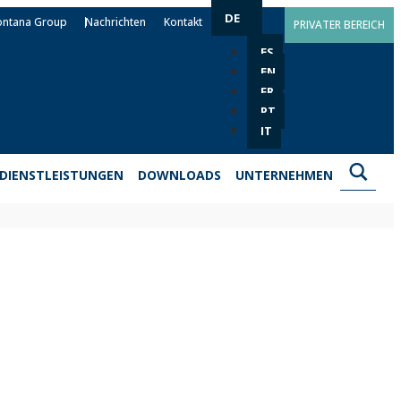
DE
ontana Group
Nachrichten
Kontakt
PRIVATER BEREICH
ES
EN
FR
PT
IT
DIENSTLEISTUNGEN
DOWNLOADS
UNTERNEHMEN